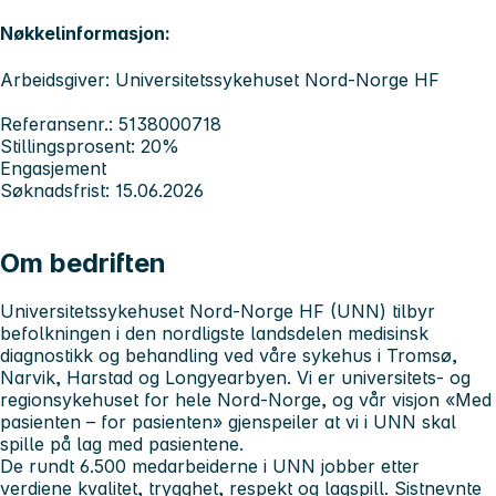
Nøkkelinformasjon:
Arbeidsgiver: Universitetssykehuset Nord-Norge HF
Referansenr.: 5138000718
Stillingsprosent: 20%
Engasjement
Søknadsfrist: 15.06.2026
Om bedriften
Universitetssykehuset Nord-Norge HF (UNN) tilbyr
befolkningen i den nordligste landsdelen medisinsk
diagnostikk og behandling ved våre sykehus i Tromsø,
Narvik, Harstad og Longyearbyen.
Vi er universitets- og
regionsykehuset for hele Nord-Norge, og
v
år visjon «Med
pasienten – for pasienten» gjenspeiler at vi i UNN skal
spille på lag med pasientene.
De rundt 6.500 medarbeiderne i UNN jobber etter
verdiene
kvalitet, trygghet, respekt og lagspill. Sistnevnte