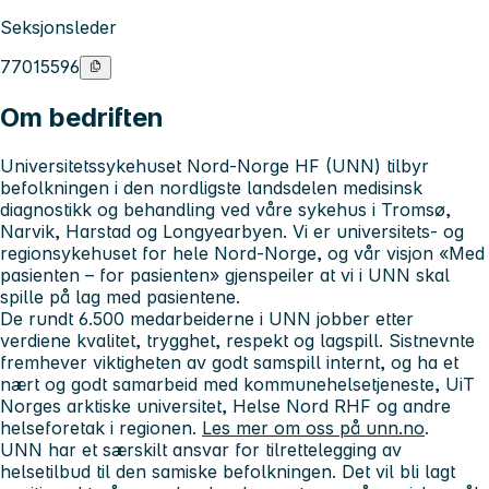
Seksjonsleder
77015596
Om bedriften
Universitetssykehuset Nord-Norge HF (UNN) tilbyr
befolkningen i den nordligste landsdelen medisinsk
diagnostikk og behandling ved våre sykehus i Tromsø,
Narvik, Harstad og Longyearbyen.
Vi er universitets- og
regionsykehuset for hele Nord-Norge, og
v
år visjon «Med
pasienten – for pasienten» gjenspeiler at vi i UNN skal
spille på lag med pasientene.
De rundt 6.500 medarbeiderne i UNN jobber etter
verdiene
kvalitet, trygghet, respekt og lagspill. Sistnevnte
fremhever viktigheten av godt samspill internt, og ha et
nært og godt samarbeid
med kommunehelsetjeneste, UiT
Norges arktiske universitet, Helse Nord RHF og andre
helseforetak i regionen.
Les mer om oss på unn.no
.
UNN har et særskilt ansvar for tilrettelegging av
helsetilbud til den samiske befolkningen. Det vil bli lagt