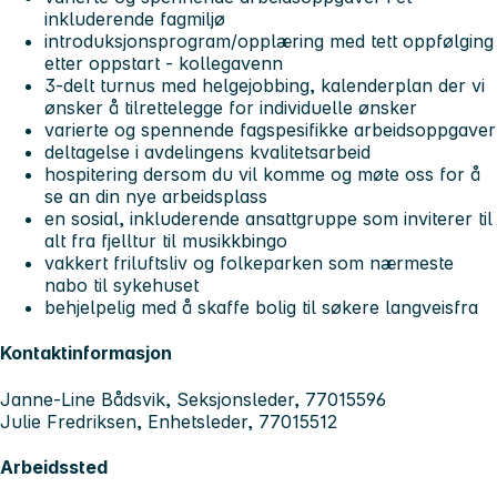
inkluderende fagmiljø
introduksjonsprogram/opplæring med tett oppfølging
etter oppstart - kollegavenn
3-delt turnus med helgejobbing, kalenderplan der vi
ønsker å tilrettelegge for individuelle ønsker
varierte og spennende fagspesifikke arbeidsoppgaver
deltagelse i avdelingens kvalitetsarbeid
hospitering dersom du vil komme og møte oss for å
se an din nye arbeidsplass
en sosial, inkluderende ansattgruppe som inviterer til
alt fra fjelltur til musikkbingo
vakkert friluftsliv og folkeparken som nærmeste
nabo til sykehuset
behjelpelig med å skaffe bolig til søkere langveisfra
Kontaktinformasjon
Janne-Line Bådsvik, Seksjonsleder, 77015596
Julie Fredriksen, Enhetsleder, 77015512
Arbeidssted