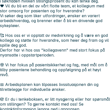
i søknaden hvilken stillingsprosent du kan tenke deg.
❤️ Vil du bli en del av vårt flotte team, et kollegium med
stor omsorg for pasienten og for hverandre?
Vi søker deg som liker utfordringer, ønsker en variert
arbeidshverdag, og brenner etter å bli en drivende god
sykepleier.
🥰 Hos oss er vi opptatt av medvirkning og å være en god
kollega og støtte for hverandre, som heier deg fram og vil
spille deg god.
Derfor har vi hos oss "kollegavenn" med stort fokus på
nyansatte i oppstartperioden.
🤓 Vi har fokus på pasientsikkerhet og fag, med mål om å
tilby pasientene behandling og oppfølgning på et høyt
nivå.
📅 Arbeidsplanen kan tilpasses livssituasjonen din og
tilrettelegge for individuelle ønsker.
🫣 Er du i tenkeboksen, er litt nysgjerrig eller har spørsmål
om stillingen? Ta gjerne kontakt med oss! Se
kontaktinformasjon lengre ned i annonsen.