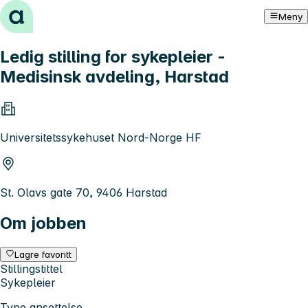
Hopp til innhold
Meny
Ledig stilling for sykepleier -
Medisinsk avdeling, Harstad
Universitetssykehuset Nord-Norge HF
St. Olavs gate 70, 9406 Harstad
Om jobben
Lagre favoritt
Stillingstittel
Sykepleier
Type ansettelse