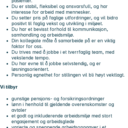
pasienter.
Du er stabil, fleksibel og ansvarsfull, og har
interesse for arbeid med mennesker.
Du setter pris på faglige utfordringer, og vil bidra
positivt til faglig vekst og utvikling i miljøet.
Du har et bevisst forhold til kommunikasjon,
samhandling og arbeidsmiljø.
Din kollegiale måte å samarbeide på er en viktig
faktor for oss.
Du trives med å jobbe i et tverrfaglig team, med
vekslende tempo.
Du har evne til å jobbe selvstendig, og er
løsningsorientert.
Personlig egnethet for stillingen vil bli høyt vektlagt.
Vi tilbyr
gunstige pensjons- og forsikringsordninger
lønn i henhold til gjeldende overenskomster og
avtaler
et godt og inkluderende arbeidsmiljø med stort
engasjement og arbeidsglede
varierte og spennende arbeidsoppgaver i et