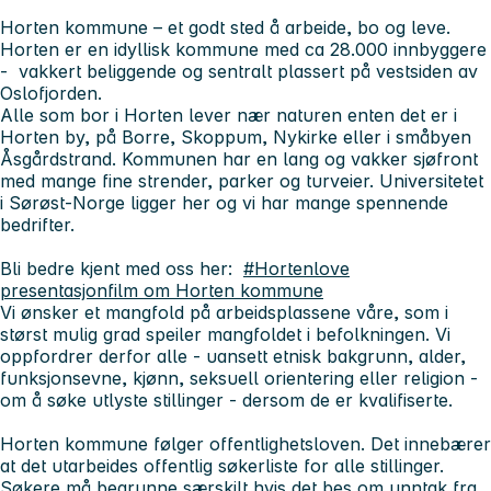
Horten kommune – et godt sted å arbeide, bo og leve.
Horten er en idyllisk kommune med ca 28.000 innbyggere
- vakkert beliggende og sentralt plassert på vestsiden av
Oslofjorden.
Alle som bor i Horten lever nær naturen enten det er i
Horten by, på Borre, Skoppum, Nykirke eller i småbyen
Åsgårdstrand. Kommunen har en lang og vakker sjøfront
med mange fine strender, parker og turveier. Universitetet
i Sørøst-Norge ligger her og vi har mange spennende
bedrifter.
Bli bedre kjent med oss her:
#Hortenlove
presentasjonfilm om Horten kommune
Vi ønsker et mangfold på arbeidsplassene våre, som i
størst mulig grad speiler mangfoldet i befolkningen. Vi
oppfordrer derfor alle - uansett etnisk bakgrunn, alder,
funksjonsevne, kjønn, seksuell orientering eller religion -
om å søke utlyste stillinger - dersom de er kvalifiserte.
Horten kommune følger offentlighetsloven. Det innebærer
at det utarbeides offentlig søkerliste for alle stillinger.
Søkere må begrunne særskilt hvis det bes om unntak fra