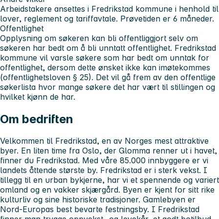
Arbeidstakere ansettes i Fredrikstad kommune i henhold til
lover, reglement og tariffavtale. Prøvetiden er 6 måneder.
Offentlighet
Opplysning om søkeren kan bli offentliggjort selv om
søkeren har bedt om å bli unntatt offentlighet. Fredrikstad
kommune vil varsle søkere som har bedt om unntak for
offentlighet, dersom dette ønsket ikke kan imøtekommes
(offentlighetsloven § 25). Det vil gå frem av den offentlige
søkerlista hvor mange søkere det har vært til stillingen og
hvilket kjønn de har.
Om bedriften
Velkommen til Fredrikstad, en av Norges mest attraktive
byer. En liten time fra Oslo, der Glomma renner ut i havet,
finner du Fredrikstad. Med våre 85.000 innbyggere er vi
landets åttende største by. Fredrikstad er i sterk vekst. I
tillegg til en urban bykjerne, har vi et spennende og variert
omland og en vakker skjærgård. Byen er kjent for sitt rike
kulturliv og sine historiske tradisjoner. Gamlebyen er
Nord-Europas best bevarte festningsby. I Fredrikstad