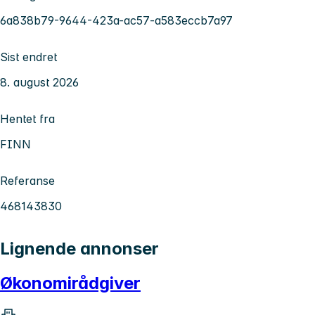
6a838b79-9644-423a-ac57-a583eccb7a97
Sist endret
8. august 2026
Hentet fra
FINN
Referanse
468143830
Lignende annonser
Økonomirådgiver