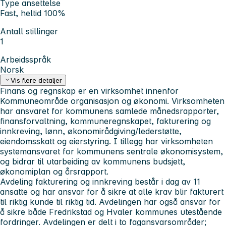
Type ansettelse
Fast, heltid 100%
Antall stillinger
1
Arbeidsspråk
Norsk
Vis flere detaljer
Finans og regnskap er en virksomhet innenfor
Kommuneområde organisasjon og økonomi. Virksomheten
har ansvaret for kommunens samlede månedsrapporter,
finansforvaltning, kommuneregnskapet, fakturering og
innkreving, lønn, økonomirådgiving/lederstøtte,
eiendomsskatt og eierstyring. I tillegg har virksomheten
systemansvaret for kommunens sentrale økonomisystem,
og bidrar til utarbeiding av kommunens budsjett,
økonomiplan og årsrapport.
Avdeling fakturering og innkreving består i dag av 11
ansatte og har ansvar for å sikre at alle krav blir fakturert
til riktig kunde til riktig tid. Avdelingen har også ansvar for
å sikre både Fredrikstad og Hvaler kommunes utestående
fordringer. Avdelingen er delt i to fagansvarsområder;