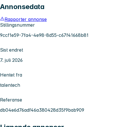
Annonsedata
Rapporter annonse
Stillingsnummer
9ccf1e59-7fa4-4e98-8d55-c67f41668b81
Sist endret
7. juli 2026
Hentet fra
talentech
Referanse
db04e6d76adf46a380428d35f9bab909