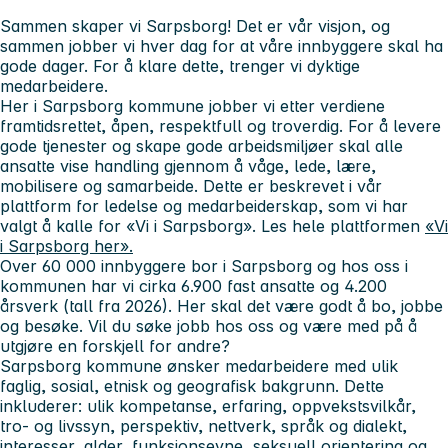
Sammen skaper vi Sarpsborg! Det er vår visjon, og
sammen jobber vi hver dag for at våre innbyggere skal ha
gode dager. For å klare dette, trenger vi dyktige
medarbeidere.
Her i Sarpsborg kommune jobber vi etter verdiene
framtidsrettet, åpen, respektfull og troverdig. For å levere
gode tjenester og skape gode arbeidsmiljøer skal alle
ansatte vise handling gjennom å våge, lede, lære,
mobilisere og samarbeide. Dette er beskrevet i vår
plattform for ledelse og medarbeiderskap, som vi har
valgt å kalle for «Vi i Sarpsborg». Les hele plattformen
«Vi
i Sarpsborg her».
Over 60 000 innbyggere bor i Sarpsborg og hos oss i
kommunen har vi cirka 6.900 fast ansatte og 4.200
årsverk (tall fra 2026). Her skal det være godt å bo, jobbe
og besøke. Vil du søke jobb hos oss og være med på å
utgjøre en forskjell for andre?
Sarpsborg kommune ønsker medarbeidere med ulik
faglig, sosial, etnisk og geografisk bakgrunn. Dette
inkluderer: ulik kompetanse, erfaring, oppvekstsvilkår,
tro- og livssyn, perspektiv, nettverk, språk og dialekt,
interesser, alder, funksjonsevne, seksuell orientering og