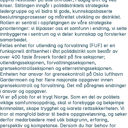
kriser. Stillingen inngår i politidistriktets strategiske
ledergruppe og vil bidra til gode, kunnskapsbaserte
beslutningsprosesser og målrettet utvikling av distriktet.
Rollen er sentral i oppfølgingen av våre strategiske
prioriteringer: vi tilpasser oss et samfunn i endring, vi sette
innbyggerne i sentrum og vi deler kunnskap og forsterker
samarbeidet.
Felles enhet for utlending og forvaltning (FUF) er en
funksjonell driftsenhet i Øst politidistrikt som består av
over 400 faste årsverk fordelt på fire seksjoner;
utlendingsseksjonen, forvaltningsseksjonen,
grensekontrollseksjonen og etterretningsseksjonen.
Enheten har ansvar for grensekontroll på Oslo lufthavn
Gardermoen og har flere nasjonale oppgaver innen
grensekontroll og forvaltning. Det må påregnes endringer
i ansvar og oppgaver.
Vi er på jobb for et trygt Norge. Som en del av politiets
viktige samfunnsoppdrag, skal vi forebygge og bekjempe
kriminalitet, skape trygghet og ivareta rettssikkerheten. Vi
tror at mangfold bidrar til bedre oppgaveløsning, og søker
derfor medarbeidere med ulik bakgrunn, erfaring,
perspektiv og kompetanse. Dersom du har behov for