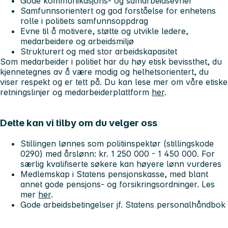
Gode kommunikasjons- og samarbeidsevner
Samfunnsorientert og god forståelse for enhetens
rolle i politiets samfunnsoppdrag
Evne til å motivere, støtte og utvikle ledere,
medarbeidere og arbeidsmiljø
Strukturert og med stor arbeidskapasitet
Som medarbeider i politiet har du høy etisk bevissthet, du
kjennetegnes av å være modig og helhetsorientert, du
viser respekt og er tett på. Du kan lese mer om våre etiske
retningslinjer og medarbeiderplattform
her
.
Dette kan vi tilby om du velger oss
Stillingen lønnes som
politiinspektør
(stillingskode
0290) med årslønn: kr. 1 250 000 - 1 450 000. For
særlig kvalifiserte søkere kan høyere lønn vurderes
Medlemskap i Statens pensjonskasse, med blant
annet gode pensjons- og forsikringsordninger. Les
mer
her
.
Gode arbeidsbetingelser jf. Statens personalhåndbok