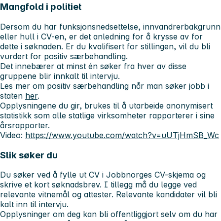
Mangfold i politiet
Dersom du har funksjonsnedsettelse, innvandrerbakgrunn
eller hull i CV-en, er det anledning for å krysse av for
dette i søknaden. Er du kvalifisert for stillingen, vil du bli
vurdert for positiv særbehandling.
Det innebærer at minst én søker fra hver av disse
gruppene blir innkalt til intervju.
Les mer om positiv særbehandling når man søker jobb i
staten
her
.
Opplysningene du gir, brukes til å utarbeide anonymisert
statistikk som alle statlige virksomheter rapporterer i sine
årsrapporter.
Video:
https://www.youtube.com/watch?v=uUTjHmSB_Wc
Slik søker du
Du søker ved å fylle ut CV i Jobbnorges CV-skjema og
skrive et kort søknadsbrev. I tillegg må du legge ved
relevante vitnemål og attester. Relevante kandidater vil bli
kalt inn til intervju.
Opplysninger om deg kan bli offentliggjort selv om du har