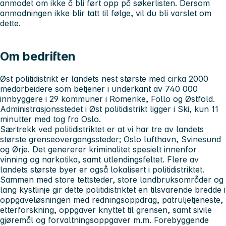
anmodet om ikke å bli ført opp på søkerlisten. Dersom
anmodningen ikke blir tatt til følge, vil du bli varslet om
dette.
Om bedriften
Øst politidistrikt er landets nest største med cirka 2000
medarbeidere som betjener i underkant av 740 000
innbyggere i 29 kommuner i Romerike, Follo og Østfold.
Administrasjonsstedet i Øst politidistrikt ligger i Ski, kun 11
minutter med tog fra Oslo.
Særtrekk ved politidistriktet er at vi har tre av landets
største grenseovergangssteder; Oslo lufthavn, Svinesund
og Ørje. Det genererer kriminalitet spesielt innenfor
vinning og narkotika, samt utlendingsfeltet. Flere av
landets største byer er også lokalisert i politidistriktet.
Sammen med store tettsteder, store landbruksområder og
lang kystlinje gir dette politidistriktet en tilsvarende bredde i
oppgaveløsningen med redningsoppdrag, patruljetjeneste,
etterforskning, oppgaver knyttet til grensen, samt sivile
gjøremål og forvaltningsoppgaver m.m. Forebyggende