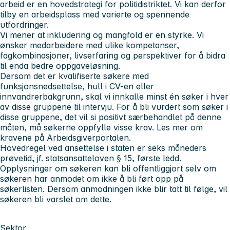
arbeid er en hovedstrategi for politidistriktet. Vi kan derfor
tilby en arbeidsplass med varierte og spennende
utfordringer.
Vi mener at inkludering og mangfold er en styrke. Vi
ønsker medarbeidere med ulike kompetanser,
fagkombinasjoner, livserfaring og perspektiver for å bidra
til enda bedre oppgaveløsning.
Dersom det er kvalifiserte søkere med
funksjonsnedsettelse, hull i CV-en eller
innvandrerbakgrunn, skal vi innkalle minst én søker i hver
av disse gruppene til intervju. For å bli vurdert som søker i
disse gruppene, det vil si positivt særbehandlet på denne
måten, må søkerne oppfylle visse krav. Les mer om
kravene på Arbeidsgiverportalen.
Hovedregel ved ansettelse i staten er seks måneders
prøvetid, jf. statsansatteloven § 15, første ledd.
Opplysninger om søkeren kan bli offentliggjort selv om
søkeren har anmodet om ikke å bli ført opp på
søkerlisten. Dersom anmodningen ikke blir tatt til følge, vil
søkeren bli varslet om dette.
Sektor