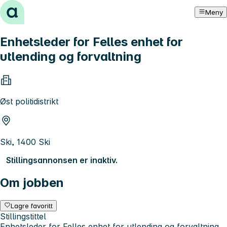
Hopp til innhold
Meny
Enhetsleder for Felles enhet for
utlending og forvaltning
Øst politidistrikt
Ski, 1400 Ski
Stillingsannonsen er inaktiv.
Om jobben
Lagre favoritt
Stillingstittel
Enhetsleder for Felles enhet for utlending og forvaltning