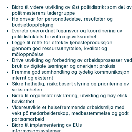
Bidra til videre utvikling av Øst politidistrikt som del av
politimesterens ledergruppe
Ha ansvar for personalledelse, resultater og
budsjettoppfølging
Ivareta overordnet fagansvar og koordinering av
politidistriktets forvaltningsvirksomhet
Legge til rette for effektiv tjenesteproduksjon
gjennom god ressursutnyttelse, kvalitet og
måloppnåelse
Drive utvikling og forbedring av arbeidsprosesser ved
bruk av digitale løsninger og anerkjent praksis
Fremme god samhandling og tydelig kommunikasjon
internt og eksternt
Sikre helhetlig, risikobasert styring og prioritering av
virksomheten
Bidra til organisatorisk læring, utvikling og høy etisk
bevissthet
Videreutvikle et helsefremmende arbeidsmiljø med
vekt på medarbeiderskap, medbestemmelse og godt
partsamarbeid
Bidra til implementering av EUs
informasjonssystemer