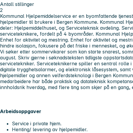
Antall stillinger
2
Kommunal Hjelpemiddelservice er en byomfattende tjenest
hjelpemidler til brukere i Bergen Kommune. Kommunal Hjel
deler: Hjelpemiddelhuset, og Serviceteknisk avdeling. Serv
serviceteknikere, fordelt på 4 byområder. Kommunal Hjelp
Enhet for aktivitet og mestring. Enhet for aktivitet og mes
hindre isolasjon, fokusere på det friske i mennesket, og øke
Vi søker etter sommervikarer som kan starte snarest, somme
august. Skriv gjerne i søknadsteksten tidligste oppstartsdat
servicetekniker. Serviceteknikerne spiller en sentral rolle i 
digitale trygghetsalarmer, og elektronisk låsesystem, samt
hjelpemidler og annen velferdsteknologi i Bergen Kommune
medarbeidere har både praktisk og datateknisk kompetanse
innholdsrik hverdag, med flere ting som skjer på en gang, 
Arbeidsoppgaver
Service i private hjem.
Henting/ levering av hjelpemidler.