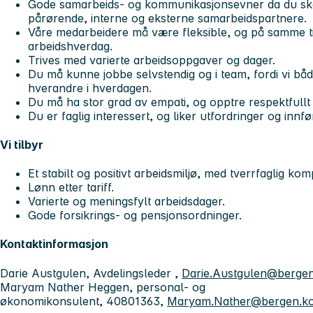
Gode samarbeids- og kommunikasjonsevner da du sk
pårørende, interne og eksterne samarbeidspartnere.
Våre medarbeidere må være fleksible, og på samme ti
arbeidshverdag.
Trives med varierte arbeidsoppgaver og dager.
Du må kunne jobbe selvstendig og i team, fordi vi båd
hverandre i hverdagen.
Du må ha stor grad av empati, og opptre respektfullt
Du er faglig interessert, og liker utfordringer og innfø
Vi tilbyr
Et stabilt og positivt arbeidsmiljø, med tverrfaglig ko
Lønn etter tariff.
Varierte og meningsfylt arbeidsdager.
Gode forsikrings- og pensjonsordninger.
Kontaktinformasjon
Darie Austgulen, Avdelingsleder ,
Darie.Austgulen@berge
Maryam Nather Heggen, personal- og
økonomikonsulent, 40801363,
Maryam.Nather@bergen.k