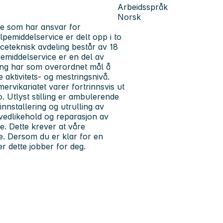
Arbeidsspråk
Norsk
e som har ansvar for
pemiddelservice er delt opp i to
iceteknisk avdeling består av 18
emiddelservice er en del av
tring har som overordnet mål å
 aktivitets- og mestringsnivå.
rvikariatet varer fortrinnsvis ut
o. Utlyst stilling er ambulerende
innstallering og utrulling av
 vedlikehold og reparasjon av
. Dette krever at våre
. Dersom du er klar for en
er dette jobber for deg.