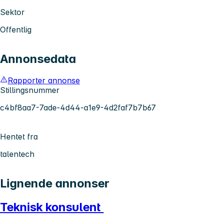
Sektor
Offentlig
Annonsedata
Rapporter annonse
Stillingsnummer
c4bf8aa7-7ade-4d44-a1e9-4d2faf7b7b67
Hentet fra
talentech
Lignende annonser
Teknisk konsulent