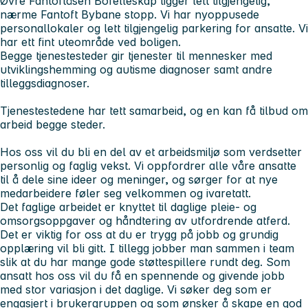
Øvre Fantoftåsen Bofelleskap
ligger lett tilgjengelig,
nærme Fantoft Bybane stopp. Vi har nyoppusede
personallokaler og lett tilgjengelig parkering for ansatte. Vi
har ett fint uteområde ved boligen.
Begge tjenestesteder gir tjenester til mennesker med
utviklingshemming og autisme diagnoser samt andre
tilleggsdiagnoser.
Tjenestestedene har tett samarbeid, og en kan få tilbud om
arbeid begge steder.
Hos oss vil du bli en del av et arbeidsmiljø som verdsetter
personlig og faglig vekst. Vi oppfordrer alle våre ansatte
til å dele sine ideer og meninger, og sørger for at nye
medarbeidere føler seg velkommen og ivaretatt.
Det faglige arbeidet er knyttet til daglige pleie- og
omsorgsoppgaver og håndtering av utfordrende atferd.
Det er viktig for oss at du er trygg på jobb og grundig
opplæring vil bli gitt. I tillegg jobber man sammen i team
slik at du har mange gode støttespillere rundt deg. Som
ansatt hos oss vil du få en spennende og givende jobb
med stor variasjon i det daglige. Vi søker deg som er
engasjert i brukergruppen og som ønsker å skape en god