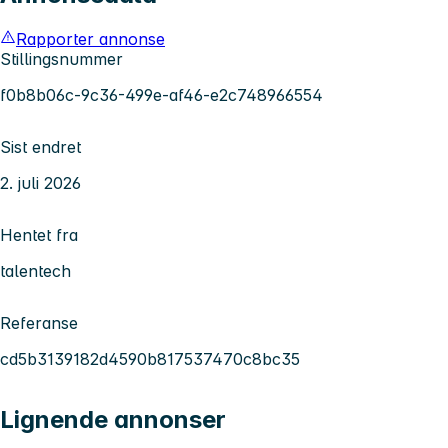
Rapporter annonse
Stillingsnummer
f0b8b06c-9c36-499e-af46-e2c748966554
Sist endret
2. juli 2026
Hentet fra
talentech
Referanse
cd5b3139182d4590b817537470c8bc35
Lignende annonser