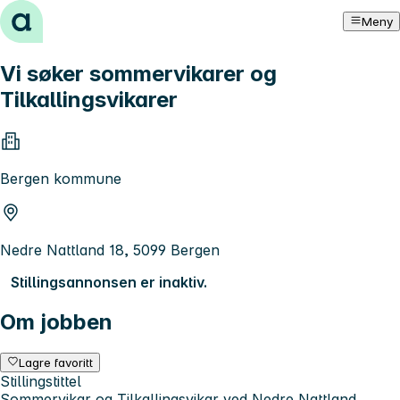
Hopp til innhold
Meny
Vi søker sommervikarer og
Tilkallingsvikarer
Bergen kommune
Nedre Nattland 18, 5099 Bergen
Stillingsannonsen er inaktiv.
Om jobben
Lagre favoritt
Stillingstittel
Sommervikar og Tilkallingsvikar ved Nedre Nattland