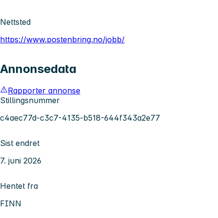
Nettsted
https://www.postenbring.no/jobb/
Annonsedata
Rapporter annonse
Stillingsnummer
c4aec77d-c3c7-4135-b518-644f343a2e77
Sist endret
7. juni 2026
Hentet fra
FINN