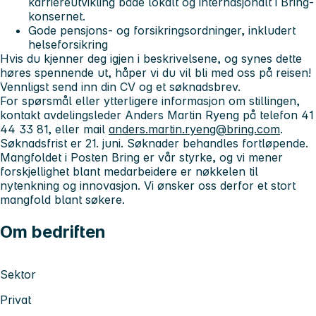
karriereutvikling både lokalt og internasjonalt i Bring-
konsernet.
Gode pensjons- og forsikringsordninger, inkludert
helseforsikring
Hvis du kjenner deg igjen i beskrivelsene, og synes dette
høres spennende ut, håper vi du vil bli med oss på reisen!
Vennligst send inn din CV og et søknadsbrev.
For spørsmål eller ytterligere informasjon om stillingen,
kontakt avdelingsleder Anders Martin Ryeng på telefon 41
44 33 81, eller mail
anders.martin.ryeng@bring.com
.
Søknadsfrist er 21. juni. Søknader behandles fortløpende.
Mangfoldet i Posten Bring er vår styrke, og vi mener
forskjellighet blant medarbeidere er nøkkelen til
nytenkning og innovasjon. Vi ønsker oss derfor et stort
mangfold blant søkere.
Om bedriften
Sektor
Privat