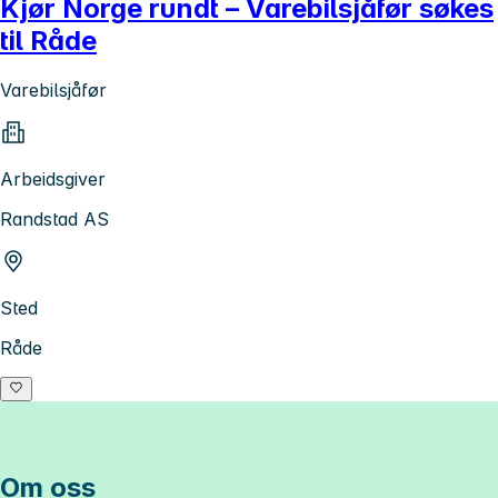
Kjør Norge rundt – Varebilsjåfør søkes
til Råde
Varebilsjåfør
Arbeidsgiver
Randstad AS
Sted
Råde
Om oss