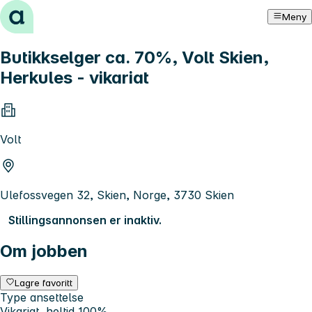
Hopp til innhold
Meny
Butikkselger ca. 70%, Volt Skien,
Herkules - vikariat
Volt
Ulefossvegen 32, Skien, Norge, 3730 Skien
Stillingsannonsen er inaktiv.
Om jobben
Lagre favoritt
Type ansettelse
Vikariat, heltid 100%