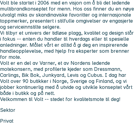
Volt ble startet i 2006 med en visjon om å bli det ledende
multibrandkonseptet for menn. Hos oss finner du en nøye
utvalgt miks av skandinaviske favoritter og internasjonale
toppmerker, presentert i stilfulle omgivelser av engasjerte
og serviceinnstilte selgere.
Vi tilbyr et univers der tidløse plagg, kvalitet og design står
i fokus -- enten du handler til hverdags eller til spesielle
anledninger. Målet vårt er alltid å gi deg en inspirerende
handleopplevelse, med hjelp fra eksperter som brenner
for mote.
Volt er en del av Varner, et av Nordens ledende
motekonsern, med profilerte kjeder som Dressmann,
Carlings, Bik Bok, Junkyard, Levis og Cubus. I dag har
Volt over 90 butikker i Norge, Sverige og Finland, og vi
jobber kontinuerlig med å utvide og utvikle konseptet vårt
både i butikk og på nett.
Velkommen til Volt -- stedet for kvalitetsmote til deg!
Sektor
Privat