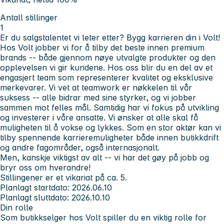
Antall stillinger
1
Er du salgstalentet vi leter etter? Bygg karrieren din i Volt!
Hos Volt jobber vi for å tilby det beste innen premium
brands -- både gjennom nøye utvalgte produkter og den
opplevelsen vi gir kundene. Hos oss blir du en del av et
engasjert team som representerer kvalitet og eksklusive
merkevarer. Vi vet at teamwork er nøkkelen til vår
suksess -- alle bidrar med sine styrker, og vi jobber
sammen mot felles mål. Samtidig har vi fokus på utvikling
og investerer i våre ansatte. Vi ønsker at alle skal få
muligheten til å vokse og lykkes. Som en stor aktør kan vi
tilby spennende karrieremuligheter både innen butikkdrift
og andre fagområder, også internasjonalt.
Men, kanskje viktigst av alt -- vi har det gøy på jobb og
bryr oss om hverandre!
Stillingener er et vikariat på ca. 5.
Planlagt startdato: 2026.06.10
Planlagt sluttdato: 2026.10.10
Din rolle
Som butikkselger hos Volt spiller du en viktig rolle for