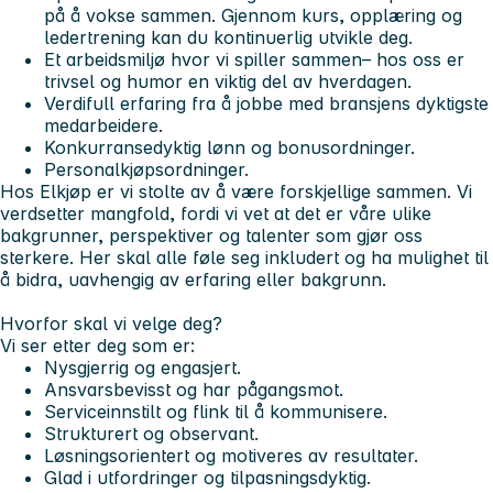
på å
vokse sammen.
Gjennom kurs, opplæring og
ledertrening kan du kontinuerlig utvikle deg.
Et arbeidsmiljø hvor vi
spiller sammen
– hos oss er
trivsel og humor en viktig del av hverdagen.
Verdifull erfaring fra å jobbe med bransjens dyktigste
medarbeidere.
Konkurransedyktig lønn og bonusordninger.
Personalkjøpsordninger.
Hos Elkjøp er vi
stolte av å være forskjellige sammen.
Vi
verdsetter mangfold, fordi vi vet at det er våre ulike
bakgrunner, perspektiver og talenter som gjør oss
sterkere. Her skal alle føle seg inkludert og ha mulighet til
å bidra, uavhengig av erfaring eller bakgrunn.
Hvorfor skal vi velge deg?
Vi ser etter deg som er:
Nysgjerrig og engasjert.
Ansvarsbevisst og har pågangsmot.
Serviceinnstilt og flink til å kommunisere.
Strukturert og observant.
Løsningsorientert og motiveres av resultater.
Glad i utfordringer og tilpasningsdyktig.