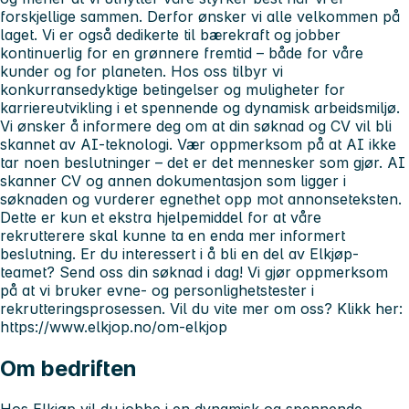
forskjellige sammen. Derfor ønsker vi alle velkommen på
laget. Vi er også dedikerte til bærekraft og jobber
kontinuerlig for en grønnere fremtid – både for våre
kunder og for planeten. Hos oss tilbyr vi
konkurransedyktige betingelser og muligheter for
karriereutvikling i et spennende og dynamisk arbeidsmiljø.
Vi ønsker å informere deg om at din søknad og CV vil bli
skannet av AI-teknologi. Vær oppmerksom på at AI ikke
tar noen beslutninger – det er det mennesker som gjør. AI
skanner CV og annen dokumentasjon som ligger i
søknaden og vurderer egnethet opp mot annonseteksten.
Dette er kun et ekstra hjelpemiddel for at våre
rekrutterere skal kunne ta en enda mer informert
beslutning. Er du interessert i å bli en del av Elkjøp-
teamet? Send oss din søknad i dag! Vi gjør oppmerksom
på at vi bruker evne- og personlighetstester i
rekrutteringsprosessen. Vil du vite mer om oss? Klikk her:
https://www.elkjop.no/om-elkjop
Om bedriften
Hos Elkjøp vil du jobbe i en dynamisk og spennende