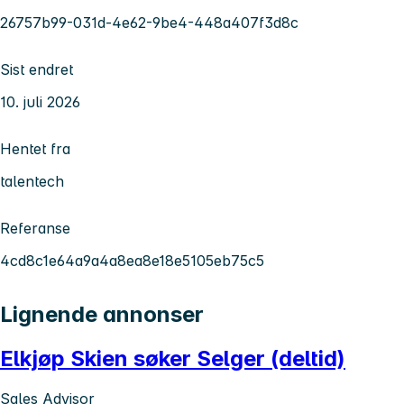
26757b99-031d-4e62-9be4-448a407f3d8c
Sist endret
10. juli 2026
Hentet fra
talentech
Referanse
4cd8c1e64a9a4a8ea8e18e5105eb75c5
Lignende annonser
Elkjøp Skien søker Selger (deltid)
Sales Advisor