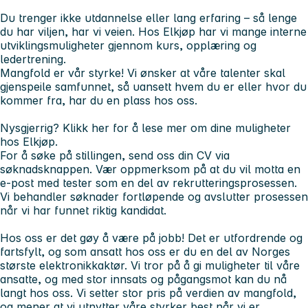
Du trenger ikke utdannelse eller lang erfaring – så lenge
du har viljen, har vi veien. Hos Elkjøp har vi mange interne
utviklingsmuligheter gjennom kurs, opplæring og
ledertrening.
Mangfold er vår styrke!
Vi ønsker at våre talenter skal
gjenspeile samfunnet, så uansett hvem du er eller hvor du
kommer fra, har du en plass hos oss.
Nysgjerrig? Klikk her for å lese mer om dine muligheter
hos Elkjøp.
For å søke på stillingen, send oss din CV via
søknadsknappen. Vær oppmerksom på at du vil motta en
e-post med tester som en del av rekrutteringsprosessen.
Vi behandler søknader fortløpende og avslutter prosessen
når vi har funnet riktig kandidat.
Hos oss er det gøy å være på jobb! Det er utfordrende og
fartsfylt, og som ansatt hos oss er du en del av Norges
største elektronikkaktør. Vi tror på å gi muligheter til våre
ansatte, og med stor innsats og pågangsmot kan du nå
langt hos oss. Vi setter stor pris på verdien av mangfold,
og mener at vi utnytter våre styrker best når vi er