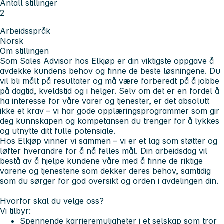
Antall stillinger
2
Arbeidsspråk
Norsk
Om stillingen
Som
Sales Advisor
hos Elkjøp er din viktigste oppgave å
avdekke kundens behov og finne de beste løsningene. Du
vil bli målt på resultater og må være forberedt på å jobbe
på dagtid, kveldstid og i helger. Selv om det er en fordel å
ha interesse for våre varer og tjenester, er det absolutt
ikke et krav – vi har gode opplæringsprogrammer som gir
deg kunnskapen og kompetansen du trenger for å lykkes
og utnytte ditt fulle potensiale.
Hos Elkjøp
vinner vi sammen
– vi er et lag som støtter og
løfter hverandre for å nå felles mål. Din arbeidsdag vil
bestå av å hjelpe kundene våre med å finne de riktige
varene og tjenestene som dekker deres behov, samtidig
som du sørger for god oversikt og orden i avdelingen din.
Hvorfor skal du velge oss?
Vi tilbyr:
Spennende karrieremuligheter i et selskap som tror