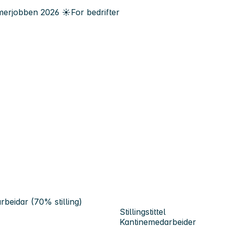
erjobben
2026
☀️
For bedrifter
rbeidar (70% stilling)
Stillingstittel
Kantinemedarbeider