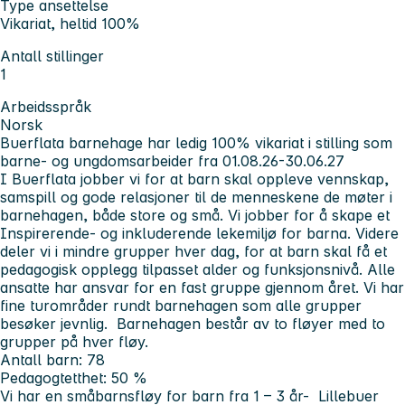
Type ansettelse
Vikariat, heltid 100%
Antall stillinger
1
Arbeidsspråk
Norsk
Buerflata barnehage har ledig 100% vikariat i stilling som
barne- og ungdomsarbeider fra 01.08.26-30.06.27
I Buerflata jobber vi for at barn skal oppleve vennskap,
samspill og gode relasjoner til de menneskene de møter i
barnehagen, både store og små. Vi jobber for å skape et
Inspirerende- og inkluderende lekemiljø for barna. Videre
deler vi i mindre grupper hver dag, for at barn skal få et
pedagogisk opplegg tilpasset alder og funksjonsnivå. Alle
ansatte har ansvar for en fast gruppe gjennom året. Vi har
fine turområder rundt barnehagen som alle grupper
besøker jevnlig. Barnehagen består av to fløyer med to
grupper på hver fløy.
Antall barn: 78
Pedagogtetthet: 50 %
Vi har en småbarnsfløy for barn fra 1 – 3 år- Lillebuer