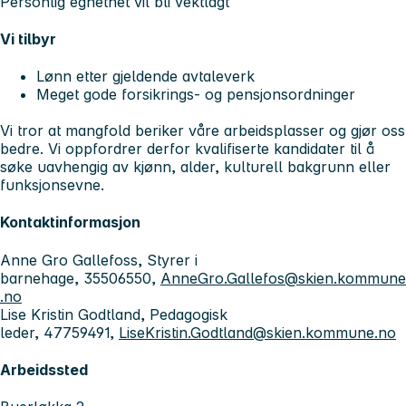
Personlig egnethet vil bli vektlagt
Vi tilbyr
Lønn etter gjeldende avtaleverk
Meget gode forsikrings- og pensjonsordninger
Vi tror at mangfold beriker våre arbeidsplasser og gjør oss
bedre. Vi oppfordrer derfor kvalifiserte kandidater til å
søke uavhengig av kjønn, alder, kulturell bakgrunn eller
funksjonsevne.
Kontaktinformasjon
Anne Gro Gallefoss, Styrer i
barnehage, 35506550,
AnneGro.Gallefos@skien.kommune
.no
Lise Kristin Godtland, Pedagogisk
leder, 47759491,
LiseKristin.Godtland@skien.kommune.no
Arbeidssted