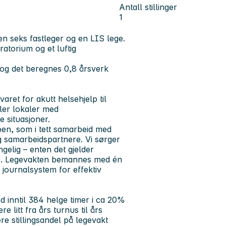
Antall stillinger
1
n seks fastleger og en LIS lege.
atorium og et luftig
og det beregnes 0,8 årsverk
ret for akutt helsehjelp til
ler lokaler med
e situasjoner.
pen, som i tett samarbeid med
 samarbeidspartnere. Vi sørger
ngelig – enten det gjelder
ege. Legevakten bemannes med én
 journalsystem for effektiv
ed inntil 384 helge timer i ca 20%
e litt fra års turnus til års
e stillingsandel på legevakt