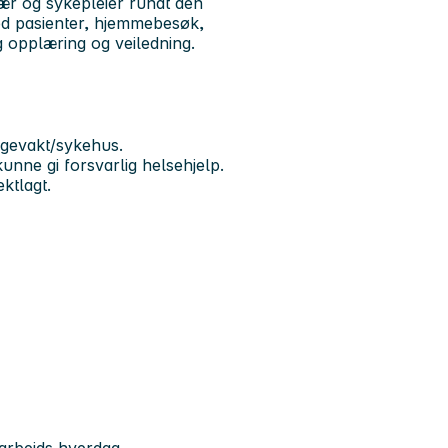
ær og sykepleier rundt den
ed pasienter, hjemmebesøk,
 opplæring og veiledning.
egevakt/sykehus.
unne gi forsvarlig helsehjelp.
ektlagt.
 arbeids hverdag.