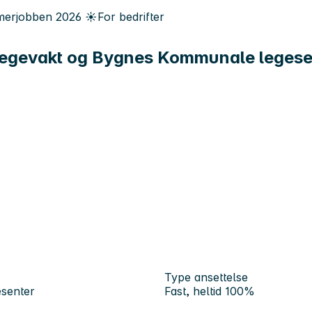
erjobben
2026
☀️
For bedrifter
 Legevakt og Bygnes Kommunale legese
Type ansettelse
esenter
Fast, heltid 100%