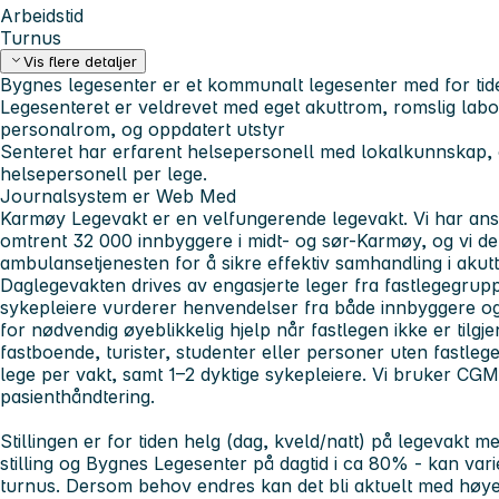
Arbeidstid
Turnus
Vis flere detaljer
Bygnes legesenter er et kommunalt legesenter med for tide
Legesenteret er veldrevet med eget akuttrom, romslig labor
personalrom, og oppdatert utstyr
Senteret har erfarent helsepersonell med lokalkunnskap, 
helsepersonell per lege.
Journalsystem er Web Med
Karmøy Legevakt er en velfungerende legevakt. Vi har ansva
omtrent 32 000 innbyggere i midt- og sør-Karmøy, og vi de
ambulansetjenesten for å sikre effektiv samhandling i akutt
Daglegevakten drives av engasjerte leger fra fastlegegrup
sykepleiere vurderer henvendelser fra både innbyggere og
for nødvendig øyeblikkelig hjelp når fastlegen ikke er tilgje
fastboende, turister, studenter eller personer uten fastl
lege per vakt, samt 1–2 dyktige sykepleiere. Vi bruker CGM
pasienthåndtering.
Stillingen er for tiden helg (dag, kveld/natt) på legevakt m
stilling og Bygnes Legesenter på dagtid i ca 80% - kan varier
turnus. Dersom behov endres kan det bli aktuelt med høyer