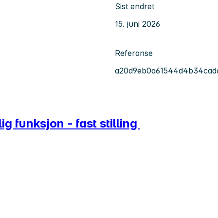
Sist endret
15. juni 2026
Referanse
a20d9eb0a61544d4b34cad
 funksjon - fast stilling