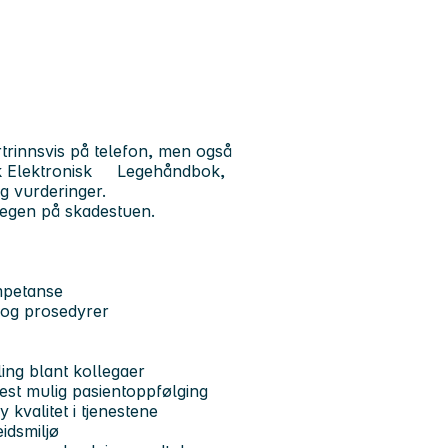
rtrinnsvis på telefon, men også
rsk Elektronisk Legehåndbok,
g vurderinger.
 legen på skadestuen.
mpetanse
 og prosedyrer
ling blant kollegaer
st mulig pasientoppfølging
 kvalitet i tjenestene
idsmiljø