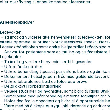
eller overflytting til annet kommunalt legesenter.
Arbeidsoppgaver
Legevakten:
- Ta imot og vurderer alle henvendelser til legevakten, fo
direkte oppmøte. Vi bruker Norsk Medisinsk Indeks, No
Legevakthåndboken samt andre hjelpemidler i rådgivning o
- Ansvar for pasientene som er tatt inn og bistå/assistere
Legekontor:
- Ta imot og vurdere henvendelser til legesenter
- Utføre årskontroller
- Utføre behandling tilpasset pasientens behov og din ko
- Dokumentere helsehjelpen i tråd med gjeldende lovverk
- Utføre laboratoriearbeid og følge opp prøver
- Delta aktivt i forbedringsarbeid
- Veilede studenter og nyansatte, samt bidra til faglig utvik
- Samarbeide med pårørende og eksterne fagmiljøer for be
- Holde deg faglig oppdatert og bidra til å opprettholde høy
- Være med på å skape et trygt, inkluderende og godt arbe