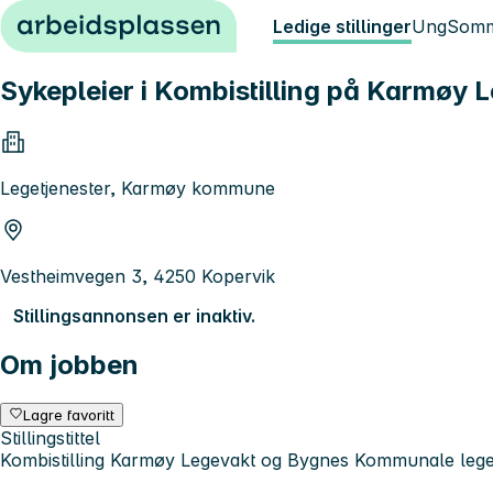
Hopp til innhold
Ledige stillinger
Ung
Somm
Sykepleier i Kombistilling på Karmøy
Legetjenester, Karmøy kommune
Vestheimvegen 3, 4250 Kopervik
Stillingsannonsen er inaktiv.
Om jobben
Lagre favoritt
Stillingstittel
Kombistilling Karmøy Legevakt og Bygnes Kommunale leg