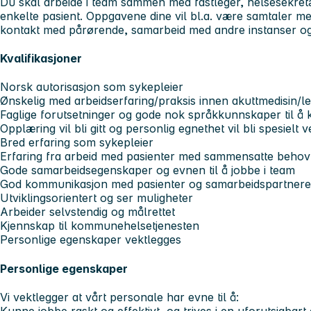
Du skal arbeide i team sammen med fastleger, helsesekret
enkelte pasient. Oppgavene dine vil bl.a. være samtaler m
kontakt med pårørende, samarbeid med andre instanser og
Kvalifikasjoner
Norsk autorisasjon som sykepleier
Ønskelig med arbeidserfaring/praksis innen akuttmedisin/l
Faglige forutsetninger og gode nok språkkunnskaper til å k
Opplæring vil bli gitt og personlig egnethet vil bli spesielt v
Bred erfaring som sykepleier
Erfaring fra arbeid med pasienter med sammensatte behov
Gode samarbeidsegenskaper og evnen til å jobbe i team
God kommunikasjon med pasienter og samarbeidspartnere
Utviklingsorientert og ser muligheter
Arbeider selvstendig og målrettet
Kjennskap til kommunehelsetjenesten
Personlige egenskaper vektlegges
Personlige egenskaper
Vi vektlegger at vårt personale har evne til å:
Kunne jobbe raskt og effektivt ,og trives i en uforutsigbart