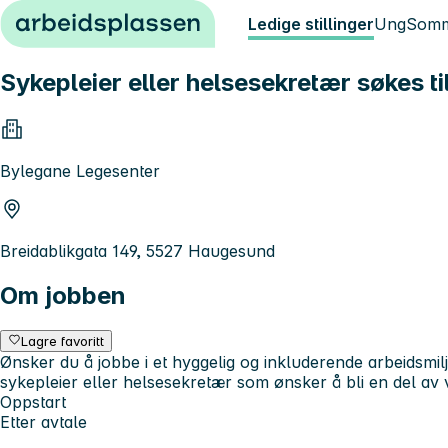
Hopp til innhold
Ledige stillinger
Ung
Somm
Sykepleier eller helsesekretær søkes 
Bylegane Legesenter
Breidablikgata 149, 5527 Haugesund
Om jobben
Lagre favoritt
Ønsker du å jobbe i et hyggelig og inkluderende arbeidsmil
sykepleier eller helsesekretær som ønsker å bli en del av 
Oppstart
Etter avtale