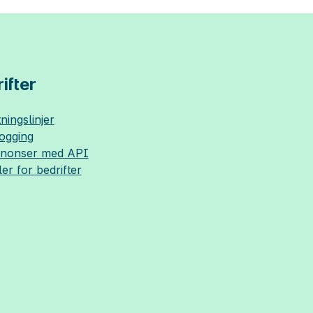
ifter
ningslinjer
logging
nnonser med API
ler for bedrifter