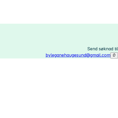
Send søknad til
byleganehaugesund@gmail.com