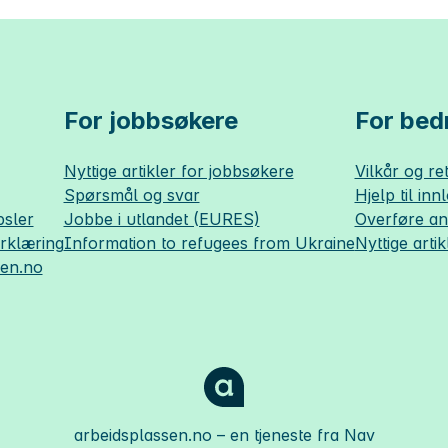
For jobbsøkere
For bedr
Nyttige artikler for jobbsøkere
Vilkår og ret
Spørsmål og svar
Hjelp til inn
sler
Jobbe i utlandet (EURES)
Overføre a
erklæring
Information to refugees from Ukraine
Nyttige artik
sen.no
arbeidsplassen.no
– en tjeneste fra Nav