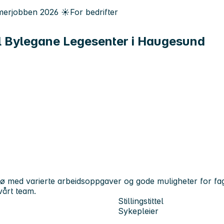
erjobben
2026
☀️
For bedrifter
til Bylegane Legesenter i Haugesund
jø med varierte arbeidsoppgaver og gode muligheter for fag
vårt team.
Stillingstittel
Sykepleier