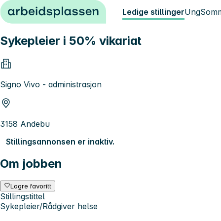
Hopp til innhold
Ledige stillinger
Ung
Somm
Sykepleier i 50% vikariat
Signo Vivo - administrasjon
3158 Andebu
Stillingsannonsen er inaktiv.
Om jobben
Lagre favoritt
Stillingstittel
Sykepleier/Rådgiver helse