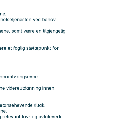
ne.
thelsetjenesten ved behov.
ene, samt være en tilgjengelig
e et faglig støttepunkt for
gjennomføringsevne.
rne videreutdanning innen
etansehevende tiltak.
ene.
relevant lov- og avtaleverk.