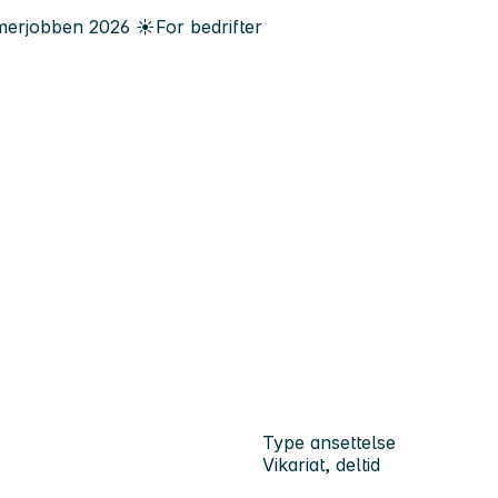
erjobben
2026
☀️
For bedrifter
Type ansettelse
Vikariat, deltid