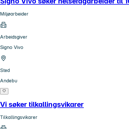
Signo Vivo søker helsefagarbeider til 1
Miljøarbeider
Arbeidsgiver
Signo Vivo
Sted
Andebu
Vi søker tilkallingsvikarer
Tilkallingsvikarer