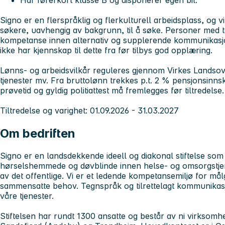
Har førerkort klasse B og disponerer egen bil.
Signo er en flerspråklig og flerkulturell arbeidsplass, og vi
søkere, uavhengig av bakgrunn, til å søke. Personer med
kompetanse innen alternativ og supplerende kommunikasjo
ikke har kjennskap til dette fra før tilbys god opplæring.
Lønns- og arbeidsvilkår reguleres gjennom Virkes Landsov
tjenester mv. Fra brutto­lønn trekkes p.t. 2 % pensjonsinnsk
prøvetid og gyldig politiattest må fremlegges før tiltredelse.
Tiltredelse og varighet:
01.09.2026 - 31.03.2027
Om bedriften
Signo er en landsdekkende ideell og diakonal stiftelse som g
hørselshemmede og døvblinde innen helse‑ og omsorgstjen
av det offentlige. Vi er et ledende kompetansemiljø for m
sammensatte behov. Tegnspråk og tilrettelagt kommunikasj
våre tjenester.
Stiftelsen har rundt 1300 ansatte og består av ni virksomhe