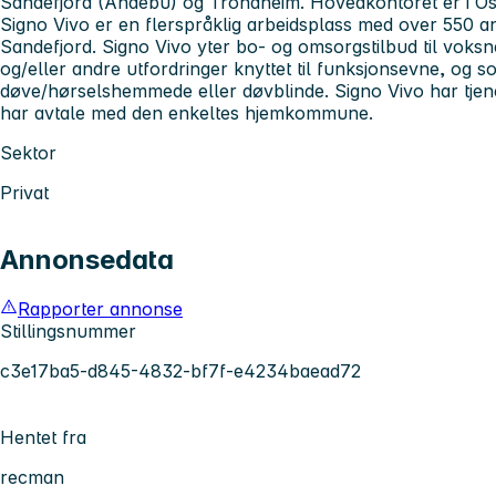
Sandefjord (Andebu) og Trondheim. Hovedkontoret er i Os
Signo Vivo er en flerspråklig arbeidsplass med over 550 ans
Sandefjord. Signo Vivo yter bo- og omsorgstilbud til vok
og/eller andre utfordringer knyttet til funksjonsevne, og som
døve/hørselshemmede eller døvblinde. Signo Vivo har tjen
har avtale med den enkeltes hjemkommune.
Sektor
Privat
Annonsedata
Rapporter annonse
Stillingsnummer
c3e17ba5-d845-4832-bf7f-e4234baead72
Hentet fra
recman