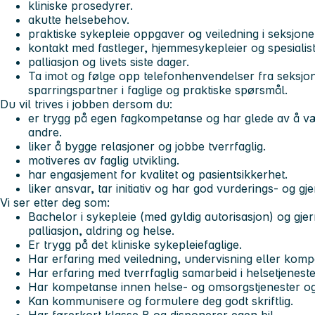
kliniske prosedyrer.
akutte helsebehov.
praktiske sykepleie oppgaver og veiledning i seksjone
kontakt med fastleger, hjemmesykepleier og spesialis
palliasjon og livets siste dager.
Ta imot og følge opp telefonhenvendelser fra seksjon
sparringspartner i faglige og praktiske spørsmål.
Du vil trives i jobben dersom du:
er trygg på egen fagkompetanse og har glede av å vær
andre.
liker å bygge relasjoner og jobbe tverrfaglig.
motiveres av faglig utvikling.
har engasjement for kvalitet og pasientsikkerhet.
liker ansvar, tar initiativ og har god vurderings- og 
Vi ser etter deg som:
Bachelor i sykepleie (med gyldig autorisasjon) og gje
palliasjon, aldring og helse.
Er trygg på det kliniske sykepleiefaglige.
Har erfaring med veiledning, undervisning eller komp
Har erfaring med tverrfaglig samarbeid i helsetjenest
Har kompetanse innen helse- og omsorgstjenester og 
Kan kommunisere og formulere deg godt skriftlig.