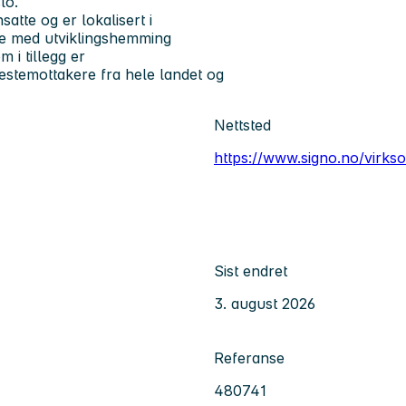
lo.
atte og er lokalisert i
sne med utviklingshemming
 i tillegg er
estemottakere fra hele landet og
Nettsted
https://www.signo.no/virks
Sist endret
3. august 2026
Referanse
480741