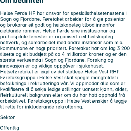
Om bedriften
Helse Førde HF har ansvar for spesialisthelsetenestene i
Sogn og Fjordane. Føretaket arbeider for å gje pasientar
og brukarar eit godt og heilskapeleg tilbod innanfor
gjeldande rammer. Helse Førde sine institusjonar og
prehospitale tenester er organisert i eit heilskapleg
nettverk, og samarbeidet med andre instansar som m.a.
kommunane er høgt prioritert. Føretaket har om lag 3 200
tilsette og eit budsjett på ca 4 milliardar kroner og er den
største verksemda i Sogn og Fjordane. Forsking og
innovasjon er og viktige oppgåver i sjukehuset.
Helseføretaket er eigd av det statlege Helse Vest RHF.
Føretaksgruppa i Helse Vest skal spegle mangfaldet i
befolkninga i rekrutteringa vår. Vi oppmodar alle som er
kvalifiserte til å søkje ledige stillingar uansett kjønn, alder,
fleirkulturell bakgrunn eller om du har hatt opphald frå
arbeidslivet. Føretaksgruppa i Helse Vest ønskjer å leggje
til rette for inkluderande rekruttering.
Sektor
Offentlig