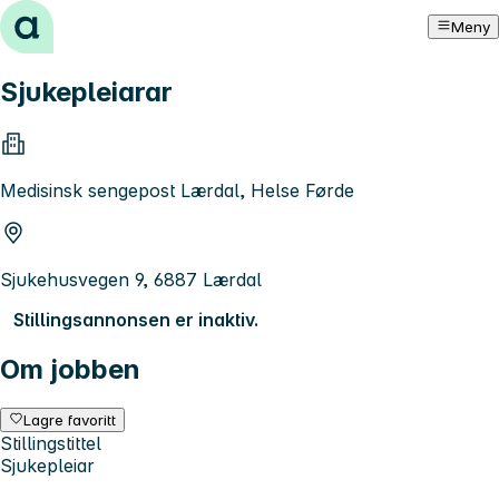
Hopp til innhold
Meny
Sjukepleiarar
Medisinsk sengepost Lærdal, Helse Førde
Sjukehusvegen 9, 6887 Lærdal
Stillingsannonsen er inaktiv.
Om jobben
Lagre favoritt
Stillingstittel
Sjukepleiar