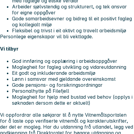
med faglege og etiske verdiar
Arbeider sjølvstendig og strukturert, og tek ansvar
for eigne oppgåver
Gode samarbeidsevner og bidreg til eit positivt fagleg
og kollegialt miljø
Fleksibel og trivst i eit aktivt og travelt arbeidsmiljø
Personlege eigenskapar vil bli vektlagde.
Vi tilbyr
God innføring og opplæring i arbeidsoppgåver
Moglegheit for fagleg utvikling og vidareutdanning
Eit godt og inkluderande arbeidsmiljø
Lønn i samsvar med gjeldande overeinskomst
Gode pensjons- og forsikringsordningar
Personalhytte på Filefjell
Moglegheit for hjelp med bustad ved behov (opplys i
søknaden dersom dette er aktuelt)
Vi oppfordrar alle søkjarar til å nytte Vitnemålsportalen
for å laste opp verifiserte vitnemål og karakterutskrifter,
der det er mogleg. Har du utdanning frå utlandet, legg ved
godkjenning frå Direktoratet for høgare utdanning og