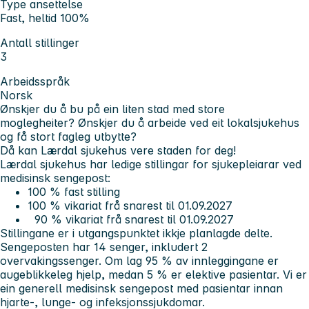
Type ansettelse
Fast, heltid 100%
Antall stillinger
3
Arbeidsspråk
Norsk
Ønskjer du å bu på ein liten stad med store
moglegheiter?
Ønskjer du å arbeide ved eit lokalsjukehus
og få stort fagleg utbytte?
Då kan Lærdal sjukehus vere staden for deg!
Lærdal sjukehus har ledige stillingar for sjukepleiarar ved
medisinsk sengepost
:
100 % fast stilling
100 % vikariat frå snarest til 01.09.2027
90 % vikariat frå snarest til 01.09.2027
Stillingane er i utgangspunktet ikkje planlagde delte.
Sengeposten har 14 senger, inkludert 2
overvakingssenger. Om lag 95 % av innleggingane er
augeblikkeleg hjelp, medan 5 % er elektive pasientar. Vi er
ein generell medisinsk sengepost med pasientar innan
hjarte-, lunge- og infeksjonssjukdomar.