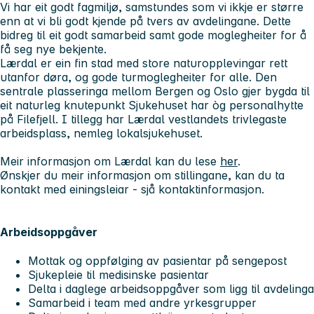
Vi har eit godt fagmiljø, samstundes som vi ikkje er større
enn at vi bli godt kjende på tvers av avdelingane. Dette
bidreg til eit godt samarbeid samt gode moglegheiter for å
få seg nye bekjente.
Lærdal er ein fin stad med store naturopplevingar rett
utanfor døra, og gode turmoglegheiter for alle. Den
sentrale plasseringa mellom Bergen og Oslo gjer bygda til
eit naturleg knutepunkt Sjukehuset har òg personalhytte
på Filefjell. I tillegg har Lærdal vestlandets trivlegaste
arbeidsplass, nemleg lokalsjukehuset.
Meir informasjon om Lærdal kan du lese
her
.
Ønskjer du meir informasjon om stillingane, kan du ta
kontakt med einingsleiar - sjå kontaktinformasjon.
Arbeidsoppgåver
Mottak og oppfølging av pasientar på sengepost
Sjukepleie til medisinske pasientar
Delta i daglege arbeidsoppgåver som ligg til avdelinga
Samarbeid i team med andre yrkesgrupper