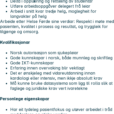
Delta i opplæring og rettleiing av studentar
Utføre arbeidsoppgåver delegert frå leiar
Arbeid i snitt kvar tredje helg, moglegheit for
langvakter på helg
Arbeide etter Helse Førde sine verdiar: Respekt i møte med
pasienten, kvalitet i prosess og resultat, og tryggleik for
tilgjenge og omsorg.
Kvalifikasjonar
Norsk autorisasjon som sjukepleiar
Gode kunnskapar i norsk, både munnleg og skriftleg
Gode IKT-kunnskapar
Erfaring innen overvaking blir vektlagt
Det er ønskjeleg med vidareutdanning innan
kardiologi eller intensiv, men ikkje absolutt krav
Må kunne bruke datasystema som ligg til rolla slik at
faglege og juridiske krav vert ivaretekne
Personlege eigenskapar
Har eit tydeleg pasientfokus og utøver arbeidet i tråd