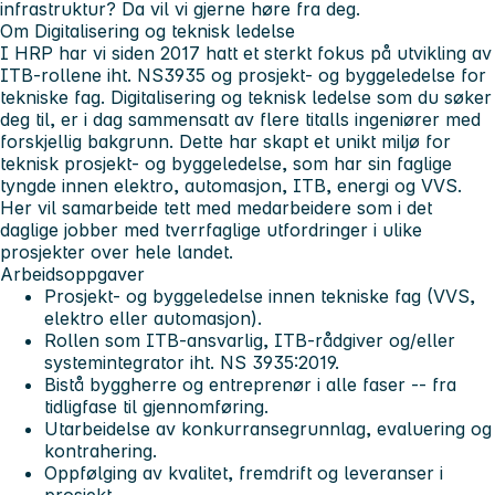
infrastruktur? Da vil vi gjerne høre fra deg.
Om Digitalisering og teknisk ledelse
I HRP har vi siden 2017 hatt et sterkt fokus på utvikling av
ITB-rollene iht. NS3935 og prosjekt- og byggeledelse for
tekniske fag. Digitalisering og teknisk ledelse som du søker
deg til, er i dag sammensatt av flere titalls ingeniører med
forskjellig bakgrunn. Dette har skapt et unikt miljø for
teknisk prosjekt- og byggeledelse, som har sin faglige
tyngde innen elektro, automasjon, ITB, energi og VVS.
Her vil samarbeide tett med medarbeidere som i det
daglige jobber med tverrfaglige utfordringer i ulike
prosjekter over hele landet.
Arbeidsoppgaver
Prosjekt- og byggeledelse innen tekniske fag (VVS,
elektro eller automasjon).
Rollen som ITB-ansvarlig, ITB-rådgiver og/eller
systemintegrator iht. NS 3935:2019.
Bistå byggherre og entreprenør i alle faser -- fra
tidligfase til gjennomføring.
Utarbeidelse av konkurransegrunnlag, evaluering og
kontrahering.
Oppfølging av kvalitet, fremdrift og leveranser i
prosjekt.