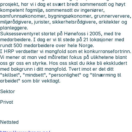
prosjekt, har vi i dag et svært bredt sammensatt og høyt
kompetent fagmiljø, sammensatt av ingeniører,
samfunnsøkonomer, bygningsøkonomer, grunnerververe,
miljørådgivere, jurister, sikkerhetsrådgivere, arkitekter og
planleggere.
Suksesseventyret startet på Hønefoss i 2005, med tre
medarbeidere. I dag er vi til stede på 21 lokasjoner med
rundt 500 medarbeidere over hele Norge.
I HRP verdsetter vi mangfold som et konkurransefortrinn.
Vi mener at man ved målrettet fokus på ulikhetene blant
oss gir oss en styrke. Hos oss skal du ikke bli ekskludert
med bakgrunn i ditt mangfold. Tvert imot er det ditt
"skillset", "mindsett", "personlighet" og "tilnærming til
arbeidet" som blir vektlagt.
Sektor
Privat
Nettsted