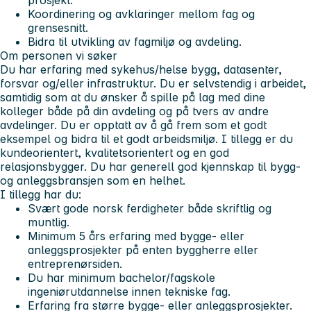
Koordinering og avklaringer mellom fag og
grensesnitt.
Bidra til utvikling av fagmiljø og avdeling.
Om personen vi søker
Du har erfaring med sykehus/helse bygg, datasenter,
forsvar og/eller infrastruktur. Du er selvstendig i arbeidet,
samtidig som at du ønsker å spille på lag med dine
kolleger både på din avdeling og på tvers av andre
avdelinger. Du er opptatt av å gå frem som et godt
eksempel og bidra til et godt arbeidsmiljø. I tillegg er du
kundeorientert, kvalitetsorientert og en god
relasjonsbygger. Du har generell god kjennskap til bygg-
og anleggsbransjen som en helhet.
I tillegg har du:
Svært gode norsk ferdigheter både skriftlig og
muntlig.
Minimum 5 års erfaring med bygge- eller
anleggsprosjekter på enten byggherre eller
entreprenørsiden.
Du har minimum bachelor/fagskole
ingeniørutdannelse innen tekniske fag.
Erfaring fra større bygge- eller anleggsprosjekter.