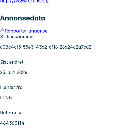
https://www.hrpas.no/
Annonsedata
Rapporter annonse
Stillingsnummer
c38c4c15-55e3-43d2-af16-26a24c2a7cd2
Sist endret
25. juni 2026
Hentet fra
FINN
Referanse
464363114