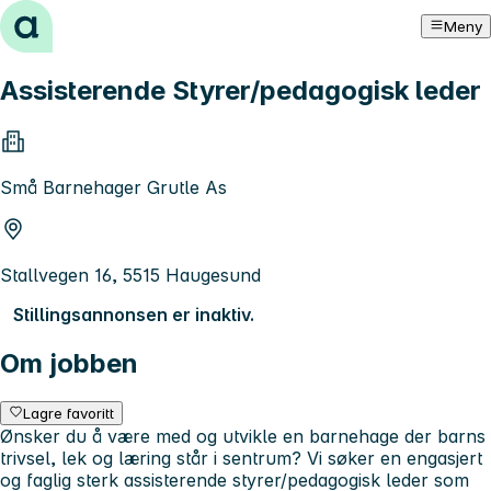
Hopp til innhold
Meny
Assisterende Styrer/pedagogisk leder
Små Barnehager Grutle As
Stallvegen 16, 5515 Haugesund
Stillingsannonsen er inaktiv.
Om jobben
Lagre favoritt
Ønsker du å være med og utvikle en barnehage der barns
trivsel, lek og læring står i sentrum? Vi søker en engasjert
og faglig sterk assisterende styrer/pedagogisk leder som