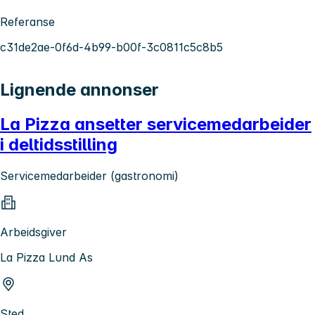
Referanse
c31de2ae-0f6d-4b99-b00f-3c0811c5c8b5
Lignende annonser
La Pizza ansetter servicemedarbeider
i deltidsstilling
Servicemedarbeider (gastronomi)
Arbeidsgiver
La Pizza Lund As
Sted