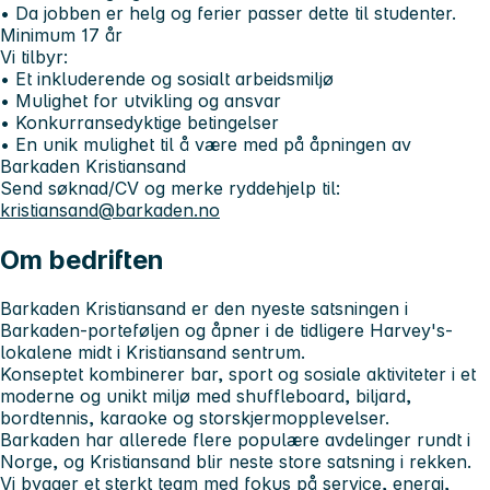
• Da jobben er helg og ferier passer dette til studenter.
Minimum 17 år
Vi tilbyr:
• Et inkluderende og sosialt arbeidsmiljø
• Mulighet for utvikling og ansvar
• Konkurransedyktige betingelser
• En unik mulighet til å være med på åpningen av
Barkaden Kristiansand
Send søknad/CV og merke ryddehjelp til:
kristiansand@barkaden.no
Om bedriften
Barkaden Kristiansand er den nyeste satsningen i
Barkaden-porteføljen og åpner i de tidligere Harvey's-
lokalene midt i Kristiansand sentrum.
Konseptet kombinerer bar, sport og sosiale aktiviteter i et
moderne og unikt miljø med shuffleboard, biljard,
bordtennis, karaoke og storskjermopplevelser.
Barkaden har allerede flere populære avdelinger rundt i
Norge, og Kristiansand blir neste store satsning i rekken.
Vi bygger et sterkt team med fokus på service, energi,