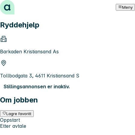
Hopp til innhold
Meny
Ryddehjelp
Barkaden Kristiansand As
Tollbodgata 3, 4611 Kristiansand S
Stillingsannonsen er inaktiv.
Om jobben
Lagre favoritt
Oppstart
Etter avtale