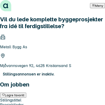
Hopp til innhold
Meny
Vil du lede komplette byggeprosjekter
fra idé til ferdigstillelse?
Metall Bygg As
Mjåvannsvegen 92, 4628 Kristiansand S
Stillingsannonsen er inaktiv.
Om jobben
Lagre favoritt
Stillingstittel
Prosjektleder