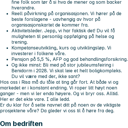
fine folk som tør å si hva de mener og som backer
hverandre.
Reell påvirkning på organisasjonen. Vi hører på de
beste forslagene - uavhengig av hvor på
organisasjonskartet de kommer fra.
Aktivitetsleder. Jepp, vi har faktisk det! Du vil få
muligheten til personlig oppfølging på helse og
trening.
Kompetanseutvikling, kurs og utviklingsløp. Vi
investerer i folkene våre.
Pensjon på 5,5 %, AFP og god behandlingsforsikring.
Og ikke minst: Bli med på stor jubileumsfeiring i
Benidorm i 2028. Vi skal leie et helt boligkompleks.
Du vil være med der, ikke sant?
Hos oss i Risa må du tåle at ting går fort. At både vi og
markedet er i konstant endring. Vi roper litt høyt noen
ganger - men vi ler enda høyere. Og vi bryr oss. Alltid.
Her er det ekte vare. I alle ledd.
Er du klar for å sette navnet ditt på noen av de viktigste
prosjektene våre? Da gleder vi oss til å høre fra deg.
Om bedriften