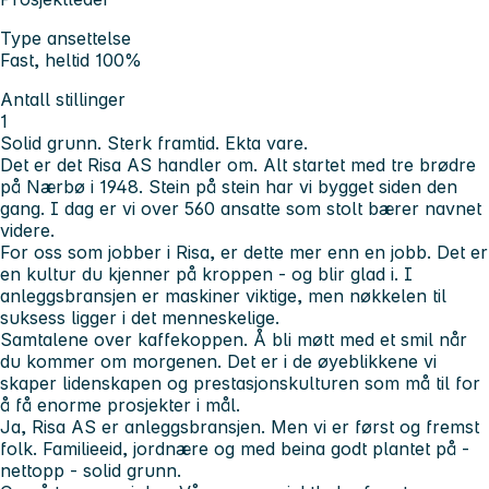
Type ansettelse
Fast, heltid 100%
Antall stillinger
1
Solid grunn. Sterk framtid. Ekta vare.
Det er det Risa AS handler om. Alt startet med tre brødre
på Nærbø i 1948. Stein på stein har vi bygget siden den
gang. I dag er vi over 560 ansatte som stolt bærer navnet
videre.
For oss som jobber i Risa, er dette mer enn en jobb. Det er
en kultur du kjenner på kroppen - og blir glad i. I
anleggsbransjen er maskiner viktige, men nøkkelen til
suksess ligger i det menneskelige.
Samtalene over kaffekoppen. Å bli møtt med et smil når
du kommer om morgenen. Det er i de øyeblikkene vi
skaper lidenskapen og prestasjonskulturen som må til for
å få enorme prosjekter i mål.
Ja, Risa AS er anleggsbransjen. Men vi er først og fremst
folk. Familieeid, jordnære og med beina godt plantet på -
nettopp - solid grunn.