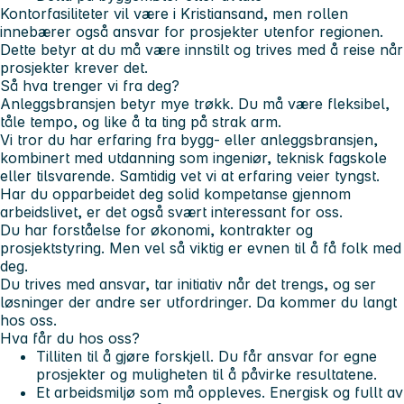
Kontorfasiliteter vil være i Kristiansand, men rollen
innebærer også ansvar for prosjekter utenfor regionen.
Dette betyr at du må være innstilt og trives med å reise når
prosjekter krever det.
Så hva trenger vi fra deg?
Anleggsbransjen betyr mye trøkk. Du må være fleksibel,
tåle tempo, og like å ta ting på strak arm.
Vi tror du har erfaring fra bygg- eller anleggsbransjen,
kombinert med utdanning som ingeniør, teknisk fagskole
eller tilsvarende. Samtidig vet vi at erfaring veier tyngst.
Har du opparbeidet deg solid kompetanse gjennom
arbeidslivet, er det også svært interessant for oss.
Du har forståelse for økonomi, kontrakter og
prosjektstyring. Men vel så viktig er evnen til å få folk med
deg.
Du trives med ansvar, tar initiativ når det trengs, og ser
løsninger der andre ser utfordringer. Da kommer du langt
hos oss.
Hva får du hos oss?
Tilliten til å gjøre forskjell. Du får ansvar for egne
prosjekter og muligheten til å påvirke resultatene.
Et arbeidsmiljø som må oppleves. Energisk og fullt av