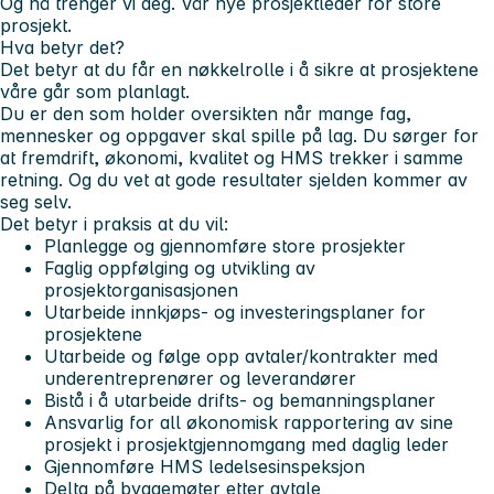
Og nå trenger vi deg. Vår nye prosjektleder for store
prosjekt.
Hva betyr det?
Det betyr at du får en nøkkelrolle i å sikre at prosjektene
våre går som planlagt.
Du er den som holder oversikten når mange fag,
mennesker og oppgaver skal spille på lag. Du sørger for
at fremdrift, økonomi, kvalitet og HMS trekker i samme
retning. Og du vet at gode resultater sjelden kommer av
seg selv.
Det betyr i praksis at du vil:
Planlegge og gjennomføre store prosjekter
Faglig oppfølging og utvikling av
prosjektorganisasjonen
Utarbeide innkjøps- og investeringsplaner for
prosjektene
Utarbeide og følge opp avtaler/kontrakter med
underentreprenører og leverandører
Bistå i å utarbeide drifts- og bemanningsplaner
Ansvarlig for all økonomisk rapportering av sine
prosjekt i prosjektgjennomgang med daglig leder
Gjennomføre HMS ledelsesinspeksjon
Delta på byggemøter etter avtale