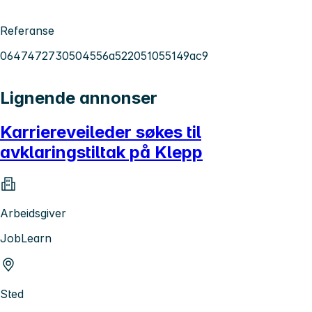
Referanse
0647472730504556a522051055149ac9
Lignende annonser
Karriereveileder søkes til
avklaringstiltak på Klepp
Arbeidsgiver
JobLearn
Sted