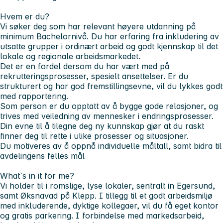
Hvem er du?
Vi søker deg som har relevant høyere utdanning på
minimum Bachelornivå. Du har erfaring fra inkludering av
utsatte grupper i ordinært arbeid og godt kjennskap til det
lokale og regionale arbeidsmarkedet.
Det er en fordel dersom du har vært med på
rekrutteringsprosesser, spesielt ansettelser. Er du
strukturert og har god fremstillingsevne, vil du lykkes godt
med rapportering.
Som person er du opptatt av å bygge gode relasjoner, og
trives med veiledning av mennesker i endringsprosesser.
Din evne til å tilegne deg ny kunnskap gjør at du raskt
finner deg til rette i ulike prosesser og situasjoner.
Du motiveres av å oppnå individuelle måltall, samt bidra til
avdelingens felles mål
What`s in it for me?
Vi holder til i romslige, lyse lokaler, sentralt in Egersund,
samt Øksnavad på Klepp. I tillegg til et godt arbeidsmiljø
med inkluderende, dyktige kollegaer, vil du få eget kontor
og gratis parkering. I forbindelse med markedsarbeid,