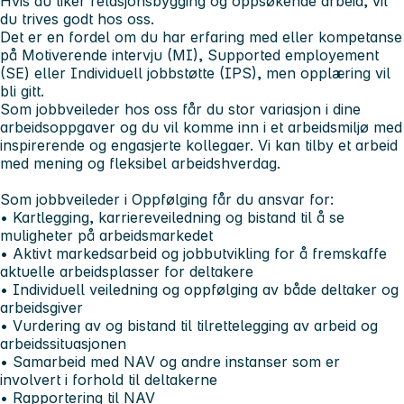
Hvis du liker relasjonsbygging og oppsøkende arbeid, vil
du trives godt hos oss.
Det er en fordel om du har erfaring med eller kompetanse
på Motiverende intervju (MI), Supported employement
(SE) eller Individuell jobbstøtte (IPS), men opplæring vil
bli gitt.
Som jobbveileder hos oss får du stor variasjon i dine
arbeidsoppgaver og du vil komme inn i et arbeidsmiljø med
inspirerende og engasjerte kollegaer. Vi kan tilby et arbeid
med mening og fleksibel arbeidshverdag.
Som jobbveileder i Oppfølging får du ansvar for:
• Kartlegging, karriereveiledning og bistand til å se
muligheter på arbeidsmarkedet
• Aktivt markedsarbeid og jobbutvikling for å fremskaffe
aktuelle arbeidsplasser for deltakere
• Individuell veiledning og oppfølging av både deltaker og
arbeidsgiver
• Vurdering av og bistand til tilrettelegging av arbeid og
arbeidssituasjonen
• Samarbeid med NAV og andre instanser som er
involvert i forhold til deltakerne
• Rapportering til NAV