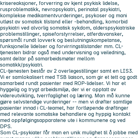
krisereaksjoner, forverring av kjent psykisk lidelse,
rusproblematikk, nevropsykiatri, perinatal psykiatri,
komplekse medikamentvurderinger, psykoser og mani
utløst av somatisk tilstand eller -behandling, komorbid
psykiatri ved alvorlig somatisk sykdom, alderspsykiatriske
problemstillinger, spiseforstyrrelser, atferdsvansker,
spørsmål rundt lovverk og beslutningskompetanse,
funksjonelle lidelser og forvirringstilstander mm. CL-
tjenesten bidrar også med undervisning og veiledning,
samt deltar på samarbeidsmøter mellom
somatikk/psykiatri.
CL-tjenesten består av 2 overlegestillinger samt en LIS3.
Vi er samlokalisert med TSB liaison, som gir et tett og godt
samarbeid rundt pasienter med ROP-lidelser. Vi har et
hyggelig og trygt arbeidsmiljø, der vi er opptatt av
videreutvikling, tverrfaglighet og læring. Man må kunne
gjøre selvstendige vurderinger -- men vi drøfter samtlige
pasienter innad i CL-teamet, har fortløpende drøftinger
med relevante somatiske behandlere og hyppig kontakt
med oppfølgingsapparatene ute i kommunene og ved
DPS.
Som CL-psykiater får man en unik mulighet til å jobbe med