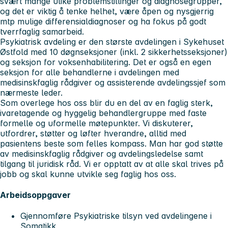
svært mange ulike problemstillinger og diagnosegrupper,
og det er viktig å tenke helhet, være åpen og nysgjerrig
mtp mulige differensialdiagnoser og ha fokus på godt
tverrfaglig samarbeid.
Psykiatrisk avdeling er den største avdelingen i Sykehuset
Østfold med 10 døgnseksjoner (inkl. 2 sikkerhetsseksjoner)
og seksjon for voksenhabilitering. Det er også en egen
seksjon for alle behandlerne i avdelingen med
medisinskfaglig rådgiver og assisterende avdelingssjef som
nærmeste leder.
Som overlege hos oss blir du en del av en faglig sterk,
ivaretagende og hyggelig behandlergruppe med faste
formelle og uformelle møtepunkter. Vi diskuterer,
utfordrer, støtter og løfter hverandre, alltid med
pasientens beste som felles kompass. Man har god støtte
av medisinskfaglig rådgiver og avdelingsledelse samt
tilgang til juridisk råd. Vi er opptatt av at alle skal trives på
jobb og skal kunne utvikle seg faglig hos oss.
Arbeidsoppgaver
Gjennomføre Psykiatriske tilsyn ved avdelingene i
Somatikk