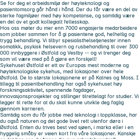
Se for deg et arbeidsmiljø der høyteknologi og
pasientomsorg går hånd i hånd. Der du får være en del av
sterke fagmiljøer med høy kompetanse, og samtidig være
en del av et godt kollegialt fellesskap.
Hos oss møter du mer enn 7000 engasjerte medarbeidere
som jobber sammen for å gi pasientene god, helhetlig og
trygg behandling. Vi tilbyr spesialisthelsetjenester innen
somatikk, psykisk helsevern og rusbehandling til over 300
000 innbyggere i Østfold og Vestby -- og vi trenger deg
som vil være med på å gjøre en forskjell!
Sykehuset Østfold er ett av Europas mest moderne og
høyteknologiske sykehus, med lokasjoner over hele
Østfold. De to største lokasjonene er på Kalnes og Moss. I
tillegg til pasientbehandling har også sykehuset høy
forskningsaktivitet, spennende fagdager,
innovasjonsprosjekter og stillinger tilrettelagt for studier. Vi
legger til rette for at du skal kunne utvikle deg faglig
gjennom karrieren.
Samtidig som du får jobbe med teknologi i toppklasse, har
du også naturen og det gode livet rett utenfor døra i
Østfold. Enten du trives best ved sjøen, i marka eller i en
hyggelig småby er veien kort fra våre lokasjoner. Kanskje