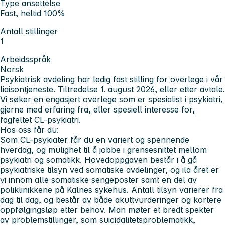
Type ansettelse
Fast, heltid 100%
Antall stillinger
1
Arbeidsspråk
Norsk
Psykiatrisk avdeling har ledig fast stilling for overlege i vår
liaisontjeneste. Tiltredelse 1. august 2026, eller etter avtale.
Vi søker en engasjert overlege som er spesialist i psykiatri,
gjerne med erfaring fra, eller spesiell interesse for,
fagfeltet CL-psykiatri.
Hos oss får du:
Som CL-psykiater får du en variert og spennende
hverdag, og mulighet til å jobbe i grensesnittet mellom
psykiatri og somatikk. Hovedoppgaven består i å gå
psykiatriske tilsyn ved somatiske avdelinger, og ila året er
vi innom alle somatiske sengeposter samt en del av
poliklinikkene på Kalnes sykehus. Antall tilsyn varierer fra
dag til dag, og består av både akuttvurderinger og kortere
oppfølgingsløp etter behov. Man møter et bredt spekter
av problemstillinger, som suicidalitetsproblematikk,