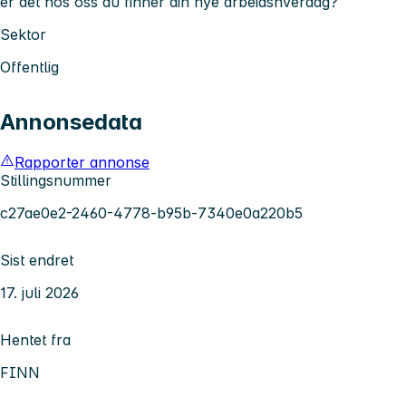
er det hos oss du finner din nye arbeidshverdag?
Sektor
Offentlig
Annonsedata
Rapporter annonse
Stillingsnummer
c27ae0e2-2460-4778-b95b-7340e0a220b5
Sist endret
17. juli 2026
Hentet fra
FINN