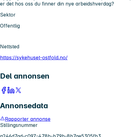
er det hos oss du finner din nye arbeidshverdag?
Sektor
Offentlig
Nettsted
https://sykehuset-ostfold.no/
Del annonsen
Annonsedata
Rapporter annonse
Stillingsnummer
a246d7ad-c097-478b-b79b-8b7ae5305fb3