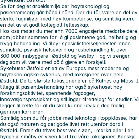
Se for deg et arbeidsmiljø der høyteknologi og
pasientomsorg går hånd i hånd. Der du får være en del av
sterke fagmiljøer med høy kompetanse, og samtidig være
en del av et godt kollegialt fellesskap.
Hos oss møter du mer enn 7000 engasjerte medarbeidere
som jobber sammen for å gi pasientene god, helhetlig og
trygg behandling. Vi tilbyr spesialisthelsetjenester innen
somatikk, psykisk helsevern og rusbehandling til over
300 000 innbyggere i Østfold og Vestby – og vi trenger
deg som vil være med på å gjøre en forskjell!
Sykehuset Østfold er ett av Europas mest moderne og
høyteknologiske sykehus, med lokasjoner over hele
Østfold. De to største lokasjonene er på Kalnes og Moss. I
tillegg til pasientbehandling har også sykehuset høy
forskningsaktivitet, spennende fagdager,
innovasjonsprosjekter og stillinger tilrettelagt for studier. Vi
legger til rette for at du skal kunne utvikle deg faglig
gjennom karrieren.
Samtidig som du får jobbe med teknologi i toppklasse, har
du også naturen og det gode livet rett utenfor døra i
Østfold. Enten du trives best ved sjøen, i marka eller i en
hyggelig småby er veien kort fra våre lokasjoner. Kanskje