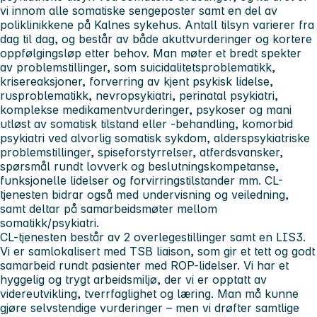
vi innom alle somatiske sengeposter samt en del av
poliklinikkene på Kalnes sykehus. Antall tilsyn varierer fra
dag til dag, og består av både akuttvurderinger og kortere
oppfølgingsløp etter behov. Man møter et bredt spekter
av problemstillinger, som suicidalitetsproblematikk,
krisereaksjoner, forverring av kjent psykisk lidelse,
rusproblematikk, nevropsykiatri, perinatal psykiatri,
komplekse medikamentvurderinger, psykoser og mani
utløst av somatisk tilstand eller -behandling, komorbid
psykiatri ved alvorlig somatisk sykdom, alderspsykiatriske
problemstillinger, spiseforstyrrelser, atferdsvansker,
spørsmål rundt lovverk og beslutningskompetanse,
funksjonelle lidelser og forvirringstilstander mm. CL-
tjenesten bidrar også med undervisning og veiledning,
samt deltar på samarbeidsmøter mellom
somatikk/psykiatri.
CL-tjenesten består av 2 overlegestillinger samt en LIS3.
Vi er samlokalisert med TSB liaison, som gir et tett og godt
samarbeid rundt pasienter med ROP-lidelser. Vi har et
hyggelig og trygt arbeidsmiljø, der vi er opptatt av
videreutvikling, tverrfaglighet og læring. Man må kunne
gjøre selvstendige vurderinger – men vi drøfter samtlige