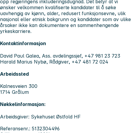
opp regjeringens inkluderingsdugnad. Det betyr at vi
ønsker velkommen kvalifiserte kandidater til å søke
uavhengig av kjønn, alder, redusert funksjonsevne, ulik
nasjonal eller etnisk bakgrunn og kandidater som av ulike
årsaker ikke kan dokumentere en sammenhengende
yrkeskarriere.
Kontaktinformasjon
David Paul Galea, Ass. avdelingssjef, +47 981 23 723
Harald Marius Nybø, Rådgiver, +47 481 72 024
Arbeidssted
Kalnesveien 300
1714 Grålum
Nøkkelinformasjon:
Arbeidsgiver: Sykehuset Østfold HF
Referansenr.: 5132304496