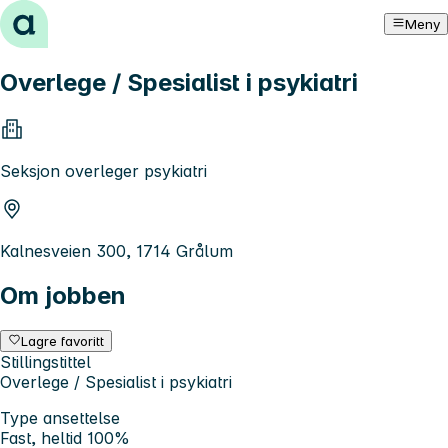
Hopp til innhold
Meny
Overlege / Spesialist i psykiatri
Seksjon overleger psykiatri
Kalnesveien 300, 1714 Grålum
Om jobben
Lagre favoritt
Stillingstittel
Overlege / Spesialist i psykiatri
Type ansettelse
Fast, heltid 100%