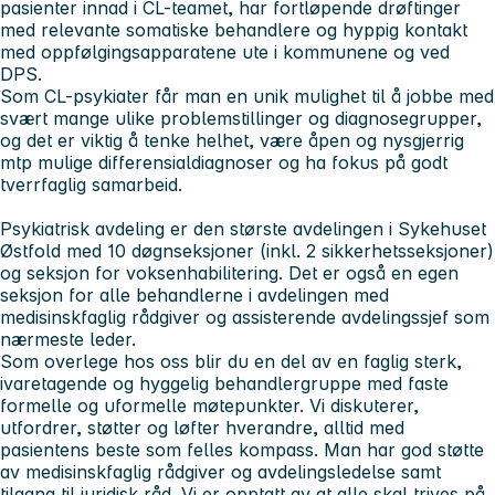
pasienter innad i CL-teamet, har fortløpende drøftinger
med relevante somatiske behandlere og hyppig kontakt
med oppfølgingsapparatene ute i kommunene og ved
DPS.
Som CL-psykiater får man en unik mulighet til å jobbe med
svært mange ulike problemstillinger og diagnosegrupper,
og det er viktig å tenke helhet, være åpen og nysgjerrig
mtp mulige differensialdiagnoser og ha fokus på godt
tverrfaglig samarbeid.
Psykiatrisk avdeling er den største avdelingen i Sykehuset
Østfold med 10 døgnseksjoner (inkl. 2 sikkerhetsseksjoner)
og seksjon for voksenhabilitering. Det er også en egen
seksjon for alle behandlerne i avdelingen med
medisinskfaglig rådgiver og assisterende avdelingssjef som
nærmeste leder.
Som overlege hos oss blir du en del av en faglig sterk,
ivaretagende og hyggelig behandlergruppe med faste
formelle og uformelle møtepunkter. Vi diskuterer,
utfordrer, støtter og løfter hverandre, alltid med
pasientens beste som felles kompass. Man har god støtte
av medisinskfaglig rådgiver og avdelingsledelse samt
tilgang til juridisk råd. Vi er opptatt av at alle skal trives på