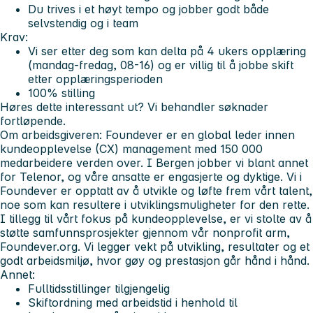
Du trives i et høyt tempo og jobber godt både
selvstendig og i team
Krav:
Vi ser etter deg som kan delta på 4 ukers opplæring
(mandag-fredag, 08-16) og er villig til å jobbe skift
etter opplæringsperioden
100% stilling
Høres dette interessant ut? Vi behandler søknader
fortløpende.
Om arbeidsgiveren:
Foundever er en global leder innen
kundeopplevelse (CX) management med 150 000
medarbeidere verden over. I Bergen jobber vi blant annet
for Telenor, og våre ansatte er engasjerte og dyktige. Vi i
Foundever er opptatt av å utvikle og løfte frem vårt talent,
noe som kan resultere i utviklingsmuligheter for den rette.
I tillegg til vårt fokus på kundeopplevelse, er vi stolte av å
støtte samfunnsprosjekter gjennom vår nonprofit arm,
Foundever.org. Vi legger vekt på utvikling, resultater og et
godt arbeidsmiljø, hvor gøy og prestasjon går hånd i hånd.
Annet:
Fulltidsstillinger tilgjengelig
Skiftordning med arbeidstid i henhold til