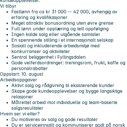
kundeopplevelser.
Vi tilbyr
Fastlønn fra ca kr 31 000 -- 42 000, avhengig av
erfaring og kvalifikasjoner
Meget attraktiv bonusordning uten øvre grense
Full lønn under opplæring og tett oppfølging
Ingen kalde salg eller utgående samtaler
En spennende stilling i et internasjonalt selskap
Sosialt og inkluderende arbeidsmiljø med
konkurranser og aktiviteter
Sentral beliggenhet i Fyllingsdalen
Gode velferdsordninger: treningsrom, frukt, kaffe og
personalrabatter
Oppstart:
10. august
Arbeidsoppgaver
Aktivt salg og rådgivning til eksisterende kunder
Skape gode kundeopplevelser og bygge langsiktige
relasjoner
Målrettet arbeid mot individuelle og team-baserte
salgsresultater
Hvem ser vi etter?
Du motiveres av salg og gode resultater
Du er serviceinnstilt og kommuniserer godt på norsk