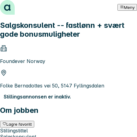
Hopp til innhold
Meny
Salgskonsulent -- fastlønn + svært
gode bonusmuligheter
Foundever Norway
Folke Bernadottes vei 50, 5147 Fyllingsdalen
Stillingsannonsen er inaktiv.
Om jobben
Lagre favoritt
Stillingstittel
Salgskonsulent