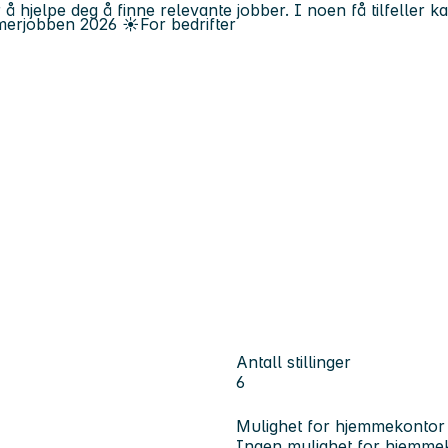
 å hjelpe deg å finne relevante jobber. I noen få tilfeller 
erjobben
2026
☀️
For bedrifter
Antall stillinger
6
Mulighet for hjemmekontor
Ingen mulighet for hjemme