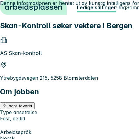
Denne informasjonen er hentet ut av kunstig intelligens for
Hopp til innhold
Ledige stillinger
Ung
Somm
Skan-Kontroll søker vektere i Bergen
AS Skan-kontroll
Ytrebygdsvegen 215, 5258 Blomsterdalen
Om jobben
Lagre favoritt
Type ansettelse
Fast, deltid
Arbeidsspråk
Norsk