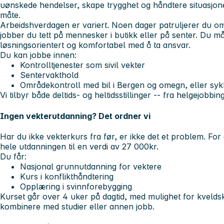
uønskede hendelser, skape trygghet og håndtere situasjone
måte.
Arbeidshverdagen er variert. Noen dager patruljerer du o
jobber du tett på mennesker i butikk eller på senter. Du 
løsningsorientert og komfortabel med å ta ansvar.
Du kan jobbe innen:
Kontrolltjenester som sivil vekter
Sentervakthold
Områdekontroll med bil i Bergen og omegn, eller syk
Vi tilbyr både deltids- og heltidsstillinger -- fra helgejobbing t
Ingen vekterutdanning? Det ordner vi
Har du ikke vekterkurs fra før, er ikke det et problem. For
hele utdanningen til en verdi av 27 000kr.
Du får:
Nasjonal grunnutdanning for vektere
Kurs i konflikthåndtering
Opplæring i svinnforebygging
Kurset går over 4 uker på dagtid, med mulighet for kveldsk
kombinere med studier eller annen jobb.