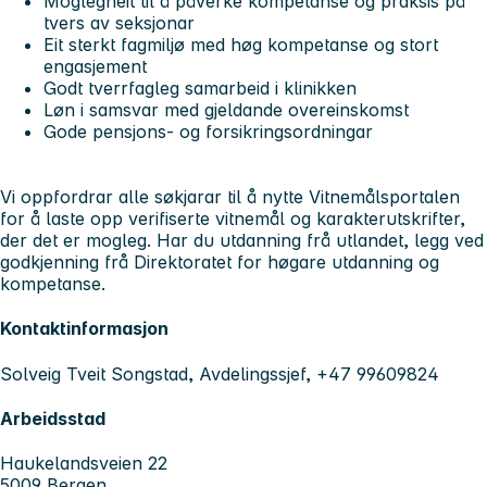
Moglegheit til å påverke kompetanse og praksis på
tvers av seksjonar
Eit sterkt fagmiljø med høg kompetanse og stort
engasjement
Godt tverrfagleg samarbeid i klinikken
Løn i samsvar med gjeldande overeinskomst
Gode pensjons- og forsikringsordningar
Vi oppfordrar alle søkjarar til å nytte Vitnemålsportalen
for å laste opp verifiserte vitnemål og karakterutskrifter,
der det er mogleg. Har du utdanning frå utlandet, legg ved
godkjenning frå Direktoratet for høgare utdanning og
kompetanse.
Kontaktinformasjon
Solveig Tveit Songstad, Avdelingssjef, +47 99609824
Arbeidsstad
Haukelandsveien 22
5009 Bergen