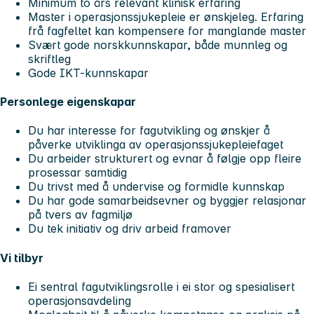
Minimum to års relevant klinisk erfaring
Master i operasjonssjukepleie er ønskjeleg. Erfaring
frå fagfeltet kan kompensere for manglande master
Svært gode norskkunnskapar, både munnleg og
skriftleg
Gode IKT-kunnskapar
Personlege eigenskapar
Du har interesse for fagutvikling og ønskjer å
påverke utviklinga av operasjonssjukepleiefaget
Du arbeider strukturert og evnar å følgje opp fleire
prosessar samtidig
Du trivst med å undervise og formidle kunnskap
Du har gode samarbeidsevner og byggjer relasjonar
på tvers av fagmiljø
Du tek initiativ og driv arbeid framover
Vi tilbyr
Ei sentral fagutviklingsrolle i ei stor og spesialisert
operasjonsavdeling