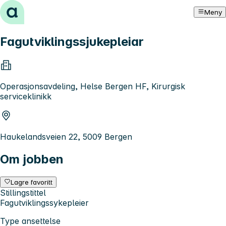
Hopp til innhold
Meny
Fagutviklingssjukepleiar
Operasjonsavdeling, Helse Bergen HF, Kirurgisk
serviceklinikk
Haukelandsveien 22, 5009 Bergen
Om jobben
Lagre favoritt
Stillingstittel
Fagutviklingssykepleier
Type ansettelse