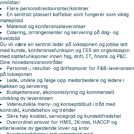
omfatter:
Flere personalrestauranter/kantiner
En sentralt plassert kaffebar som fungerer som viktig
møteplass
Møtemat og konferanseleveranser
Catering, arrangementer og servering på dag- og
kveldstid
Du vil være en sentral leder på lokasjonen og jobbe tett
med kunde, konferansefunksjon og ISS sin organisasjon
med støttefunksjoner innen fag, drift, IT, finans og P&C.
Dine hovedansvarsområder
Personal-, resultat- og driftsansvar for F&B-leveransen
på lokasjonen
Lede, utvikle og følge opp medarbeidere og ledere i
kjøkken og servering
Budsjettansvar, økonomistyring og kommersiell
utvikling av leveransen
Videreutvikle meny- og konsepttilbud i tråd med
kontrakt, kundebehov og trender
Sikre høy kvalitet, servicegrad og kundetilfredshet
Overordnet ansvar for HMS, IK-mat, HACCP og
etterlevelse av gjeldende lover og krav
Kundeoppfølging i tett samarbeid med