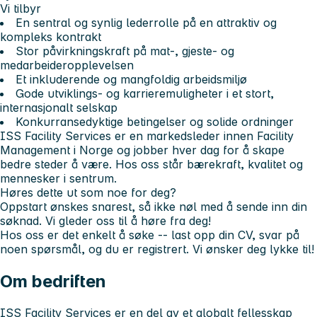
Vi tilbyr
En sentral og synlig lederrolle på en attraktiv og
kompleks kontrakt
Stor påvirkningskraft på mat-, gjeste- og
medarbeideropplevelsen
Et inkluderende og mangfoldig arbeidsmiljø
Gode utviklings- og karrieremuligheter i et stort,
internasjonalt selskap
Konkurransedyktige betingelser og solide ordninger
ISS Facility Services er en markedsleder innen Facility
Management i Norge og jobber hver dag for å skape
bedre steder å være
. Hos oss står bærekraft, kvalitet og
mennesker i sentrum.
Høres dette ut som noe for deg?
Oppstart ønskes snarest, så ikke nøl med å sende inn din
søknad. Vi gleder oss til å høre fra deg!
Hos oss er det enkelt å søke -- last opp din CV, svar på
noen spørsmål, og du er registrert. Vi ønsker deg lykke til!
Om bedriften
ISS Facility Services er en del av et globalt fellesskap