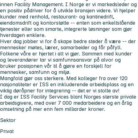
innen Facility Management. I Norge er vi markedsleder og
en positiv pådriver for å utvikle bransjen videre. Vi hjelper
kunder med renhold, restaurant- og kantinedrift,
eiendomsdrift og kontorstøtte -- enten som enkeltstående
tjenester eller som smarte, integrerte løsninger som gjør
hverdagen enklere.
Hver dag jobber vi for å skape bedre steder å være -- der
mennesker møtes, lærer, samarbeider og får påfyll.
Folkene våre er hjertet i alt vi gjør. Sammen med kunder
og leverandører tar vi samfunnsansvar på alvor og
bruker posisjonen vår til å gjøre en forskjell for
mennesker, samfunn og miljø.
Mangfold gjør oss sterkere. Med kolleger fra over 120
nasjonaliteter er ISS en inkluderende arbeidsplass og en
viktig døråpner for integrering -- det er vi stolte av!
I dag er ISS Facility Services blant Norges største private
arbeidsgivere, med over 7 000 medarbeidere og en årlig
omsetning på mer enn fem milliarder kroner.
Sektor
Privat