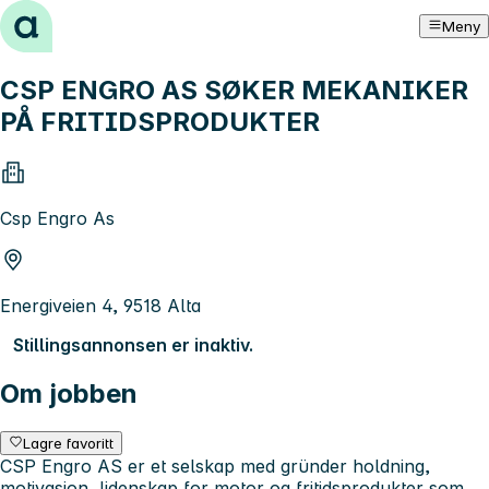
Hopp til innhold
Meny
CSP ENGRO AS SØKER MEKANIKER
PÅ FRITIDSPRODUKTER
Csp Engro As
Energiveien 4, 9518 Alta
Stillingsannonsen er inaktiv.
Om jobben
Lagre favoritt
CSP Engro AS er et selskap med gründer holdning,
motivasjon, lidenskap for motor og fritidsprodukter som