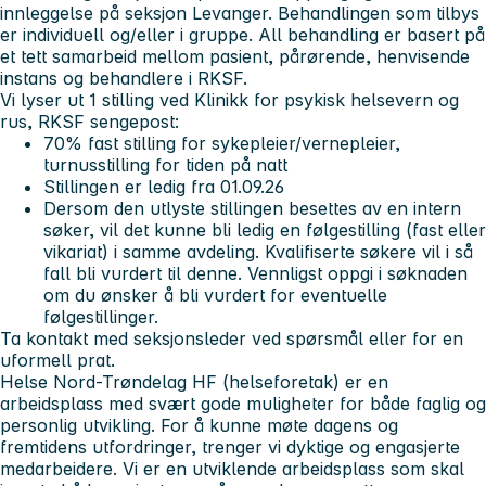
innleggelse på seksjon Levanger. Behandlingen som tilbys
er individuell og/eller i gruppe. All behandling er basert på
et tett samarbeid mellom pasient, pårørende, henvisende
instans og behandlere i RKSF.
Vi lyser ut 1 stilling ved Klinikk for psykisk helsevern og
rus, RKSF sengepost:
70% fast stilling for sykepleier/vernepleier,
turnusstilling for tiden på natt
Stillingen er ledig fra 01.09.26
Dersom den utlyste stillingen besettes av en intern
søker, vil det kunne bli ledig en følgestilling (fast eller
vikariat) i samme avdeling. Kvalifiserte søkere vil i så
fall bli vurdert til denne. Vennligst oppgi i søknaden
om du ønsker å bli vurdert for eventuelle
følgestillinger.
Ta kontakt med seksjonsleder ved spørsmål eller for en
uformell prat.
Helse Nord-Trøndelag HF (helseforetak) er en
arbeidsplass med svært gode muligheter for både faglig og
personlig utvikling. For å kunne møte dagens og
fremtidens utfordringer, trenger vi dyktige og engasjerte
medarbeidere. Vi er en utviklende arbeidsplass som skal