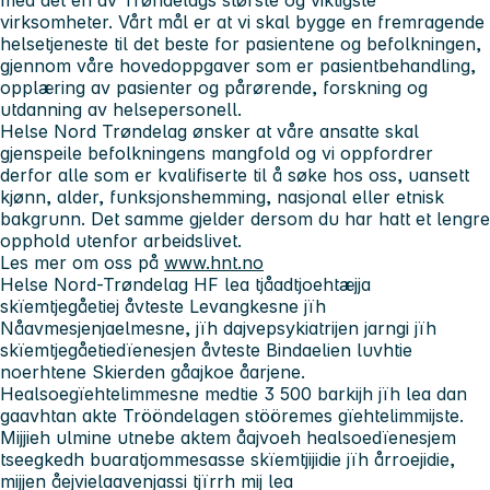
virksomheter. Vårt mål er at vi skal bygge en fremragende
helsetjeneste til det beste for pasientene og befolkningen,
gjennom våre hovedoppgaver som er pasientbehandling,
opplæring av pasienter og pårørende, forskning og
utdanning av helsepersonell.
Helse Nord Trøndelag ønsker at våre ansatte skal
gjenspeile befolkningens mangfold og vi oppfordrer
derfor alle som er kvalifiserte til å søke hos oss, uansett
kjønn, alder, funksjonshemming, nasjonal eller etnisk
bakgrunn. Det samme gjelder dersom du har hatt et lengre
opphold utenfor arbeidslivet.
Les mer om oss på
www.hnt.no
Helse Nord-Trøndelag HF lea tjåadtjoehtæjja
skïemtjegåetiej åvteste Levangkesne jïh
Nåavmesjenjaelmesne, jïh dajvepsykiatrijen jarngi jïh
skïemtjegåetiedïenesjen åvteste Bindaelien luvhtie
noerhtene Skierden gåajkoe åarjene.
Healsoegïehtelimmesne medtie 3 500 barkijh jïh lea dan
gaavhtan akte Trööndelagen stööremes gïehtelimmijste.
Mijjieh ulmine utnebe aktem åajvoeh healsoedïenesjem
tseegkedh buaratjommesasse skïemtjijidie jïh årroejidie,
mijjen åejvielaavenjassi tjïrrh mij lea