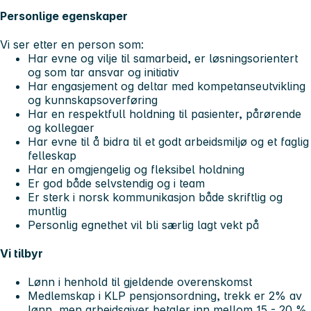
Personlige egenskaper
Vi ser etter en person som:
Har evne og vilje til samarbeid, er løsningsorientert
og som tar ansvar og initiativ
Har engasjement og deltar med kompetanseutvikling
og kunnskapsoverføring
Har en respektfull holdning til pasienter, pårørende
og kollegaer
Har evne til å bidra til et godt arbeidsmiljø og et faglig
felleskap
Har en omgjengelig og fleksibel holdning
Er god både selvstendig og i team
Er sterk i norsk kommunikasjon både skriftlig og
muntlig
Personlig egnethet vil bli særlig lagt vekt på
Vi tilbyr
Lønn i henhold til gjeldende overenskomst
Medlemskap i KLP pensjonsordning, trekk er 2% av
lønn, men arbeidsgiver betaler inn mellom 15 - 20 %,