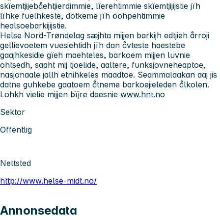
skïemtjijebåehtjierdimmie, lïerehtimmie skïemtjijijstie jïh
lïhke fuelhkeste, dotkeme jïh ööhpehtimmie
healsoebarkijijstie.
Helse Nord-Trøndelag sæjhta mijjen barkijh edtjieh årroji
gellievoetem vuesiehtidh jïh dan åvteste haestebe
gaajhkesidie gïeh maehteles, barkoem mijjen luvnie
ohtsedh, saaht mij tjoelide, aaltere, funksjovneheaptoe,
nasjonaale jallh etnihkeles maadtoe. Seammalaakan aaj jis
datne guhkebe gaatoem åtneme barkoejieleden ålkolen.
Lohkh vielie mijjen bïjre daesnie
www.hnt.no
Sektor
Offentlig
Nettsted
http://www.helse-midt.no/
Annonsedata