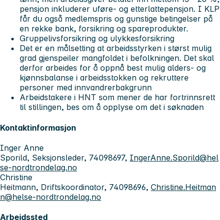
pensjon inkluderer uføre- og etterlattepensjon. I KLP
får du også medlemspris og gunstige betingelser på
en rekke bank, forsikring og spareprodukter.
Gruppelivsforsikring og ulykkesforsikring
Det er en målsetting at arbeidsstyrken i størst mulig
grad gjenspeiler mangfoldet i befolkningen. Det skal
derfor arbeides for å oppnå best mulig alders- og
kjønnsbalanse i arbeidsstokken og rekruttere
personer med innvandrerbakgrunn
Arbeidstakere i HNT som mener de har fortrinnsrett
til stillingen, bes om å opplyse om det i søknaden
Kontaktinformasjon
Inger Anne
Sporild, Seksjonsleder, 74098697,
IngerAnne.Sporild@hel
se-nordtrondelag.no
Christine
Heitmann, Driftskoordinator, 74098696,
Christine.Heitman
n@helse-nordtrondelag.no
Arbeidssted