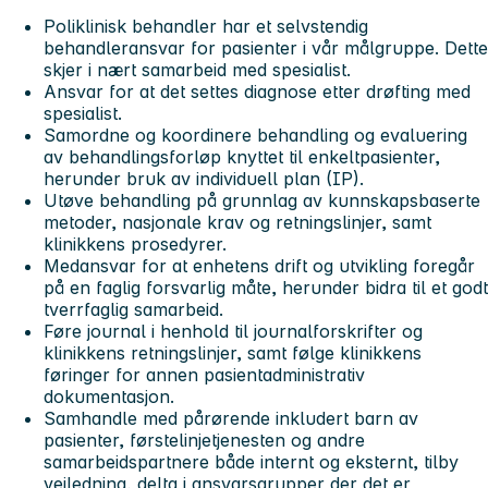
Poliklinisk behandler har et selvstendig
behandleransvar for pasienter i vår målgruppe. Dette
skjer i nært samarbeid med spesialist.
Ansvar for at det settes diagnose etter drøfting med
spesialist.
Samordne og koordinere behandling og evaluering
av behandlingsforløp knyttet til enkeltpasienter,
herunder bruk av individuell plan (IP).
Utøve behandling på grunnlag av kunnskapsbaserte
metoder, nasjonale krav og retningslinjer, samt
klinikkens prosedyrer.
Medansvar for at enhetens drift og utvikling foregår
på en faglig forsvarlig måte, herunder bidra til et godt
tverrfaglig samarbeid.
Føre journal i henhold til journalforskrifter og
klinikkens retningslinjer, samt følge klinikkens
føringer for annen pasientadministrativ
dokumentasjon.
Samhandle med pårørende inkludert barn av
pasienter, førstelinjetjenesten og andre
samarbeidspartnere både internt og eksternt, tilby
veiledning, delta i ansvarsgrupper der det er