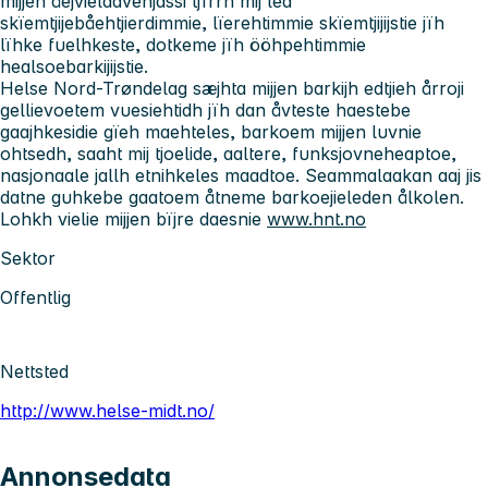
mijjen åejvielaavenjassi tjïrrh mij lea
skïemtjijebåehtjierdimmie, lïerehtimmie skïemtjijijstie jïh
lïhke fuelhkeste, dotkeme jïh ööhpehtimmie
healsoebarkijijstie.
Helse Nord-Trøndelag sæjhta mijjen barkijh edtjieh årroji
gellievoetem vuesiehtidh jïh dan åvteste haestebe
gaajhkesidie gïeh maehteles, barkoem mijjen luvnie
ohtsedh, saaht mij tjoelide, aaltere, funksjovneheaptoe,
nasjonaale jallh etnihkeles maadtoe. Seammalaakan aaj jis
datne guhkebe gaatoem åtneme barkoejieleden ålkolen.
Lohkh vielie mijjen bïjre daesnie
www.hnt.no
Sektor
Offentlig
Nettsted
http://www.helse-midt.no/
Annonsedata