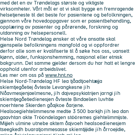
med det en av Trøndelags største og viktigste
virksomheter. Vårt mål er at vi skal bygge en fremragende
helsetjeneste til det beste for pasientene og befolkningen,
gjennom våre hovedoppgaver som er pasientbehandling,
opplæring av pasienter og pårørende, forskning og
utdanning av helsepersonell.
Helse Nord Trøndelag ønsker at våre ansatte skal
gjenspeile befolkningens mangfold og vi oppfordrer
derfor alle som er kvalifiserte til å søke hos oss, uansett
kjønn, alder, funksjonshemming, nasjonal eller etnisk
bakgrunn. Det samme gjelder dersom du har hatt et lengre
opphold utenfor arbeidslivet.
Les mer om oss på
www.hnt.no
Helse Nord-Trøndelag HF lea tjåadtjoehtæjja
skïemtjegåetiej åvteste Levangkesne jïh
Nåavmesjenjaelmesne, jïh dajvepsykiatrijen jarngi jïh
skïemtjegåetiedïenesjen åvteste Bindaelien luvhtie
noerhtene Skierden gåajkoe åarjene.
Healsoegïehtelimmesne medtie 3 500 barkijh jïh lea dan
gaavhtan akte Trööndelagen stööremes gïehtelimmijste.
Mijjieh ulmine utnebe aktem åajvoeh healsoedïenesjem
tseegkedh buaratjommesasse skïemtjijidie jïh årroejidie,