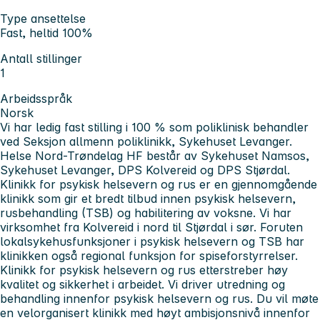
Type ansettelse
Fast, heltid 100%
Antall stillinger
1
Arbeidsspråk
Norsk
Vi har ledig
fast stilling i 100 % som poliklinisk behandler
ved Seksjon allmenn poliklinikk, Sykehuset Levanger.
Helse Nord-Trøndelag HF består av Sykehuset Namsos,
Sykehuset Levanger, DPS Kolvereid og DPS Stjørdal.
Klinikk for psykisk helsevern og rus er en gjennomgående
klinikk som gir et bredt tilbud innen psykisk helsevern,
rusbehandling (TSB) og habilitering av voksne. Vi har
virksomhet fra Kolvereid i nord til Stjørdal i sør. Foruten
lokalsykehusfunksjoner i psykisk helsevern og TSB har
klinikken også regional funksjon for spiseforstyrrelser.
Klinikk for psykisk helsevern og rus etterstreber høy
kvalitet og sikkerhet i arbeidet. Vi driver utredning og
behandling innenfor psykisk helsevern og rus. Du vil møte
en velorganisert klinikk med høyt ambisjonsnivå innenfor