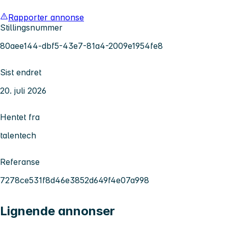
Rapporter annonse
Stillingsnummer
80aee144-dbf5-43e7-81a4-2009e1954fe8
Sist endret
20. juli 2026
Hentet fra
talentech
Referanse
7278ce531f8d46e3852d649f4e07a998
Lignende annonser