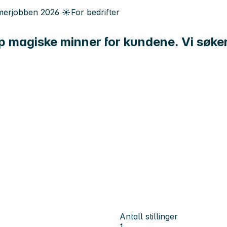
erjobben
2026
☀️
For bedrifter
ap magiske minner for kundene. Vi søke
Antall stillinger
1