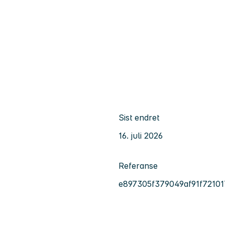
Sist endret
16. juli 2026
Referanse
e897305f379049af91f7210