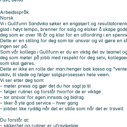
Arbeidsspråk
Norsk
Vi i Gullfunn Sandvika søker en engasjert og resultatoriente
glad i høyt tempo, brenner for salg og elsker å skape go
deg som er over 18 år og klar for en utfordring i en spenn
Dette er en stilling for deg som tar ansvar og vil gjøre en s
ingen ser på.
Som vår kollega i Gullfunn er du en viktig del av teamet og
deg som møter på jobb med respekt for deg selv, kollegae
som skal gjøres.
Dette er ikke en rolle der man henger bak kassa og “vente
aktiv, til stede og følger salgsprosessen hele veien.
Vi ser etter deg som:
– møter presis og gjør det du har sagt ja til
– følger rutiner og forstår hvorfor de er viktige
– tar ansvar for egen innsats og bidrag
– liker å yte god service – hver gang
– jobber like ryddig når det er stille som når det er travelt
Du forstår at:
– sikkerhet og rutiner er ufravikelige