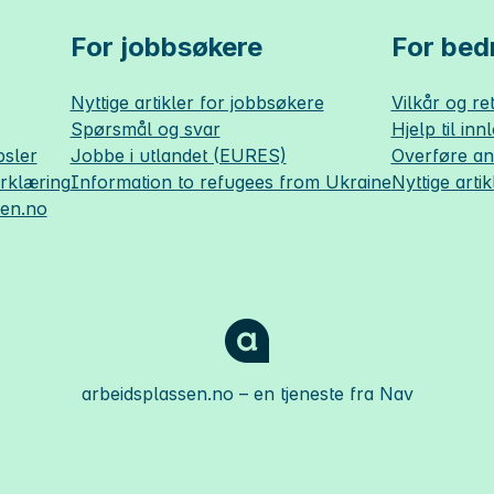
For jobbsøkere
For bedr
Nyttige artikler for jobbsøkere
Vilkår og ret
Spørsmål og svar
Hjelp til inn
sler
Jobbe i utlandet (EURES)
Overføre a
erklæring
Information to refugees from Ukraine
Nyttige artik
sen.no
arbeidsplassen.no
– en tjeneste fra Nav