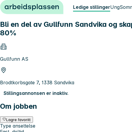
Hopp til innhold
Ledige stillinger
Ung
Somm
Bli en del av Gullfunn Sandvika og sk
80%
Gullfunn AS
Brodtkorbsgate 7, 1338 Sandvika
Stillingsannonsen er inaktiv.
Om jobben
Lagre favoritt
Type ansettelse
Fast, deltid