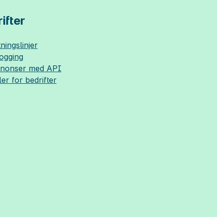
ifter
ningslinjer
logging
nnonser med API
ler for bedrifter