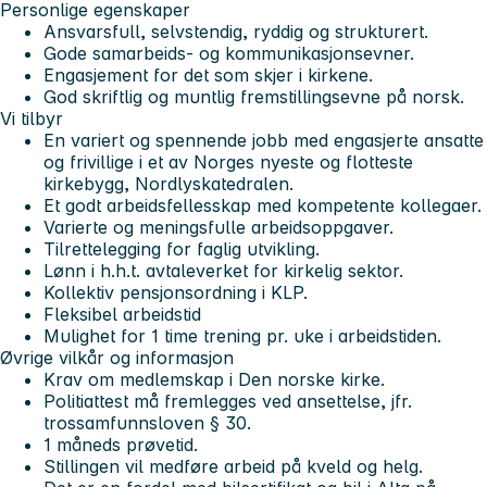
Personlige egenskaper
Ansvarsfull, selvstendig, ryddig og strukturert.
Gode samarbeids- og kommunikasjonsevner.
Engasjement for det som skjer i kirkene.
God skriftlig og muntlig fremstillingsevne på norsk.
Vi tilbyr
En variert og spennende jobb med engasjerte ansatte
og frivillige i et av Norges nyeste og flotteste
kirkebygg, Nordlyskatedralen.
Et godt arbeidsfellesskap med kompetente kollegaer.
Varierte og meningsfulle arbeidsoppgaver.
Tilrettelegging for faglig utvikling.
Lønn i h.h.t. avtaleverket for kirkelig sektor.
Kollektiv pensjonsordning i KLP.
Fleksibel arbeidstid
Mulighet for 1 time trening pr. uke i arbeidstiden.
Øvrige vilkår og informasjon
Krav om medlemskap i Den norske kirke.
Politiattest må fremlegges ved ansettelse, jfr.
trossamfunnsloven § 30.
1 måneds prøvetid.
Stillingen vil medføre arbeid på kveld og helg.