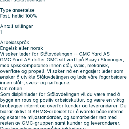
Type ansettelse
Fast, heltid 100%
Antall stillinger
1
Arbeidsspråk
Engelsk eller norsk
Vi søker leder for Stålavdelingen -- GMC Yard AS
GMC Yard AS drifter GMC sitt verft på Buøy i Stavanger,
med spisskompetanse innen stål, sveis, mekanisk,
overflate og propell. Vi søker nå en engasjert leder som
ønsker å utvikle Stålavdelingen og lede våre fagarbeidere
innen stål-, sveis- og rørfagene.
Om rollen
Som disiplinleder for Stålavdelingen vil du være med å
bygge en raus og positiv arbeidskultur, og være en viktig
brobygger internt og overfor kunder og leverandører. Du
bidrar aktivt til KHMS-arbeidet for å ivareta både interne
og eksterne miljøstandarder, og samarbeider tett med
resten av GMC-gruppen samt kunder og leverandører.
Dine hovedansvarsområder inkluderer: