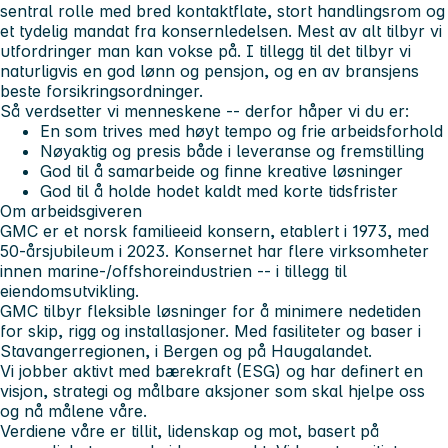
sentral rolle med bred kontaktflate, stort handlingsrom og
et tydelig mandat fra konsernledelsen. Mest av alt tilbyr vi
utfordringer man kan vokse på. I tillegg til det tilbyr vi
naturligvis en god lønn og pensjon, og en av bransjens
beste forsikringsordninger.
Så verdsetter vi menneskene -- derfor håper vi du er:
En som trives med høyt tempo og frie arbeidsforhold
Nøyaktig og presis både i leveranse og fremstilling
God til å samarbeide og finne kreative løsninger
God til å holde hodet kaldt med korte tidsfrister
Om arbeidsgiveren
GMC er et norsk familieeid konsern, etablert i 1973, med
50-årsjubileum i 2023. Konsernet har flere virksomheter
innen marine-/offshoreindustrien -- i tillegg til
eiendomsutvikling.
GMC tilbyr fleksible løsninger for å minimere nedetiden
for skip, rigg og installasjoner. Med fasiliteter og baser i
Stavangerregionen, i Bergen og på Haugalandet.
Vi jobber aktivt med bærekraft (ESG) og har definert en
visjon, strategi og målbare aksjoner som skal hjelpe oss
og nå målene våre.
Verdiene våre er tillit, lidenskap og mot, basert på