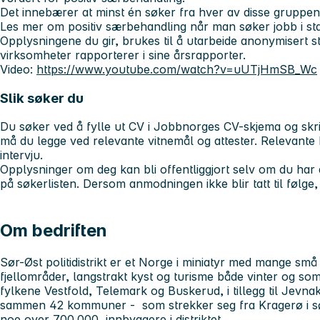
Det innebærer at minst én søker fra hver av disse gruppene b
Les mer om positiv særbehandling når man søker jobb i st
Opplysningene du gir, brukes til å utarbeide anonymisert sta
virksomheter rapporterer i sine årsrapporter.
Video:
https://www.youtube.com/watch?v=uUTjHmSB_Wc
Slik søker du
Du søker ved å fylle ut CV i Jobbnorges CV-skjema og skriv
må du legge ved relevante vitnemål og attester. Relevante kan
intervju.
Opplysninger om deg kan bli offentliggjort selv om du har
på søkerlisten. Dersom anmodningen ikke blir tatt til følge, 
Om bedriften
Sør-Øst politidistrikt er et Norge i miniatyr med mange små
fjellområder, langstrakt kyst og turisme både vinter og somm
fylkene Vestfold, Telemark og Buskerud, i tillegg til Jevn
sammen 42 kommuner - som strekker seg fra Kragerø i sør
noe over 700.000 innbyggere i distriktet.