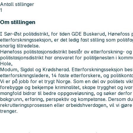
Antall stillinger
1
Om stillingen
I Sør-Øst politidistrikt, for tiden GDE Buskerud, Hønefoss po
etterforskningsseksjon, er det ledig fast stilling som politi
snarlig tiltredelse.
Hønefoss politistasjonsdistrikt består av etterforskning- o
politistasjonsdistrikt har ansvaret for polititjenesten i ko
Hole,
Modum, Sigdal og Krødsherad. Etterforskningsseksjon best
etterforskningsledere, 14 faste etterforskere, og politikonta
Vi er på jobb for et trygt Norge. Som en del av politiets v
forebygge og bekjempe kriminalitet, skape trygghet og ivare
mangfold bidrar til bedre oppgaveløsning, og søker derfo
bakgrunn, erfaring, perspektiv og kompetanse. Dersom du h
rekrutteringsprosessen eller arbeidshverdagen, vil vi gjøre 
trenger.