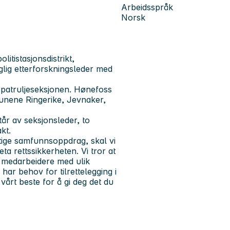
Arbeidsspråk
Norsk
litistasjonsdistrikt,
faglig etterforskningsleder med
g patruljeseksjonen. Hønefoss
mmunene Ringerike, Jevnaker,
år av seksjonsleder, to
kt.
iktige samfunnsoppdrag, skal vi
ta rettssikkerheten. Vi tror at
r medarbeidere med ulik
ar behov for tilrettelegging i
vårt beste for å gi deg det du