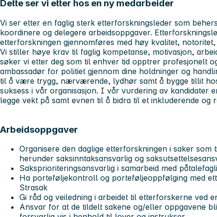
Dette ser vi etter hos en ny medarbeider
Vi ser etter en faglig sterk etterforskningsleder som behers
koordinere og delegere arbeidsoppgaver. Etterforskningsle
etterforskningen gjennomføres med høy kvalitet, notoritet, e
Vi stiller høye krav til faglig kompetanse, motivasjon, arbei
søker vi etter deg som til enhver tid opptrer profesjonelt
ambassadør for politiet gjennom dine holdninger og handlin
til å være trygg, nærværende, lydhør samt å bygge tillit h
suksess i vår organisasjon. I vår vurdering av kandidater er
legge vekt på samt evnen til å bidra til et inkluderende og r
Arbeidsoppgaver
Organisere den daglige etterforskningen i saker som ti
herunder saksinntaksansvarlig og saksutsettelsesansv
Saksprioriteringsansvarlig i samarbeid med påtalefagl
Ha porteføljekontroll og porteføljeoppfølging med e
Strasak
Gi råd og veiledning i arbeidet til etterforskerne ved 
Ansvar for at de tildelt sakene og/eller oppgavene bli
forsvarlig vis i henhold til lover og instrukser