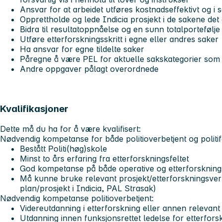
Ansvar for at arbeidet utføres kostnadseffektivt og i 
Opprettholde og lede Indicia prosjekt i de sakene det
Bidra til resultatoppnåelse og en sunn totalportefølj
Utføre etterforskningsskritt i egne eller andres saker
Ha ansvar for egne tildelte saker
Påregne å være PEL for aktuelle sakskategorier som 
Andre oppgaver pålagt overordnede
Kvalifikasjoner
Dette må du ha for å være kvalifisert:
Nødvendig kompetanse for både politioverbetjent og politif
Bestått Politi(høg)skole
Minst to års erfaring fra etterforskningsfeltet
God kompetanse på både operative og etterforsknin
Må kunne bruke relevant prosjekt/etterforskningsver
plan/prosjekt i Indicia, PAL Strasak)
Nødvendig kompetanse politioverbetjent:
Videreutdanning i etterforskning eller annen relevant
Utdanning innen funksjonsrettet ledelse for etterfors