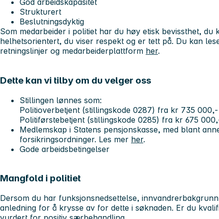
God arbeidskapasitet
Strukturert
Beslutningsdyktig
Som medarbeider i politiet har du høy etisk bevissthet, d
helhetsorientert, du viser respekt og er tett på. Du kan le
retningslinjer og medarbeiderplattform
her
.
Dette kan vi tilby om du velger oss
Stillingen lønnes som:
Politioverbetjent (stillingskode 0287) fra kr 735 000,-
Politiførstebetjent (stillingskode 0285) fra kr 675 000,
Medlemskap i Statens pensjonskasse, med blant anne
forsikringsordninger. Les mer
her
.
Gode arbeidsbetingelser
Mangfold i politiet
Dersom du har funksjonsnedsettelse, innvandrerbakgrunn el
anledning for å krysse av for dette i søknaden. Er du kvalifise
vurdert for positiv særbehandling.