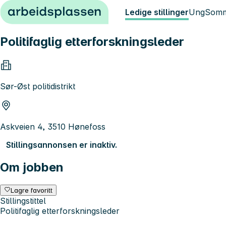
Hopp til innhold
Ledige stillinger
Ung
Somm
Politifaglig etterforskningsleder
Sør-Øst politidistrikt
Askveien 4, 3510 Hønefoss
Stillingsannonsen er inaktiv.
Om jobben
Lagre favoritt
Stillingstittel
Politifaglig etterforskningsleder