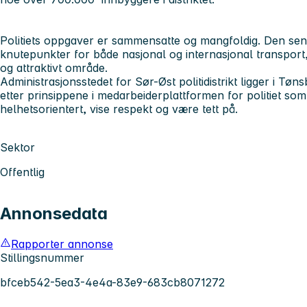
Politiets oppgaver er sammensatte og mangfoldig. Den se
knutepunkter for både nasjonal og internasjonal transport, g
og attraktivt område.
Administrasjonsstedet for Sør-Øst politidistrikt ligger i Tø
etter prinsippene i medarbeiderplattformen for politiet s
helhetsorientert, vise respekt og være tett på.
Sektor
Offentlig
Annonsedata
Rapporter annonse
Stillingsnummer
bfceb542-5ea3-4e4a-83e9-683cb8071272