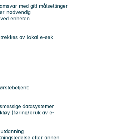
samsvar med gitt målsettinger
 er nødvendig
e ved enheten
trekkes av lokal e-sek
ørstebetjent:
gsmessige datasystemer
ktøy (føring/bruk av e-
 utdanning
kningsledelse eller annen