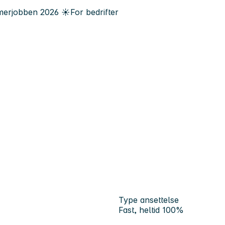
erjobben
2026
☀️
For bedrifter
Type ansettelse
Fast, heltid 100%