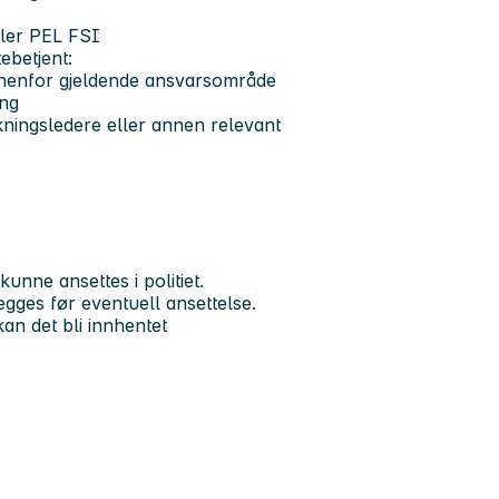
ller PEL FSI
ebetjent:
innenfor gjeldende ansvarsområde
ing
kningsledere eller annen relevant
unne ansettes i politiet.
egges før eventuell ansettelse.
kan det bli innhentet