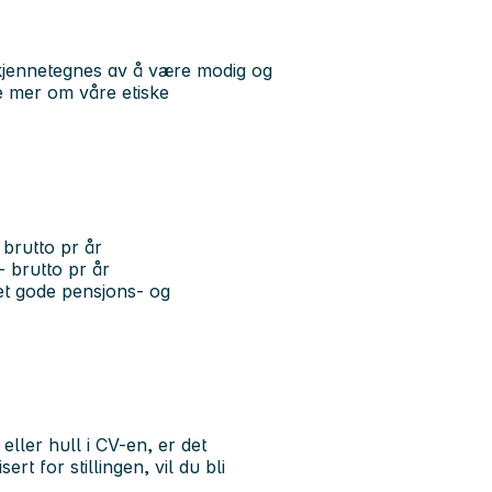
u kjennetegnes av å være modig og
se mer om våre etiske
 brutto pr år
- brutto pr år
t gode pensjons- og
ler hull i CV-en, er det
rt for stillingen, vil du bli