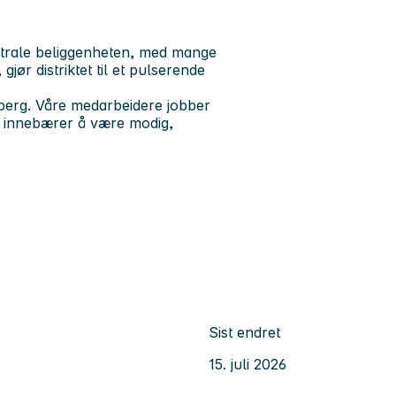
ntrale beliggenheten, med mange
jør distriktet til et pulserende
nsberg. Våre medarbeidere jobber
om innebærer å være modig,
Sist endret
15. juli 2026