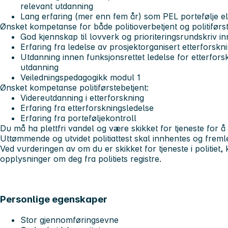
relevant utdanning
Lang erfaring (mer enn fem år) som PEL portefølje e
Ønsket kompetanse for både politioverbetjent og politiførst
God kjennskap til lovverk og prioriteringsrundskriv 
Erfaring fra ledelse av prosjektorganisert etterforskn
Utdanning innen funksjonsrettet ledelse for etterfors
utdanning
Veiledningspedagogikk modul 1
Ønsket kompetanse politiførstebetjent:
Videreutdanning i etterforskning
Erfaring fra etterforskningsledelse
Erfaring fra porteføljekontroll
Du må ha plettfri vandel og være skikket for tjeneste for å k
Uttømmende og utvidet politiattest skal innhentes og freml
Ved vurderingen av om du er skikket for tjeneste i politiet, 
opplysninger om deg fra politiets registre.
Personlige egenskaper
Stor gjennomføringsevne