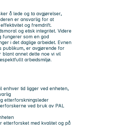
ker å lede og ta avgjørelser,
deren er ansvarlig for at
ffektivitet og fremdrift.
dsmoral og etisk integritet. Videre
 og fungerer som en god
ger i det daglige arbeidet. Evnen
os publikum, er avgjørende for
 blant annet dette noe vi vil
espektfullt arbeidsmiljø.
l enhver tid ligger ved enheten,
arlig
ig etterforskningsleder
tterforskerne ved bruk av PAL
enheten
r etterforsket med kvalitet og på