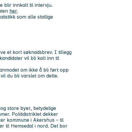
lir innkalt til intervju.
aten
her
.
tistikk som alle statlige
e et kort søknadsbrev. I tillegg
didater vil bli kalt inn til
 anmodet om ikke å bli ført opp
vil du bli varslet om dette.
 og store byer, betydelige
er. Politidistriktet dekker
aker kommune i Akershus – til
 til Hemsedal i nord. Det bor