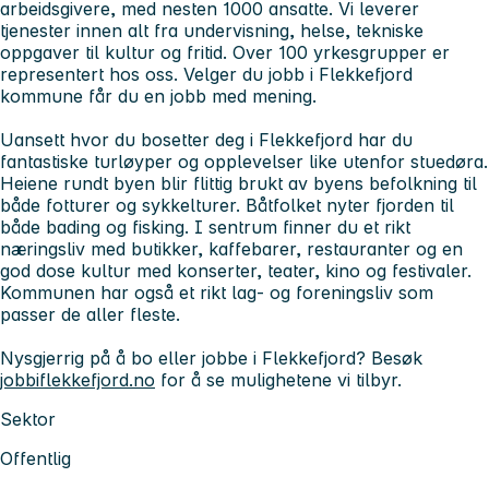
arbeidsgivere, med nesten 1000 ansatte. Vi leverer
tjenester innen alt fra undervisning, helse, tekniske
oppgaver til kultur og fritid. Over 100 yrkesgrupper er
representert hos oss. Velger du jobb i Flekkefjord
kommune får du en jobb med mening.
Uansett hvor du bosetter deg i Flekkefjord har du
fantastiske turløyper og opplevelser like utenfor stuedøra.
Heiene rundt byen blir flittig brukt av byens befolkning til
både fotturer og sykkelturer. Båtfolket nyter fjorden til
både bading og fisking. I sentrum finner du et rikt
næringsliv med butikker, kaffebarer, restauranter og en
god dose kultur med konserter, teater, kino og festivaler.
Kommunen har også et rikt lag- og foreningsliv som
passer de aller fleste.
Nysgjerrig på å bo eller jobbe i Flekkefjord? Besøk
jobbiflekkefjord.no
for å se mulighetene vi tilbyr.
Sektor
Offentlig