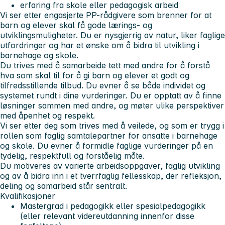
erfaring fra skole eller pedagogisk arbeid
Vi ser etter engasjerte PP-rådgivere som brenner for at
barn og elever skal få gode lærings- og
utviklingsmuligheter. Du er nysgjerrig av natur, liker faglige
utfordringer og har et ønske om å bidra til utvikling i
barnehage og skole.
Du trives med å samarbeide tett med andre for å forstå
hva som skal til for å gi barn og elever et godt og
tilfredsstillende tilbud. Du evner å se både individet og
systemet rundt i dine vurderinger. Du er opptatt av å finne
løsninger sammen med andre, og møter ulike perspektiver
med åpenhet og respekt.
Vi ser etter deg som trives med å veilede, og som er trygg i
rollen som faglig samtalepartner for ansatte i barnehage
og skole. Du evner å formidle faglige vurderinger på en
tydelig, respektfull og forståelig måte.
Du motiveres av varierte arbeidsoppgaver, faglig utvikling
og av å bidra inn i et tverrfaglig fellesskap, der refleksjon,
deling og samarbeid står sentralt.
Kvalifikasjoner
Mastergrad i pedagogikk eller spesialpedagogikk
(eller relevant videreutdanning innenfor disse