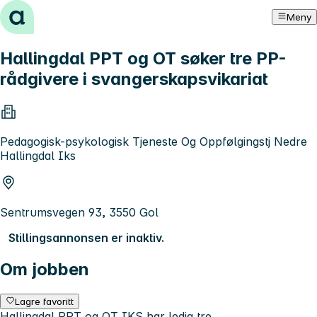
Hopp til innhold
Meny
Hallingdal PPT og OT søker tre PP-
rådgivere i svangerskapsvikariat
Pedagogisk-psykologisk Tjeneste Og Oppfølgingstj Nedre
Hallingdal Iks
Sentrumsvegen 93, 3550 Gol
Stillingsannonsen er inaktiv.
Om jobben
Lagre favoritt
Hallingdal PPT og OT IKS har ledig tre