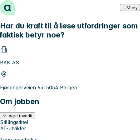
Hopp til innhold
Meny
Har du kraft til å løse utfordringer som
faktisk betyr noe?
BKK AS
Fjøsangerveien 65, 5054 Bergen
Om jobben
Lagre favoritt
Stillingstittel
AI-utvikler
Type ansettelse