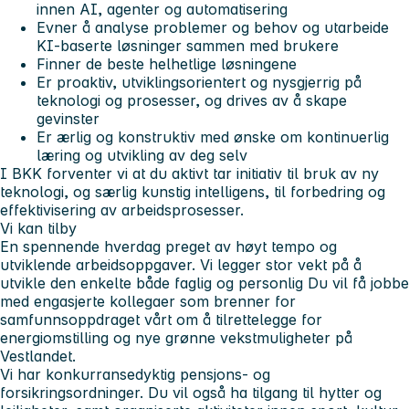
innen AI, agenter og automatisering
Evner å analyse problemer og behov og utarbeide
KI-baserte løsninger sammen med brukere
Finner de beste helhetlige løsningene
Er proaktiv, utviklingsorientert og nysgjerrig på
teknologi og prosesser, og drives av å skape
gevinster
Er ærlig og konstruktiv med ønske om kontinuerlig
læring og utvikling av deg selv
I BKK forventer vi at du aktivt tar initiativ til bruk av ny
teknologi, og særlig kunstig intelligens, til forbedring og
effektivisering av arbeidsprosesser.
Vi kan tilby
En spennende hverdag preget av høyt tempo og
utviklende arbeidsoppgaver. Vi legger stor vekt på å
utvikle den enkelte både faglig og personlig Du vil få jobbe
med engasjerte kollegaer som brenner for
samfunnsoppdraget vårt om å tilrettelegge for
energiomstilling og nye grønne vekstmuligheter på
Vestlandet.
Vi har konkurransedyktig pensjons- og
forsikringsordninger. Du vil også ha tilgang til hytter og