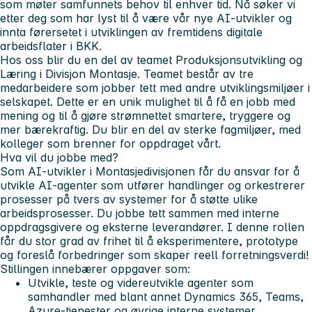
som møter samfunnets behov til enhver tid. Nå søker vi
etter deg som har lyst til å være vår nye AI-utvikler og
innta førersetet i utviklingen av fremtidens digitale
arbeidsflater i BKK.
Hos oss blir du en del av teamet Produksjonsutvikling og
Læring i Divisjon Montasje. Teamet består av tre
medarbeidere som jobber tett med andre utviklingsmiljøer i
selskapet. Dette er en unik mulighet til å få en jobb med
mening og til å gjøre strømnettet smartere, tryggere og
mer bærekraftig. Du blir en del av sterke fagmiljøer, med
kolleger som brenner for oppdraget vårt.
Hva vil du jobbe med?
Som AI-utvikler i Montasjedivisjonen får du ansvar for å
utvikle AI-agenter som utfører handlinger og orkestrerer
prosesser på tvers av systemer for å støtte ulike
arbeidsprosesser. Du jobbe tett sammen med interne
oppdragsgivere og eksterne leverandører. I denne rollen
får du stor grad av frihet til å eksperimentere, prototype
og foreslå forbedringer som skaper reell forretningsverdi!
Stillingen innebærer oppgaver som:
Utvikle, teste og videreutvikle agenter som
samhandler med blant annet Dynamics 365, Teams,
Azure-tjenester og øvrige interne systemer