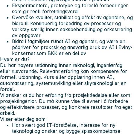
Eksperimentere, prototype og foreslå forbedringer
som gir reell forretningsverdi
Overvåke kvalitet, stabilitet og effekt av agentene, og
bidra til kontinuerlig forbedring av prosesser og
verktøy særlig innen saksbehandling og orkestrering
av oppgaver
Bidra i fagmiljøet rundt AI og agenter, og være en
pådriver for praktisk og ansvarlig bruk av AI i Eviny-
konsernet som BKK er en del av
Hvem er du?
Du har høyere utdanning innen teknologi, ingeniørfag
eller tilsvarende. Relevant erfaring kan kompensere for
formell utdanning. Kurs eller opplæring innen AI,
automatisering, systemutvikling eller skyteknologi er en
fordel.
Vi ønsker at du har erfaring fra prosjektledelse eller som
prosjektingeniør. Du må kunne vise til evner i å forbedre
og effektivisere prosesser, og konkrete resultater fra eget
arbeid.
Vi ser etter deg som:
Har svært god IT-forståelse, interesse for ny
teknologi og ønsker og bygge spisskompetanse