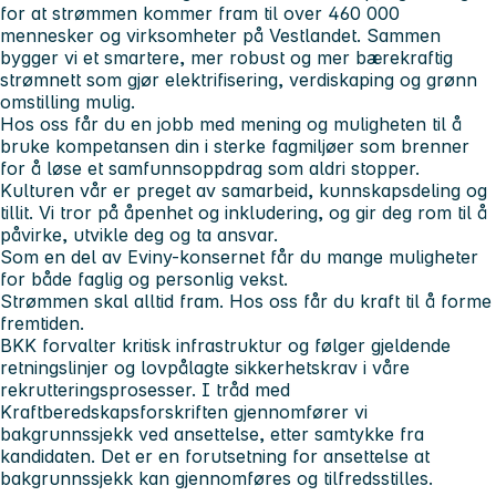
for at strømmen kommer fram til over 460 000
mennesker og virksomheter på Vestlandet. Sammen
bygger vi et smartere, mer robust og mer bærekraftig
strømnett som gjør elektrifisering, verdiskaping og grønn
omstilling mulig.
Hos oss får du en jobb med mening og muligheten til å
bruke kompetansen din i sterke fagmiljøer som brenner
for å løse et samfunnsoppdrag som aldri stopper.
Kulturen vår er preget av samarbeid, kunnskapsdeling og
tillit. Vi tror på åpenhet og inkludering, og gir deg rom til å
påvirke, utvikle deg og ta ansvar.
Som en del av Eviny-konsernet får du mange muligheter
for både faglig og personlig vekst.
Strømmen skal alltid fram. Hos oss får du kraft til å forme
fremtiden.
BKK forvalter kritisk infrastruktur og følger gjeldende
retningslinjer og lovpålagte sikkerhetskrav i våre
rekrutteringsprosesser. I tråd med
Kraftberedskapsforskriften gjennomfører vi
bakgrunnssjekk ved ansettelse, etter samtykke fra
kandidaten. Det er en forutsetning for ansettelse at
bakgrunnssjekk kan gjennomføres og tilfredsstilles.