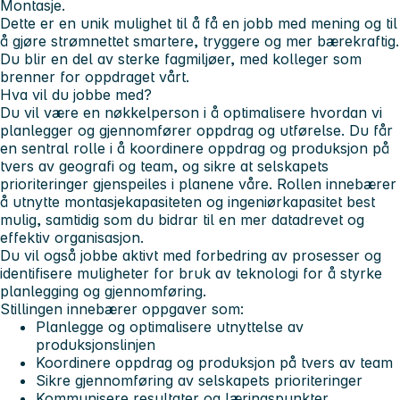
Montasje.
Dette er en unik mulighet til å få en jobb med mening og til
å gjøre strømnettet smartere, tryggere og mer bærekraftig.
Du blir en del av sterke fagmiljøer, med kolleger som
brenner for oppdraget vårt.
Hva vil du jobbe med?
Du vil være en nøkkelperson i å optimalisere hvordan vi
planlegger og gjennomfører oppdrag og utførelse. Du får
en sentral rolle i å koordinere oppdrag og produksjon på
tvers av geografi og team, og sikre at selskapets
prioriteringer gjenspeiles i planene våre. Rollen innebærer
å utnytte montasjekapasiteten og ingeniørkapasitet best
mulig, samtidig som du bidrar til en mer datadrevet og
effektiv organisasjon.
Du vil også jobbe aktivt med forbedring av prosesser og
identifisere muligheter for bruk av teknologi for å styrke
planlegging og gjennomføring.
Stillingen innebærer oppgaver som:
Planlegge og optimalisere utnyttelse av
produksjonslinjen
Koordinere oppdrag og produksjon på tvers av team
Sikre gjennomføring av selskapets prioriteringer
Kommunisere resultater og læringspunkter