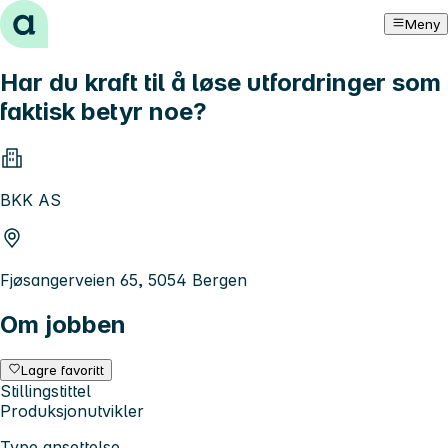
Hopp til innhold
Meny
Har du kraft til å løse utfordringer som
faktisk betyr noe?
BKK AS
Fjøsangerveien 65, 5054 Bergen
Om jobben
Lagre favoritt
Stillingstittel
Produksjonutvikler
Type ansettelse