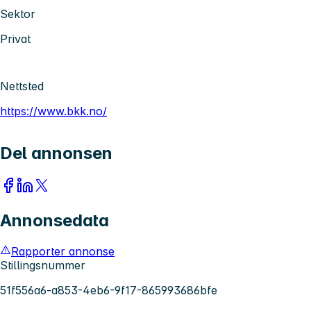
Sektor
Privat
Nettsted
https://www.bkk.no/
Del annonsen
Annonsedata
Rapporter annonse
Stillingsnummer
51f556a6-a853-4eb6-9f17-865993686bfe