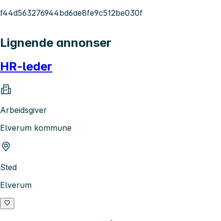
f44d563276944bd6ae8fe9c512be030f
Lignende annonser
HR-leder
Arbeidsgiver
Elverum kommune
Sted
Elverum