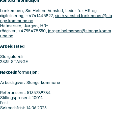
Kontaktinformasjon
Lonkemoen, Siri Helene Venstad, Leder for HR og
digitalisering, +4741445827,
siri.h.venstad.lonkemoen@sta
nge.kommune.no
Helmersen, Jørgen, HR-
rådgiver, +4795478350,
jorgen.helmersen@stange.komm
une.no
Arbeidssted
Storgata 45
2335 STANGE
Nøkkelinformasjon:
Arbeidsgiver: Stange kommune
Referansenr.: 5135789784
Stillingsprosent: 100%
Fast
Søknadsfrist: 14.06.2026