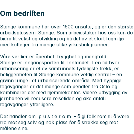
Om bedriften
Stange kommune har over 1500 ansatte, og er den største
arbeidsplassen i Stange. Som arbeidstaker hos oss kan du
bidra til vekst og utvikling og bli del av et stort fagmiljø
med kolleger fra mange ulike yrkesbakgrunner.
Våre verdier er åpenhet, trygghet og mangfold.
Stange er inngangsporten til Innlandet. I en tid hvor
urbanisering er et av samfunnets tydeligste trekk, er
beliggenheten til Stange kommune veldig sentral – en
grønn lunge i et urbaniserende område. Med hyppige
togavganger er det mange som pendler fra Oslo og
kombinerer det med hjemmekontor. Videre utbygging av
jernbanen vil redusere reisetiden og øke antall
togavganger ytterligere.
Det handler om p u s t e r o m - å gi folk rom til å være
tro mot seg selv og nok plass for å strekke seg mot
målene sine.