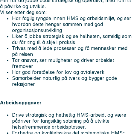
Her får du jobbe både strategisk og operativt, med rom til
å påvirke og utvikle.
Vi ser etter deg som:
Har faglig tyngde innen HMS og arbeidsmiljø, og ser
hvordan dette henger sammen med god
organisasjonsutvikling
Liker å jobbe strategisk og se helheten, samtidig som
du får ting til å skje i praksis
Trives med å lede prosesser og få mennesker med
på reisen
Tar ansvar, ser muligheter og driver arbeidet
fremover
Har god forståelse for lov og avtaleverk
Samarbeider naturlig på tvers og bygger gode
relasjoner
Arbeidsoppgaver
Drive strategisk og helhetlig HMS-arbeid, og være
pådriver for langsiktig satsning på å utvikle
helsefremmende arbeidsplasser.
Forbedre og kvalitetssikre det systematiske HMS-