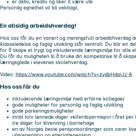
er aktiv, kreativ og liker å være ute
Personlig egnethet vil bli vektlagt.
En allsidig arbeidshverdag!
Hos oss får du en variert og meningsfull arbeidshverdag de
klasseledelse og faglig utvikling står sentralt. Du blir en 
for å skape et trygt og inkluderende læringsmiljø for alle e
Du får du muligheten til å bruke din kompetanse til å skape
læringsglede i elevenes skolehverdag.
Video:
https://www.youtube.com/watch?v=zydbHdpUz-8
Hos oss får du
inkluderende læringsmiljø med erfarne kollegaer
gode muligheter for personlig og faglig utvikling
gode parkeringsmuligheter
inntil tolv lønnede dager velferdspermisjon i året per
tre dager for tilvenning i barnehage
en av Norges beste pensjonsordninger som varer livet
uførepensjon og etterlattepensjon