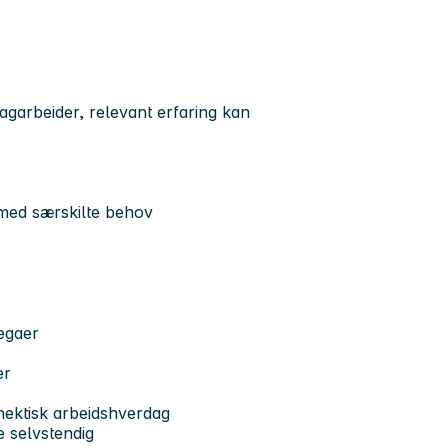
garbeider, relevant erfaring kan
 med særskilte behov
legaer
er
 hektisk arbeidshverdag
 selvstendig