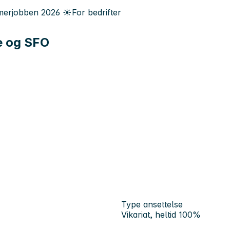
erjobben
2026
☀️
For bedrifter
e og SFO
Type ansettelse
Vikariat, heltid 100%