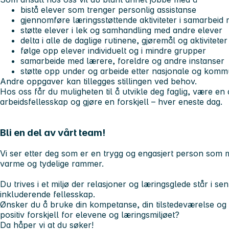
bistå elever som trenger personlig assistanse
gjennomføre læringsstøttende aktiviteter i samarbeid
støtte elever i lek og samhandling med andre elever
delta i alle de daglige rutinene, gjøremål og aktiviteter
følge opp elever individuelt og i mindre grupper
samarbeide med lærere, foreldre og andre instanser
støtte opp under og arbeide etter nasjonale og kom
Andre oppgaver kan tillegges stillingen ved behov.
Hos oss får du muligheten til å utvikle deg faglig, være en
arbeidsfellesskap og gjøre en forskjell – hver eneste dag.
Bli en del av vårt team!
Vi ser etter deg som er en trygg og engasjert person som 
varme og tydelige rammer.
Du trives i et miljø der relasjoner og læringsglede står i sent
inkluderende fellesskap.
Ønsker du å bruke din kompetanse, din tilstedeværelse og d
positiv forskjell for elevene og læringsmiljøet?
Da håper vi at du søker!