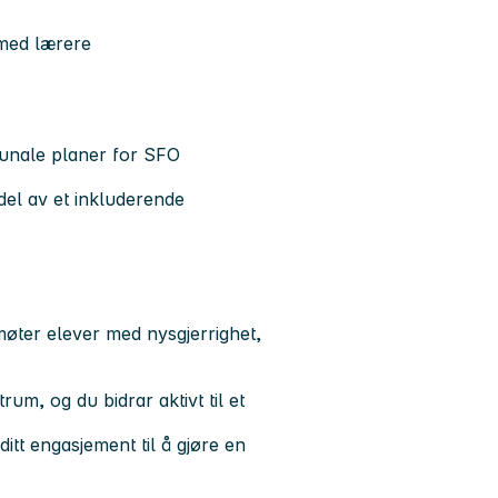
 med lærere
munale planer for SFO
 del av et inkluderende
møter elever med nysgjerrighet,
rum, og du bidrar aktivt til et
itt engasjement til å gjøre en