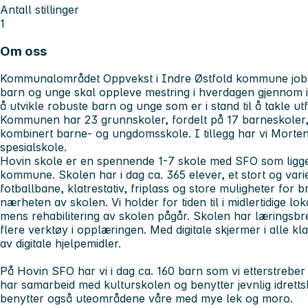
Antall stillinger
1
Om oss
Kommunalområdet Oppvekst i Indre Østfold kommune jobber
barn og unge skal oppleve mestring i hverdagen gjennom i
å utvikle robuste barn og unge som er i stand til å takle utf
Kommunen har 23 grunnskoler, fordelt på 17 barneskoler,
kombinert barne- og ungdomsskole. I tillegg har vi Morte
spesialskole.
Hovin skole er en spennende 1-7 skole med SFO som ligger
kommune. Skolen har i dag ca. 365 elever, et stort og var
fotballbane, klatrestativ, friplass og store muligheter for
nærheten av skolen. Vi holder for tiden til i midlertidige l
mens rehabilitering av skolen pågår. Skolen har læringsbret
flere verktøy i opplæringen. Med digitale skjermer i alle kl
av digitale hjelpemidler.
På Hovin SFO har vi i dag ca. 160 barn som vi etterstreber å 
har samarbeid med kulturskolen og benytter jevnlig idrettsha
benytter også uteområdene våre med mye lek og moro.