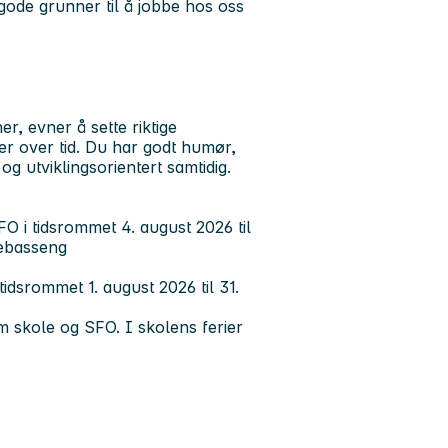
de grunner til å jobbe hos oss
r, evner å sette riktige
ner over tid. Du har godt humør,
og utviklingsorientert samtidig.
FO i tidsrommet 4. august 2026 til
mmebasseng
 tidsrommet 1. august 2026 til 31.
om skole og SFO. I skolens ferier