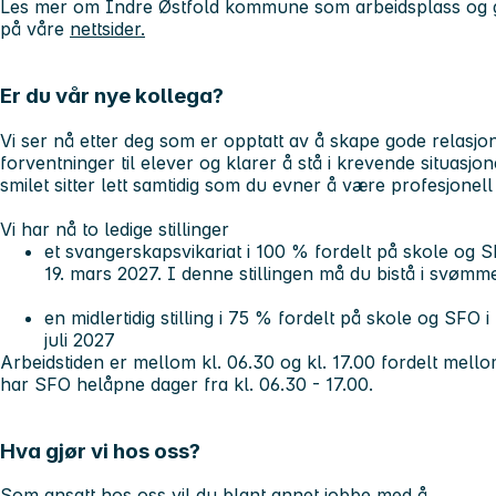
Les mer om Indre Østfold kommune som arbeidsplass og go
på våre
nettsider.
Er du vår nye kollega?
Vi ser nå etter deg som er opptatt av å skape gode relasjone
forventninger til elever og klarer å stå i krevende situasjo
smilet sitter lett samtidig som du evner å være profesjonell 
Vi har nå to ledige stillinger
et svangerskapsvikariat i 100 % fordelt på skole og S
19. mars 2027. I denne stillingen må du bistå i svø
en midlertidig stilling i 75 % fordelt på skole og SFO i
juli 2027
Arbeidstiden er mellom kl. 06.30 og kl. 17.00 fordelt mell
har SFO helåpne dager fra kl. 06.30 - 17.00.
Hva gjør vi hos oss?
Som ansatt hos oss vil du blant annet jobbe med å