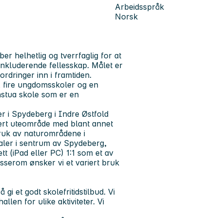
Arbeidsspråk
Norsk
 helhetlig og tverrfaglig for at
nkluderende fellesskap. Målet er
ordringer inn i framtiden.
 fire ungdomsskoler og en
nstua skole som er en
 i Spydeberg i Indre Østfold
iert uteområde med blant annet
 bruk av naturområdene i
okaler i sentrum av Spydeberg,
t (iPad eller PC) 1:1 som et av
asserom ønsker vi et variert bruk
gi et godt skolefritidstilbud. Vi
llen for ulike aktiviteter. Vi