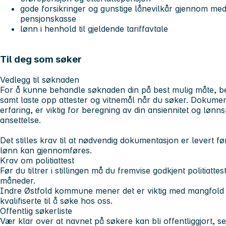
gode forsikringer og gunstige lånevilkår gjennom med
pensjonskasse
lønn i henhold til gjeldende tariffavtale
Til deg som søker
Vedlegg til søknaden
For å kunne behandle søknaden din på best mulig måte, ber 
samt laste opp attester og vitnemål når du søker. Dokument
erfaring, er viktig for beregning av din ansiennitet og lønn
ansettelse.
Det stilles krav til at nødvendig dokumentasjon er levert f
lønn kan gjennomføres.
Krav om politiattest
Før du tiltrer i stillingen må du fremvise godkjent politiatte
måneder.
Indre Østfold kommune mener det er viktig med mangfold 
kvalifiserte til å søke hos oss.
Offentlig søkerliste
Vær klar over at navnet på søkere kan bli offentliggjort,