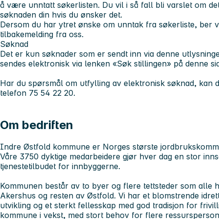
å være unntatt søkerlisten. Du vil i så fall bli varslet om de
søknaden din hvis du ønsker det.
Dersom du har ytret ønske om unntak fra søkerliste, ber vi
tilbakemelding fra oss.
Søknad
Det er kun søknader som er sendt inn via denne utlysninge
sendes elektronisk via lenken «Søk stillingen» på denne si
Har du spørsmål om utfylling av elektronisk søknad, kan
telefon 75 54 22 20.
Om bedriften
Indre Østfold kommune er Norges største jordbrukskom
Våre 3750 dyktige medarbeidere gjør hver dag en stor innsa
tjenestetilbudet for innbyggerne.
Kommunen består av to byer og flere tettsteder som alle ha
Akershus og resten av Østfold. Vi har et blomstrende idretts
utvikling og et sterkt fellesskap med god tradisjon for frivil
kommune i vekst, med stort behov for flere ressursperso