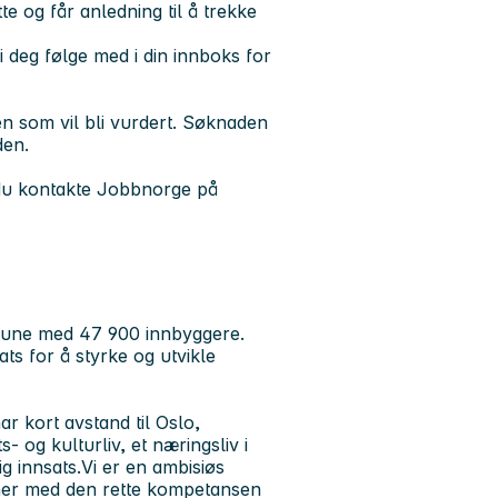
tte og får anledning til å trekke
 deg følge med i din innboks for
n som vil bli vurdert. Søknaden
den.
 du kontakte Jobbnorge på
mune med 47 900 innbyggere.
ts for å styrke og utvikle
r kort avstand til Oslo,
- og kulturliv, et næringsliv i
lig innsats.Vi er en ambisiøs
ner med den rette kompetansen