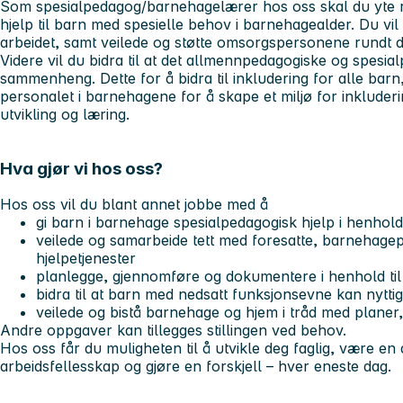
Som spesialpedagog/barnehagelærer hos oss skal du yte ri
hjelp til barn med spesielle behov i barnehagealder. Du vi
arbeidet, samt veilede og støtte omsorgspersonene rundt 
Videre vil du bidra til at det allmennpedagogiske og spesia
sammenheng. Dette for å bidra til inkludering for alle bar
personalet i barnehagene for å skape et miljø for inkluder
utvikling og læring.
Hva gjør vi hos oss?
Hos oss vil du blant annet jobbe med å
gi barn i barnehage spesialpedagogisk hjelp i henhol
veilede og samarbeide tett med foresatte, barnehage
hjelpetjenester
planlegge, gjennomføre og dokumentere i henhold til
bidra til at barn med nedsatt funksjonsevne kan nytti
veilede og bistå barnehage og hjem i tråd med plane
Andre oppgaver kan tillegges stillingen ved behov.
Hos oss får du muligheten til å utvikle deg faglig, være en
arbeidsfellesskap og gjøre en forskjell – hver eneste dag.