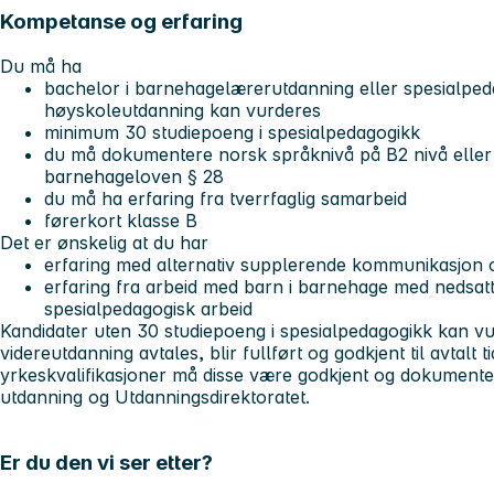
Kompetanse og erfaring
Du må ha
bachelor i barnehagelærerutdanning eller spesialped
høyskoleutdanning kan vurderes
minimum 30 studiepoeng i spesialpedagogikk
du må dokumentere norsk språknivå på B2 nivå eller B
barnehageloven § 28
du må ha erfaring fra tverrfaglig samarbeid
førerkort klasse B
Det er ønskelig at du har
erfaring med alternativ supplerende kommunikasjon o
erfaring fra arbeid med barn i barnehage med nedsat
spesialpedagogisk arbeid
Kandidater uten 30 studiepoeng i spesialpedagogikk kan 
videreutdanning avtales, blir fullført og godkjent til avtalt 
yrkeskvalifikasjoner må disse være godkjent og dokumenter
utdanning og Utdanningsdirektoratet.
Er du den vi ser etter?