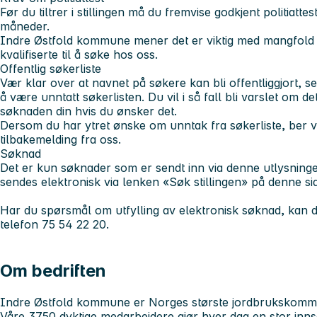
Før du tiltrer i stillingen må du fremvise godkjent politiatte
måneder.
Indre Østfold kommune mener det er viktig med mangfold 
kvalifiserte til å søke hos oss.
Offentlig søkerliste
Vær klar over at navnet på søkere kan bli offentliggjort,
å være unntatt søkerlisten. Du vil i så fall bli varslet om de
søknaden din hvis du ønsker det.
Dersom du har ytret ønske om unntak fra søkerliste, ber vi
tilbakemelding fra oss.
Søknad
Det er kun søknader som er sendt inn via denne utlysninge
sendes elektronisk via lenken «Søk stillingen» på denne si
Har du spørsmål om utfylling av elektronisk søknad, kan
telefon 75 54 22 20.
Om bedriften
Indre Østfold kommune er Norges største jordbrukskom
Våre 3750 dyktige medarbeidere gjør hver dag en stor innsa