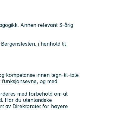
agogikk. Annen relevant 3-årig
ergenstesten, i henhold til
g kompetanse innen tegn-til-tale
t funksjonsevne, og med
vurderes med forbehold om at
tid. Har du utenlandske
t av Direktoratet for høyere