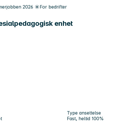
erjobben
2026
☀️
For bedrifter
esialpedagogisk enhet
Type ansettelse
t
Fast, heltid 100%