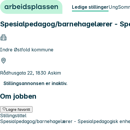
Hopp til innhold
Ledige stillinger
Ung
Somm
Spesialpedagog/barnehagelærer - Sp
Indre Østfold kommune
Rådhusgata 22, 1830 Askim
Stillingsannonsen er inaktiv.
Om jobben
Lagre favoritt
Stillingstittel
Spesialpedagog/barnehagelærer - Spesialpedagogisk enhe