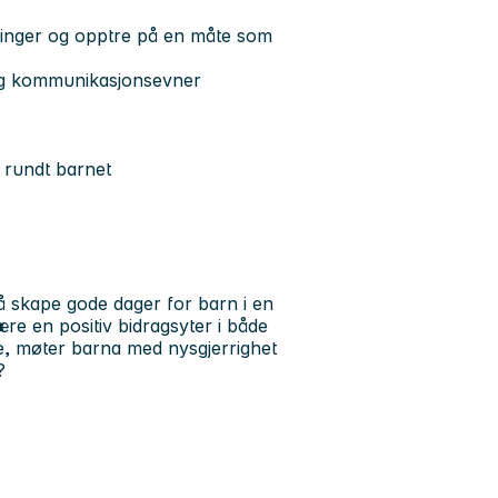
tninger og opptre på en måte som
- og kommunikasjonsevner
t rundt barnet
 skape gode dager for barn i en
ære en positiv bidragsyter i både
ne, møter barna med nysgjerrighet
ø?