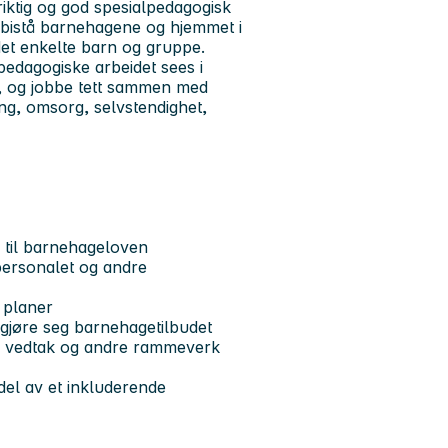
ktig og god spesialpedagogisk
l bistå barnehagene og hjemmet i
det enkelte barn og gruppe.
lpedagogiske arbeidet sees i
n, og jobbe tett sammen med
ing, omsorg, selvstendighet,
d til barnehageloven
personalet og andre
 planer
ggjøre seg barnehagetilbudet
r, vedtak og andre rammeverk
 del av et inkluderende