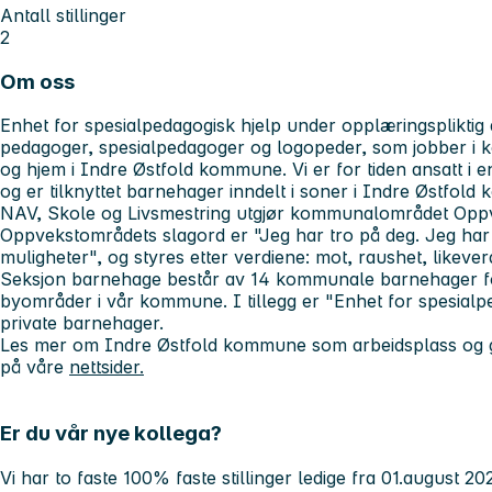
Antall stillinger
2
Om oss
Enhet for spesialpedagogisk hjelp under opplæringspliktig 
pedagoger, spesialpedagoger og logopeder, som jobber i
og hjem i Indre Østfold kommune. Vi er for tiden ansatt i e
og er tilknyttet barnehager inndelt i soner i Indre Østfo
NAV, Skole og Livsmestring utgjør kommunalområdet Oppv
Oppvekstområdets slagord er "Jeg har tro på deg. Jeg har 
muligheter", og styres etter verdiene: mot, raushet, likeverd 
Seksjon barnehage består av 14 kommunale barnehager ford
byområder i vår kommune. I tillegg er "Enhet for spesial
private barnehager.
Les mer om Indre Østfold kommune som arbeidsplass og go
på våre
nettsider.
Er du vår nye kollega?
Vi har to faste 100% faste stillinger ledige fra 01.august 202