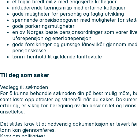
et faglig bredt miljø med engasjerte kollegaer
inkluderende læringsmiljø med erfarne kollegaer
gode muligheter for personlig og faglig utvikling
spennende arbeidsoppgaver med muligheter for støtte,
gode parkeringsmuligheter
en av Norges beste pensjonsordninger som varer livet
uførepensjon og etterlattepensjon
gode forsikringer og gunstige lånevilkår gjennom med
pensjonskasse
lønn i henhold til gjeldende tariffavtale
Til deg som søker
Vedlegg til søknaden
For å kunne behandle søknaden din på best mulig måte, ber 
samt laste opp attester og vitnemål når du søker. Dokument
erfaring, er viktig for beregning av din ansiennitet og lønn
ansettelse.
Det stilles krav til at nødvendig dokumentasjon er levert f
lønn kan gjennomføres.
Krav om politiattest