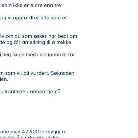
st som ikke er eldre enn tre
og vi oppfordrer alle som er
 selv om du som søker har bedt om
tte og får anledning til å trekke
 deg følge med i din innboks for
n som vil bli vurdert. Søknaden
den.
 du kontakte Jobbnorge på
mune med 47 900 innbyggere.
ts for å styrke og utvikle