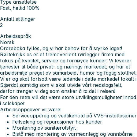
Type ansettelse
Fast, heltid 100%
Antall stillinger
2
Arbeidsspråk
Norsk
Ordreboka fylles
, og vi har behov for å styrke laget!
Rørteknikk as er et fremoverlent rørlegger firma med
fokus på kvalitet, service og fornøyde kunder. Vi leverer
tjenester til både privat- og nærings markedet, og har et
arbeidsmiljø preget av samarbeid, humor og faglig stolthet.
Vi er og skal fortsatt være ledende i dette markedet lokalt i
Stjørdal samtidig som vi skal utvide vårt nedslagsfelt,
derfor trenger vi deg som ønsker å ta del i reisen!
For den rette vill det være store utviklingsmuligheter innad
i selskapet
Arbeidsoppgaver vil være:
Serviceoppdrag og vedlikehold på VVS-installasjoner
Feilsøking og reparasjoner hos kunder
Montering av sanitærutstyr,
Bistå med montering av varmeanlegg og vannbårne