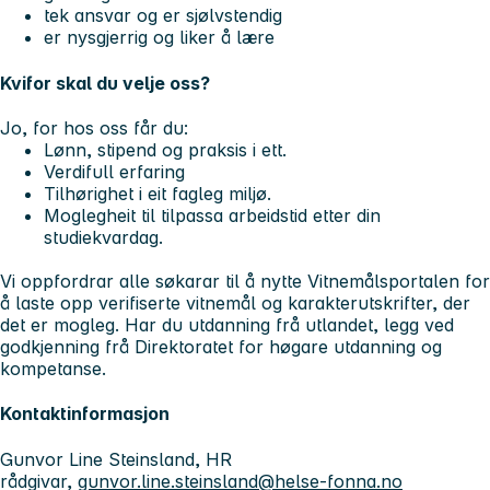
tek ansvar og er sjølvstendig
er nysgjerrig og liker å lære
Kvifor skal du velje oss?
Jo, for hos oss får du:
Lønn, stipend og praksis i ett.
Verdifull erfaring
Tilhørighet i eit fagleg miljø.
Moglegheit til tilpassa arbeidstid etter din
studiekvardag.
Vi oppfordrar alle søkarar til å nytte Vitnemålsportalen for
å laste opp verifiserte vitnemål og karakterutskrifter, der
det er mogleg. Har du utdanning frå utlandet, legg ved
godkjenning frå Direktoratet for høgare utdanning og
kompetanse.
Kontaktinformasjon
Gunvor Line Steinsland, HR
rådgivar,
gunvor.line.steinsland@helse-fonna.no