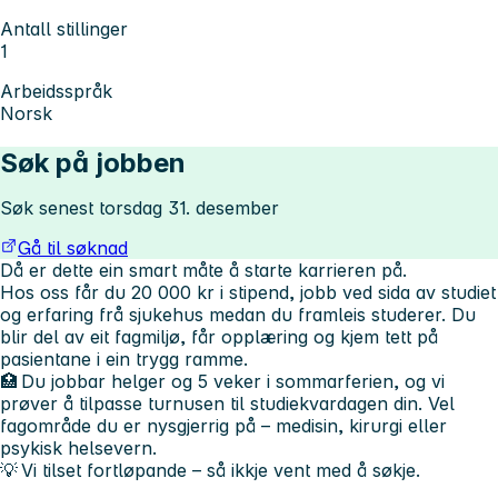
Antall stillinger
1
Arbeidsspråk
Norsk
Søk på jobben
Søk senest torsdag 31. desember
Gå til søknad
Då er dette ein smart måte å starte karrieren på.
Hos oss får du 20 000 kr i stipend, jobb ved sida av studiet
og erfaring frå sjukehus medan du framleis studerer. Du
blir del av eit fagmiljø, får opplæring og kjem tett på
pasientane i ein trygg ramme.
🏥 Du jobbar helger og 5 veker i sommarferien, og vi
prøver å tilpasse turnusen til studiekvardagen din. Vel
fagområde du er nysgjerrig på – medisin, kirurgi eller
psykisk helsevern.
💡 Vi tilset fortløpande – så ikkje vent med å søkje.