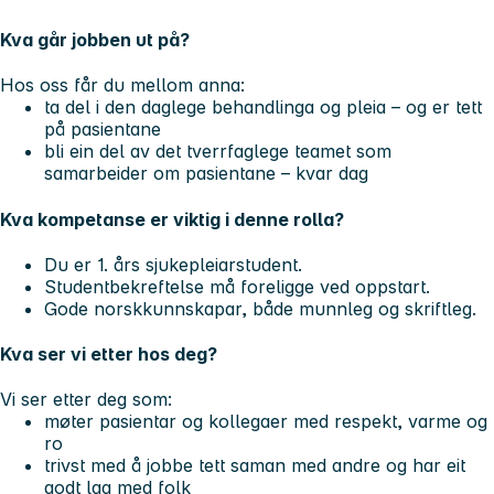
Kva går jobben ut på?
Hos oss får du mellom anna:
ta del i den daglege behandlinga og pleia – og er tett
på pasientane
bli ein del av det tverrfaglege teamet som
samarbeider om pasientane – kvar dag
Kva kompetanse er viktig i denne rolla?
Du er 1. års sjukepleiarstudent.
Studentbekreftelse må foreligge ved oppstart.
Gode norskkunnskapar, både munnleg og skriftleg.
Kva ser vi etter hos deg?
Vi ser etter deg som:
møter pasientar og kollegaer med respekt, varme og
ro
trivst med å jobbe tett saman med andre og har eit
godt lag med folk