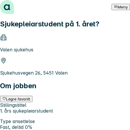
Hopp til innhold
Meny
Sjukepleiarstudent på 1. året?
Valen sjukehus
Sjukehusvegen 26, 5451 Valen
Om jobben
Lagre favoritt
Stillingstittel
1. års sjukepleiarstudent
Type ansettelse
Fast, deltid 0%