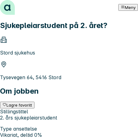
Hopp til innhold
Meny
Sjukepleiarstudent på 2. året?
Stord sjukehus
Tysevegen 64, 5416 Stord
Om jobben
Lagre favoritt
Stillingstittel
2. års sjukepleiarstudent
Type ansettelse
Vikariat, deltid 0%