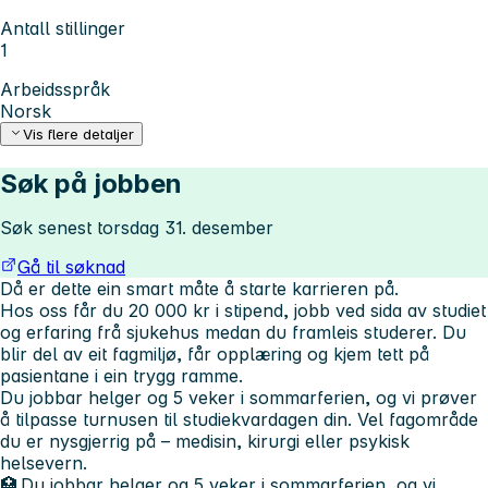
Antall stillinger
1
Arbeidsspråk
Norsk
Vis flere detaljer
Søk på jobben
Søk senest torsdag 31. desember
Gå til søknad
Då er dette ein smart måte å starte karrieren på.
Hos oss får du 20 000 kr i stipend, jobb ved sida av studiet
og erfaring frå sjukehus medan du framleis studerer. Du
blir del av eit fagmiljø, får opplæring og kjem tett på
pasientane i ein trygg ramme.
Du jobbar helger og 5 veker i sommarferien, og vi prøver
å tilpasse turnusen til studiekvardagen din. Vel fagområde
du er nysgjerrig på – medisin, kirurgi eller psykisk
helsevern.
🏥 Du jobbar helger og 5 veker i sommarferien, og vi