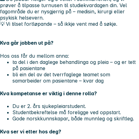
prøver å tilpasse turnusen til studiekvardagen din. Vel
fagområde du er nysgjerrig på – medisin, kirurgi eller
psykisk helsevern.
💡 Vi tilset fortløpande – så ikkje vent med å søkje.
Kva går jobben ut på?
Hos oss får du mellom anna:
ta del i den daglege behandlinga og pleia – og er tett
på pasientane
bli ein del av det tverrfaglege teamet som
samarbeider om pasientane – kvar dag
Kva kompetanse er viktig i denne rolla?
Du er 2. års sjukepleiarstudent.
Studentbekreftelse må foreligge ved oppstart.
Gode norskkunnskapar, både munnleg og skriftleg.
Kva ser vi etter hos deg?