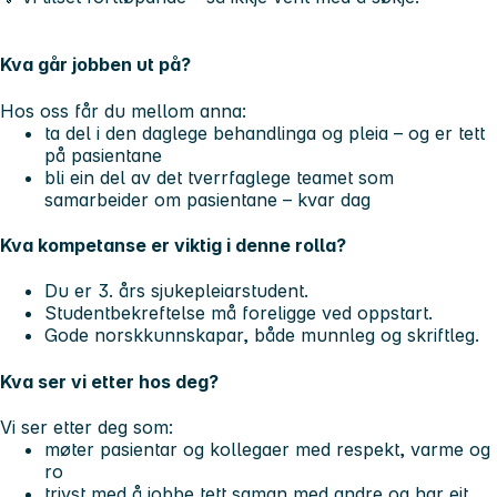
Kva går jobben ut på?
Hos oss får du mellom anna:
ta del i den daglege behandlinga og pleia – og er tett
på pasientane
bli ein del av det tverrfaglege teamet som
samarbeider om pasientane – kvar dag
Kva kompetanse er viktig i denne rolla?
Du er 3. års sjukepleiarstudent.
Studentbekreftelse må foreligge ved oppstart.
Gode norskkunnskapar, både munnleg og skriftleg.
Kva ser vi etter hos deg?
Vi ser etter deg som:
møter pasientar og kollegaer med respekt, varme og
ro
trivst med å jobbe tett saman med andre og har eit