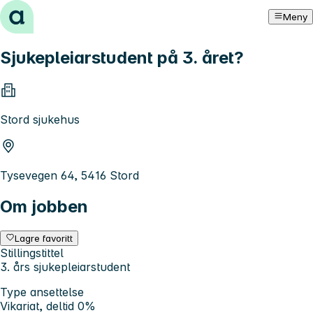
Hopp til innhold
Meny
Sjukepleiarstudent på 3. året?
Stord sjukehus
Tysevegen 64, 5416 Stord
Om jobben
Lagre favoritt
Stillingstittel
3. års sjukepleiarstudent
Type ansettelse
Vikariat, deltid 0%