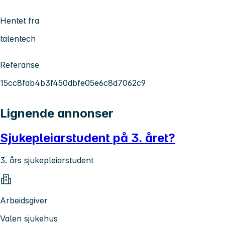
Hentet fra
talentech
Referanse
15cc8fab4b3f450dbfe05e6c8d7062c9
Lignende annonser
Sjukepleiarstudent på 3. året?
3. års sjukepleiarstudent
Arbeidsgiver
Valen sjukehus