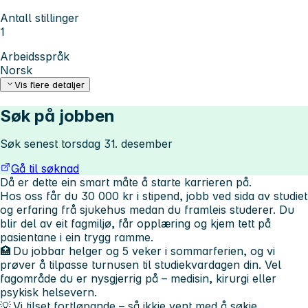
Antall stillinger
1
Arbeidsspråk
Norsk
Vis flere detaljer
Søk på jobben
Søk senest torsdag 31. desember
Gå til søknad
Då er dette ein smart måte å starte karrieren på.
Hos oss får du 30 000 kr i stipend, jobb ved sida av studiet
og erfaring frå sjukehus medan du framleis studerer. Du
blir del av eit fagmiljø, får opplæring og kjem tett på
pasientane i ein trygg ramme.
🏥 Du jobbar helger og 5 veker i sommarferien, og vi
prøver å tilpasse turnusen til studiekvardagen din. Vel
fagområde du er nysgjerrig på – medisin, kirurgi eller
psykisk helsevern.
💡 Vi tilset fortløpande – så ikkje vent med å søkje.