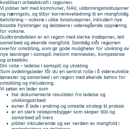
kvalifisert arbeidskraft i regionen.
Vi jobber tett med kommuner, NAV, utdanningsinstitusjoner
og næringsliv, og tilbyr karriereveiledning til en mangfoldig
befolkning – voksne i ulike livssituasjoner, inkludert nye
bosatte flyktninger og deltakere i videregående opplæring
for voksne.
Gudbrandsdalen er en region med sterke tradisjoner, tett
samarbeid og økende mangfold. Samtidig står regionen
overfor omstilling, som gir gode muligheter for utvikling av
nye løsninger i samspill mellom mennesker, kompetanse
og arbeidsliv.
Din rolle – ledelse i samspill og utvikling
Som avdelingsleder får du en sentral rolle i å videreutvikle
tjenester og samarbeid i en region med økende behov for
omstilling og inkludering.
Vi søker en leder som
har dokumenterte resultater fra ledelse og
utviklingsarbeid
evner å lede i endring og omsette strategi til praksis
er en sterk relasjonsbygger som skaper tillit og
samarbeid på tvers
jobber inkluderende og ser verdien av mangfold i
medarbeidere og deltakere