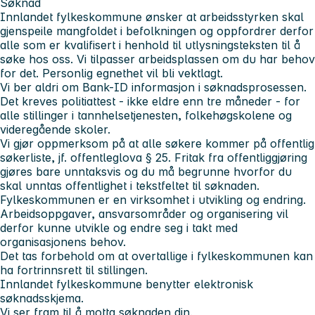
Søknad
Innlandet fylkeskommune ønsker at arbeidsstyrken skal
gjenspeile mangfoldet i befolkningen og oppfordrer derfor
alle som er kvalifisert i henhold til utlysningsteksten til å
søke hos oss. Vi tilpasser arbeidsplassen om du har behov
for det. Personlig egnethet vil bli vektlagt.
Vi ber aldri om Bank-ID informasjon i søknadsprosessen.
Det kreves politiattest - ikke eldre enn tre måneder - for
alle stillinger i tannhelsetjenesten, folkehøgskolene og
videregående skoler.
Vi gjør oppmerksom på at alle søkere kommer på offentlig
søkerliste, jf. offentleglova § 25. Fritak fra offentliggjøring
gjøres bare unntaksvis og du må begrunne hvorfor du
skal unntas offentlighet i tekstfeltet til søknaden.
Fylkeskommunen er en virksomhet i utvikling og endring.
Arbeidsoppgaver, ansvarsområder og organisering vil
derfor kunne utvikle og endre seg i takt med
organisasjonens behov.
Det tas forbehold om at overtallige i fylkeskommunen kan
ha fortrinnsrett til stillingen.
Innlandet fylkeskommune benytter elektronisk
søknadsskjema.
Vi ser fram til å motta søknaden din.