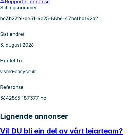
Rapporter annonse
Stillingsnummer
be3b2226-de31-4e25-88b6-47b6fbd142a2
Sist endret
3. august 2026
Hentet fra
visma-easycruit
Referanse
3642865_187377_no
Lignende annonser
Vil DU bli ein del av vårt leiarteam?