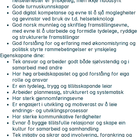
helsetenester er ynskjeleg, men ikkje naudsynt
Gode turnuskunnskapar
God digital kompetanse og evne til å sjå moglegheiter
og gevinstar ved bruk av t.d. helseteknologi
God norsk munnleg og skriftleg framstillingsevne,
med evne til å utarbeide og formidle tydelege, ryddige
og strukturerte framstillingar
God forståing for og erfaring med økonomistyring og
politisk styrte rammebetingelser er ynskjeleg
Eigenskapane dine:
Tek ansvar og arbeider godt både sjølvstendig og i
samarbeid med andre
Har høg arbeidskapasitet og god forståing for eiga
rolle og ansvar
Er ein tydeleg, trygg og tillitsskapande leiar
Arbeider planmessig, strukturert og systematisk
Har sterk gjennomføringsevne
Er engasjert i utvikling og motiverast av å leie
endrings- og utviklingsprosessar
Har sterke kommunikative ferdigheiter
Evnar å byggje tillitsfulle relasjonar og skape ein
kultur for samarbeid og samhandling
Tek initiativ og sikrar god involvering, forankring og