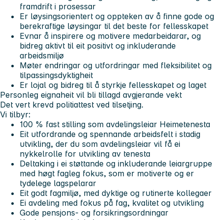
framdrift i prosessar
Er løysingsorientert og oppteken av å finne gode og
berekraftige løysingar til det beste for fellesskapet
Evnar å inspirere og motivere medarbeidarar, og
bidreg aktivt til eit positivt og inkluderande
arbeidsmiljø
Møter endringar og utfordringar med fleksibilitet og
tilpassingsdyktigheit
Er lojal og bidreg til å styrkje fellesskapet og laget
Personleg eignaheit vil bli tillagd avgjerande vekt
Det vert krevd politiattest ved tilsetjing.
Vi tilbyr:
100 % fast stilling som avdelingsleiar Heimetenesta
Eit utfordrande og spennande arbeidsfelt i stadig
utvikling, der du som avdelingsleiar vil få ei
nykkelrolle for utvikling av tenesta
Deltaking i ei støttande og inkluderande leiargruppe
med høgt fagleg fokus, som er motiverte og er
tydelege lagspelarar
Eit godt fagmiljø, med dyktige og rutinerte kollegaer
Ei avdeling med fokus på fag, kvalitet og utvikling
Gode pensjons- og forsikringsordningar