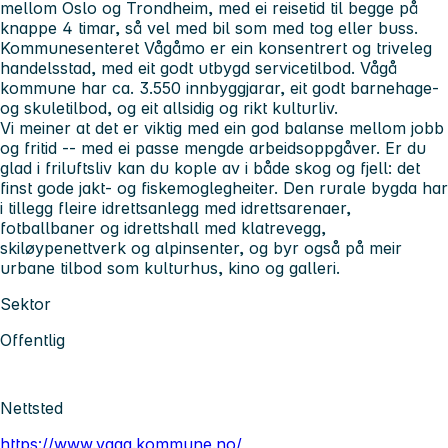
mellom Oslo og Trondheim, med ei reisetid til begge på
knappe 4 timar, så vel med bil som med tog eller buss.
Kommunesenteret Vågåmo er ein konsentrert og triveleg
handelsstad, med eit godt utbygd servicetilbod. Vågå
kommune har ca. 3.550 innbyggjarar, eit godt barnehage-
og skuletilbod, og eit allsidig og rikt kulturliv.
Vi meiner at det er viktig med ein god balanse mellom jobb
og fritid -- med ei passe mengde arbeidsoppgåver. Er du
glad i friluftsliv kan du kople av i både skog og fjell: det
finst gode jakt- og fiskemoglegheiter. Den rurale bygda har
i tillegg fleire idrettsanlegg med idrettsarenaer,
fotballbaner og idrettshall med klatrevegg,
skiløypenettverk og alpinsenter, og byr også på meir
urbane tilbod som kulturhus, kino og galleri.
Sektor
Offentlig
Nettsted
https://www.vaga.kommune.no/