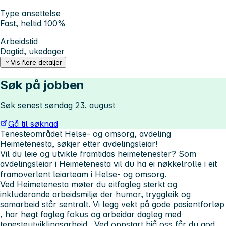
Type ansettelse
Fast, heltid 100%
Arbeidstid
Dagtid, ukedager
Vis flere detaljer
Søk på jobben
Søk senest søndag 23. august
Gå til søknad
Tenesteområdet Helse- og omsorg, avdeling
Heimetenesta, søkjer etter avdelingsleiar!
Vil du
leie og utvikle framtidas heimetenester
? Som
avdelingsleiar i Heimetenesta vil du ha ei nøkkelrolle i eit
framoverlent leiarteam i Helse- og omsorg.
Ved Heimetenesta møter du eit
fagleg sterkt og
inkluderande arbeidsmiljø
der humor, tryggleik og
samarbeid står sentralt. Vi legg vekt på
gode pasientforløp
, har
høgt fagleg fokus
og arbeidar dagleg med
tenesteutviklingsarbeid
. Ved oppstart hjå oss får du
god