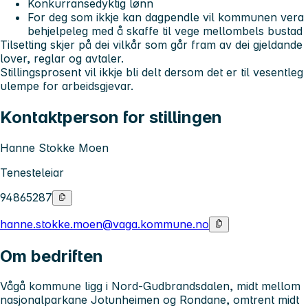
Konkurransedyktig lønn
For deg som ikkje kan dagpendle vil kommunen vera
behjelpeleg med å skaffe til vege mellombels bustad
Tilsetting skjer på dei vilkår som går fram av dei gjeldande
lover, reglar og avtaler.
Stillingsprosent vil ikkje bli delt dersom det er til vesentleg
ulempe for arbeidsgjevar.
Kontaktperson for stillingen
Hanne Stokke Moen
Tenesteleiar
94865287
hanne.stokke.moen@vaga.kommune.no
Om bedriften
Vågå kommune ligg i Nord-Gudbrandsdalen, midt mellom
nasjonalparkane Jotunheimen og Rondane, omtrent midt