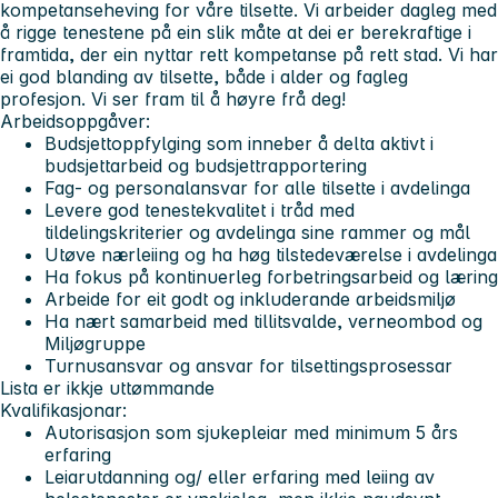
kompetanseheving
for våre tilsette. Vi arbeider dagleg med
å rigge tenestene på ein slik måte at dei er berekraftige i
framtida, der ein nyttar rett kompetanse på rett stad. Vi har
ei god blanding av tilsette, både i alder og fagleg
profesjon. Vi ser fram til å høyre frå deg!
Arbeidsoppgåver:
Budsjettoppfylging som inneber å delta aktivt i
budsjettarbeid og budsjettrapportering
Fag- og personalansvar for alle tilsette i avdelinga
Levere god tenestekvalitet i tråd med
tildelingskriterier og avdelinga sine rammer og mål
Utøve nærleiing og ha høg tilstedeværelse i avdelinga
Ha fokus på kontinuerleg forbetringsarbeid og læring
Arbeide for eit godt og inkluderande arbeidsmiljø
Ha nært samarbeid med tillitsvalde, verneombod og
Miljøgruppe
Turnusansvar og ansvar for tilsettingsprosessar
Lista er ikkje uttømmande
Kvalifikasjonar:
Autorisasjon som sjukepleiar med minimum 5 års
erfaring
Leiarutdanning og/ eller erfaring med leiing av