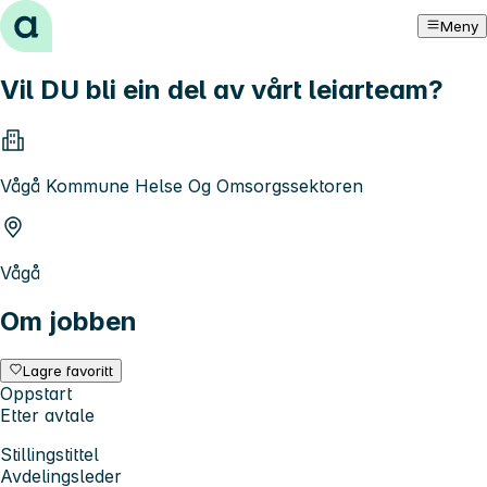
Hopp til innhold
Meny
Vil DU bli ein del av vårt leiarteam?
Vågå Kommune Helse Og Omsorgssektoren
Vågå
Om jobben
Lagre favoritt
Oppstart
Etter avtale
Stillingstittel
Avdelingsleder