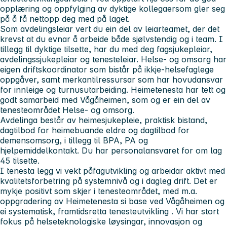
opplæring og oppfylging
av
dyktige kollegaer
som gler seg
på å få nettopp deg med på laget.
Som avdelingsleiar vert du
ein del av leiarteamet
, der det
krevst at du evnar å arbeide både sjølvstendig og i team. I
tillegg til dyktige tilsette, har du med deg fagsjukepleiar,
avdelingssjukepleiar og tenesteleiar. Helse- og omsorg har
eigen driftskoordinator som bistår på ikkje-helsefaglege
oppgåver, samt merkantilressursar som har hovudansvar
for innleige og turnusutarbeiding. Heimetenesta har tett og
godt samarbeid med Vågåheimen, som og er ein del av
tenesteområdet Helse- og omsorg.
Avdelinga består av heimesjukepleie, praktisk bistand,
dagtilbod for heimebuande eldre og dagtilbod for
demensomsorg, i tillegg til BPA, PA og
hjelpemiddelkontakt. Du har personalansvaret for om lag
45 tilsette.
I tenesta legg vi vekt på
fagutvikling
og arbeidar aktivt med
kvalitetsforbetring
på systemnivå og i dagleg drift. Det er
mykje positivt som skjer i tenesteområdet, med m.a.
oppgradering av Heimetenesta si base ved Vågåheimen og
ei systematisk, framtidsretta tenesteutvikling
. Vi har stort
fokus på helseteknologiske løysingar, innovasjon og